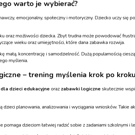
zego warto je wybierać?
awczy, emocjonalny, społeczny i motoryczny. Dziecko uczy się p
oraz możliwości dziecka. Zbyt trudna może powodować frustracj
yczące wieku oraz umiejętności, które dana zabawka rozwija.
ę małą, koncentrację i samodzielność. Dużą popularnością cieszą s
nego myślenia.
ogiczne – trening myślenia krok po krok
 dla dzieci edukacyjne
oraz
zabawki logiczne
skutecznie wspie
 dzieci planowania, analizowania i wyciągania wniosków. Takie a
e pomaga dzieciom łatwiej radzić sobie z zadaniami szkolnymi i l