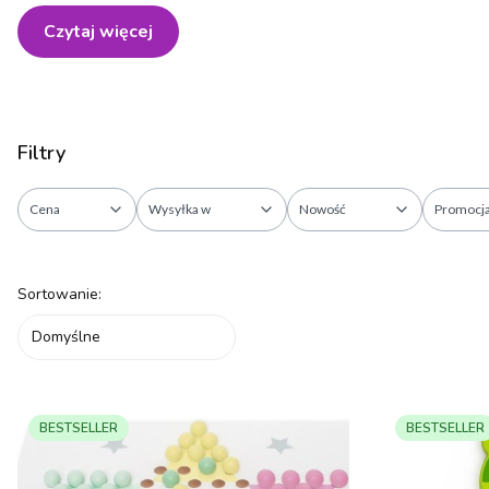
Czytaj więcej
Filtry
Cena
Wysyłka w
Nowość
Promocj
Koniec filtrów
Lista produktów
Sortowanie:
Domyślne
BESTSELLER
BESTSELLER