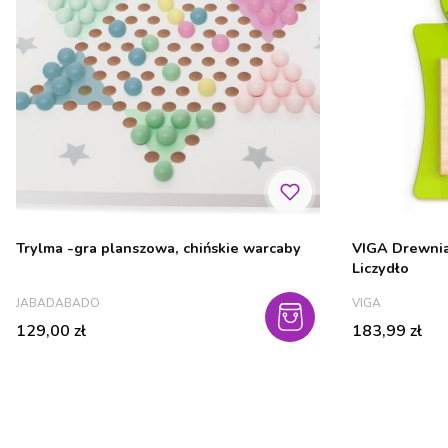
Trylma -gra planszowa, chińskie warcaby
VIGA Drewniana Z
Liczydło
PRODUCENT
PRODUCENT
JABADABADO
VIGA
Cena
Cena
129,00 zł
183,99 zł