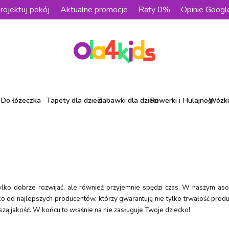
rojektuj pokój
Aktualne promocje
Raty 0%
Opinie Googl
Do łóżeczka
Tapety dla dzieci
Zabawki dla dzieci
Rowerki i Hulajnogi
Wózki 
 tylko dobrze rozwijać, ale również przyjemnie spędzi czas. W naszym as
lko od najlepszych producentów, którzy gwarantują nie tylko trwałość pro
zą jakość. W końcu to właśnie na nie zasługuje Twoje dziecko!