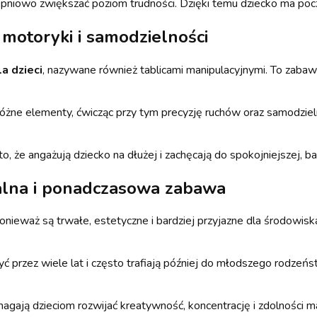
pniowo zwiększać poziom trudności. Dzięki temu dziecko ma poczu
 motoryki i samodzielności
a dzieci
, nazywane również tablicami manipulacyjnymi. To zabaw
żne elementy, ćwicząc przy tym precyzję ruchów oraz samodzieln
o, że angażują dziecko na dłużej i zachęcają do spokojniejszej, b
ralna i ponadczasowa zabawa
ponieważ są trwałe, estetyczne i bardziej przyjazne dla środowis
ć przez wiele lat i często trafiają później do młodszego rodzeńs
gają dzieciom rozwijać kreatywność, koncentrację i zdolności 