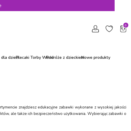
e
Produ
dla dzieci
Plecaki Torby Worki
Podróże z dzieckiem
Nowe produkty
ortymencie znajdziesz edukacyjne zabawki wykonane z wysokiej jakości
duktów, ale także ich bezpieczeństwo użytkowania. Wybierając zabawki o