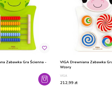
abawka Gra Ścienna -
VIGA Drewniana Zabawka Gra Ścienna
Wzory
PRODUCENT
VIGA
Cena
212,99 zł