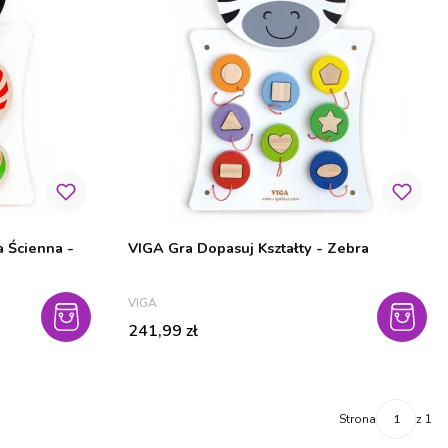
 -
VIGA Gra Dopasuj Kształty - Zebra
PRODUCENT
VIGA
Cena
241,99 zł
Strona
z 1