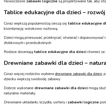
Nowoczesne
zabawki logiczne
są projektowane tak, aby sto
Tablice edukacyjne dla dzieci – rozwój
Coraz większą popularnością cieszą się
tablice edukacyjne dl
koordynację wzrokowo-ruchową.
Dzieci mogą przesuwać, przekręcać, otwierać i dopasowywać ró
żłobkowych i przedszkolnych.
Rodzice doceniają
tablice edukacyjne dla dzieci
również za t
Drewniane zabawki dla dzieci – natu
Coraz więcej rodziców wybiera
drewniane zabawki dla dzieci
, 
dziecku większą swobodę zabawy.
Dobrze wykonane
drewniane zabawki dla dzieci
mogą służy
naturalne materiały.
Drewniane układanki, liczydła, sortery i
zabawki logiczne
poma