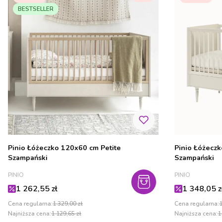
BESTSELLER
Pinio Łóżeczko 120x60 cm Petite
Pinio Łóżeczk
Szampański
Szampański
PRODUCENT
PRODUCENT
PINIO
PINIO
Cena promocyjna
Cena promo
1 262,55 zł
1 348,05 z
Cena regularna:
1 329,00 zł
Cena regularna:
1
Najniższa cena:
1 129,65 zł
Najniższa cena:
1