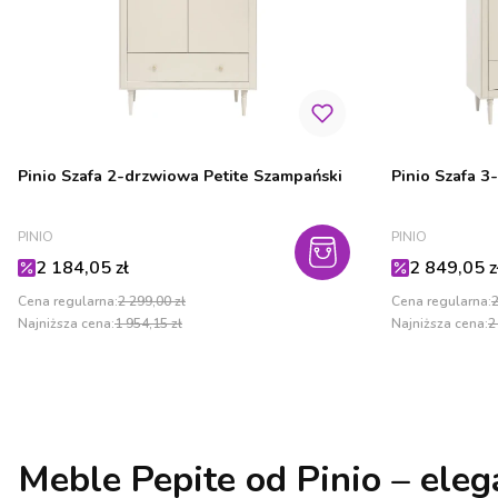
Pinio Szafa 2-drzwiowa Petite Szampański
Pinio Szafa 3
PRODUCENT
PRODUCENT
PINIO
PINIO
Cena promocyjna
Cena promo
2 184,05 zł
2 849,05 z
Cena regularna:
2 299,00 zł
Cena regularna:
2
Najniższa cena:
1 954,15 zł
Najniższa cena:
2
Meble Pepite od Pinio – ele