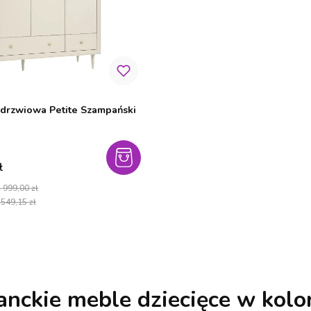
-drzwiowa Petite Szampański
cyjna
ł
 999,00 zł
 549,15 zł
ganckie meble dziecięce w kol