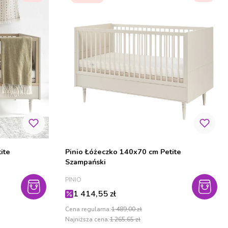
ite
Pinio Łóżeczko 140x70 cm Petite
Szampański
PRODUCENT
PINIO
Cena promocyjna
1 414,55 zł
Cena regularna:
1 489,00 zł
Najniższa cena:
1 265,65 zł