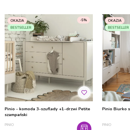
-5%
OKAZJA
OKAZJA
BESTSELLER
BESTSELLER
Pinio - komoda 3-szuflady +1-drzwi Petite
Pinio Biurko 
szampański
PRODUCENT
PRODUCENT
PINIO
PINIO