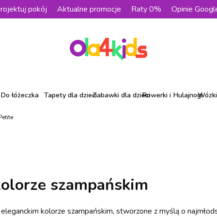
rojektuj pokój
Aktualne promocje
Raty 0%
Opinie Googl
Do łóżeczka
Tapety dla dzieci
Zabawki dla dzieci
Rowerki i Hulajnogi
Wózki 
Petite
 kolorze szampańskim
eleganckim kolorze szampańskim, stworzone z myślą o najmłodszy