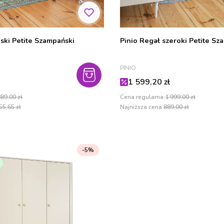
iski Petite Szampański
Pinio Regał szeroki Petite Sz
PRODUCENT
PINIO
cyjna
Cena promocyjna
1 599,20 zł
89,00 zł
Cena regularna:
1 999,00 zł
55,65 zł
Najniższa cena:
889,00 zł
-5%