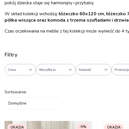
pokój dziecka staje się harmonijny i przytulny.
W skład kolekcji wchodzą:
łóżeczko 60x120 cm, łóżeczko 7
półka wisząca oraz komoda z trzema szufladami i drzwi
Czas oczekiwania na meble z tej kolekcji może wynieść do 4 t
Filtry
Cena
Wysyłka w
Nowość
Promocj
Koniec filtrów
Lista produktów
Sortowanie:
Domyślne
-5%
OKAZJA
OKAZJA