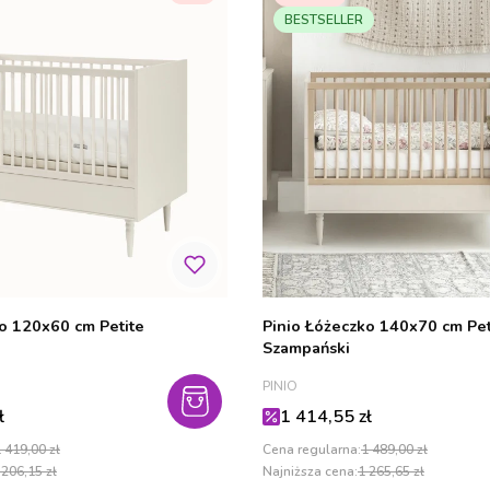
BESTSELLER
o 120x60 cm Petite
Pinio Łóżeczko 140x70 cm Pet
Szampański
PRODUCENT
PINIO
cyjna
Cena promocyjna
ł
1 414,55 zł
 419,00 zł
Cena regularna:
1 489,00 zł
 206,15 zł
Najniższa cena:
1 265,65 zł