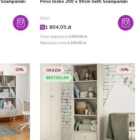
e Szampański
Pinio łóżko 200 x 90cm Seth Szampański
PRODUCENT
PINIO
Cena promocyjna
1 804,05 zł
Cena regularna:
1 899,00 zł
Najniższa cena:
1 349,00 zł
-20%
-20%
OKAZJA
BESTSELLER