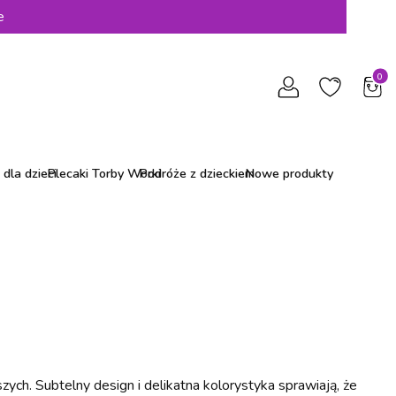
e
Produ
dla dzieci
Plecaki Torby Worki
Podróże z dzieckiem
Nowe produkty
ch. Subtelny design i delikatna kolorystyka sprawiają, że