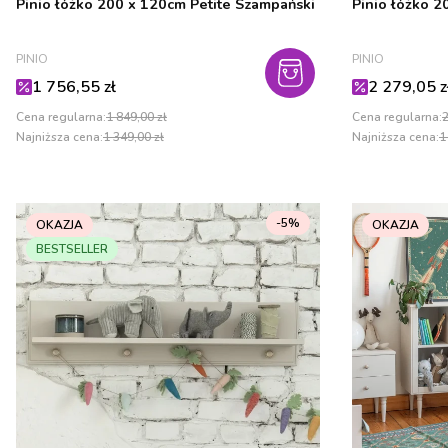
Pinio łóżko 200 x 120cm Petite Szampański
Pinio łóżko 
PRODUCENT
PRODUCENT
PINIO
PINIO
Cena promocyjna
Cena promo
1 756,55 zł
2 279,05 z
Cena regularna:
1 849,00 zł
Cena regularna:
2
Najniższa cena:
1 349,00 zł
Najniższa cena:
1
-5%
OKAZJA
OKAZJA
BESTSELLER