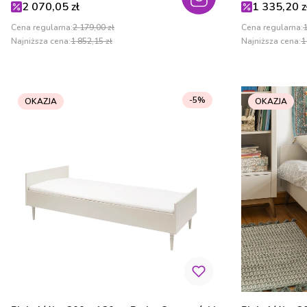
Cena promocyjna
Cena promo
2 070,05 zł
1 335,20 z
Cena regularna:
2 179,00 zł
Cena regularna:
1
Najniższa cena:
1 852,15 zł
Najniższa cena:
1
-5%
OKAZJA
OKAZJA