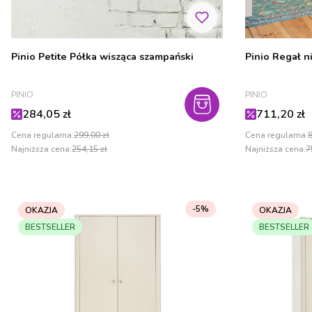
Pinio Petite Półka wisząca szampański
Pinio Regał n
PRODUCENT
PRODUCENT
PINIO
PINIO
Cena promocyjna
Cena promo
284,05 zł
711,20 zł
Cena regularna:
299,00 zł
Cena regularna:
8
Najniższa cena:
254,15 zł
Najniższa cena:
7
-5%
OKAZJA
OKAZJA
BESTSELLER
BESTSELLER