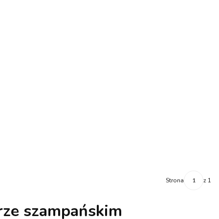
Strona
z 1
orze szampańskim