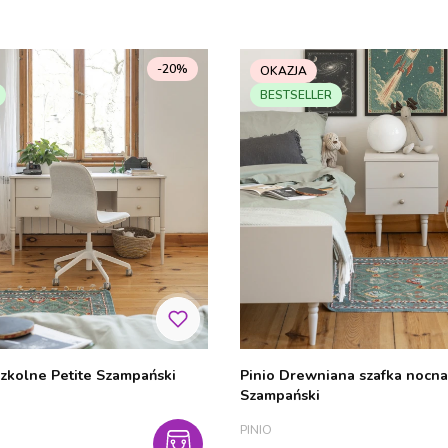
-20%
OKAZJA
BESTSELLER
szkolne Petite Szampański
Pinio Drewniana szafka nocna
Szampański
PRODUCENT
PINIO