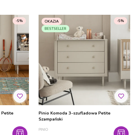
-5%
-5%
OKAZJA
BESTSELLER
 Petite
Pinio Komoda 3-szufladowa Petite
Szampański
PRODUCENT
PINIO