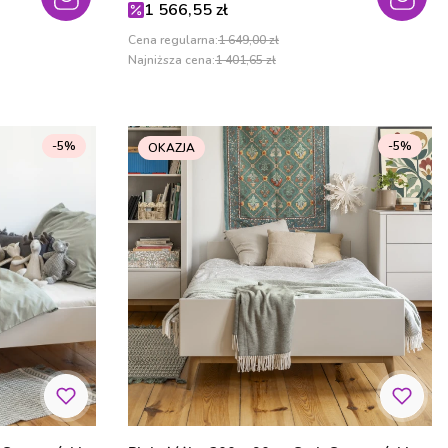
Cena promocyjna
1 566,55 zł
Cena regularna:
1 649,00 zł
Najniższa cena:
1 401,65 zł
-5%
-5%
OKAZJA