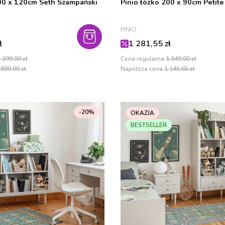
200 x 120cm Seth Szampański
Pinio łóżko 200 x 90cm Petit
PRODUCENT
PINIO
cyjna
Cena promocyjna
ł
1 281,55 zł
 399,00 zł
Cena regularna:
1 349,00 zł
 899,00 zł
Najniższa cena:
1 146,65 zł
-20%
OKAZJA
BESTSELLER