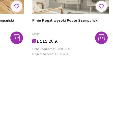
ampański
Pinio Regał wysoki Petite Szampański
PRODUCENT
PINIO
Cena promocyjna
1 111,20 zł
Cena regularna:
1 389,00 zł
Najniższa cena:
1 180,65 zł