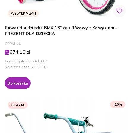
Rower dla dziecka BMX 16" cali Różowy z Koszykiem -
PREZENT DLA DZIECKA
PRODUCENT
GERMINA
Cena promocyjna
674,10 zł
Cena regularna:
749,00 zł
Najniższa cena:
711,55 zł
Do koszyka
-10%
OKAZJA