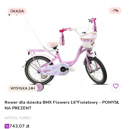
-7%
OKAZJA
Rower dla dziecka BMX Flowers 16"Fioletowy - POMYSŁ
NA PREZENT
PRODUCENT
ARTPOL TURBO
Cena promocyjna
743,07 zł