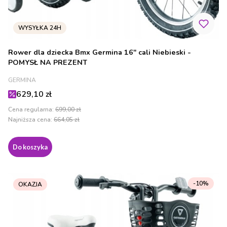
Rower dla dziecka Bmx Germina 16" cali Niebieski -
POMYSŁ NA PREZENT
PRODUCENT
GERMINA
Cena promocyjna
629,10 zł
Cena regularna:
699,00 zł
Najniższa cena:
664,05 zł
Do koszyka
-10%
OKAZJA