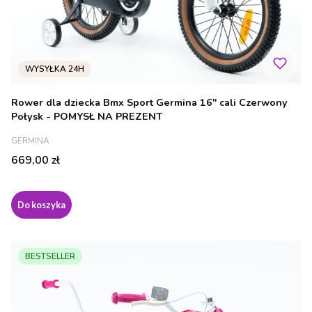
Rower dla dziecka Bmx Sport Germina 16" cali Czerwony
Połysk - POMYSŁ NA PREZENT
PRODUCENT
GERMINA
Cena
669,00 zł
Do koszyka
BESTSELLER