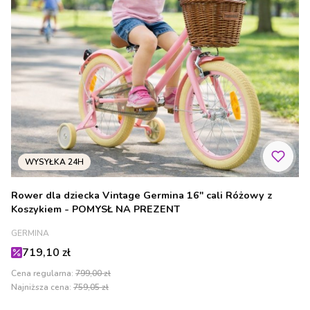
Rower dla dziecka Vintage Germina 16" cali Różowy z
Koszykiem - POMYSŁ NA PREZENT
PRODUCENT
GERMINA
Cena promocyjna
719,10 zł
Cena regularna:
799,00 zł
Najniższa cena:
759,05 zł