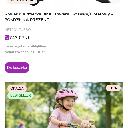
Rower dla dziecka BMX Flowers 16" Biało/Fioletowy -
POMYSŁ NA PREZENT
PRODUCENT
ARTPOL TURBO
Cena promocyjna
743,07 zł
Cena regularna:
799,00 zł
Najniższa cena:
719,10 zł
Do koszyka
-10%
OKAZJA
BESTSELLER