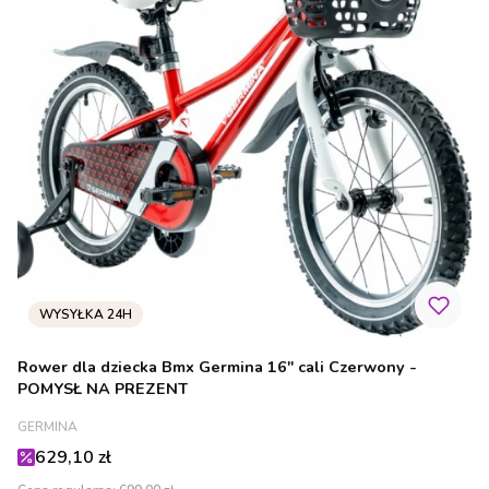
Rower dla dziecka Bmx Germina 16" cali Czerwony -
POMYSŁ NA PREZENT
PRODUCENT
GERMINA
Cena promocyjna
629,10 zł