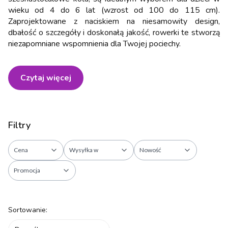
wieku od 4 do 6 lat (wzrost od 100 do 115 cm).
Zaprojektowane z naciskiem na niesamowity design,
dbałość o szczegóły i doskonałą jakość, rowerki te stworzą
niezapomniane wspomnienia dla Twojej pociechy.
Czytaj więcej
Filtry
Cena
Wysyłka w
Nowość
Promocja
Koniec filtrów
Lista produktów
Sortowanie: