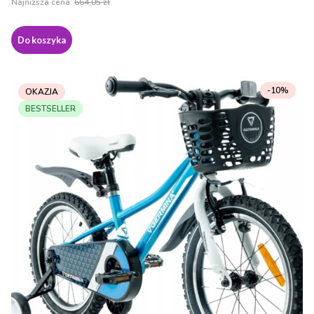
Najniższa cena:
664,05 zł
Do koszyka
-10%
OKAZJA
BESTSELLER