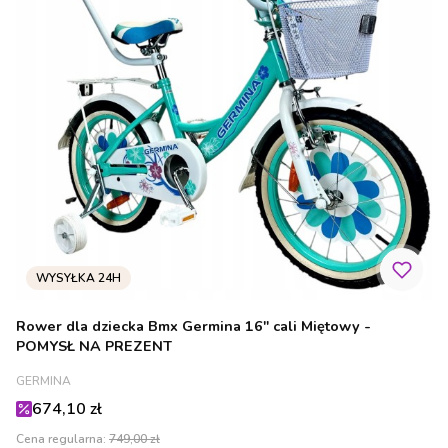
Rower dla dziecka Bmx Germina 16" cali Miętowy -
POMYSŁ NA PREZENT
PRODUCENT
GERMINA
Cena promocyjna
674,10 zł
Cena regularna:
749,00 zł