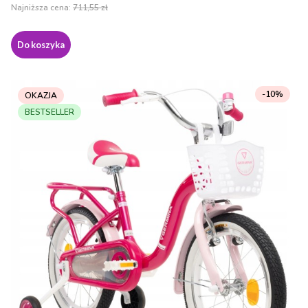
Najniższa cena:
711,55 zł
Do koszyka
-10%
OKAZJA
BESTSELLER