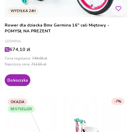
Rower dla dziecka Bmx Germina 16" cali Miętowy -
POMYSŁ NA PREZENT
PRODUCENT
GERMINA
Cena promocyjna
674,10 zł
Cena regularna:
749,00 zł
Najniższa cena:
711,55 zł
Do koszyka
-7%
OKAZJA
BESTSELLER