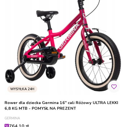
Rower dla dziecka Germina 16" cali Różowy ULTRA LEKKI
6,8 KG MTB - POMYSŁ NA PREZENT
PRODUCENT
GERMINA
Cena promocyjna
764,10 zł