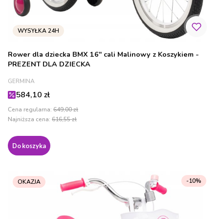
Rower dla dziecka BMX 16" cali Malinowy z Koszykiem -
PREZENT DLA DZIECKA
PRODUCENT
GERMINA
Cena promocyjna
584,10 zł
Cena regularna:
649,00 zł
Najniższa cena:
616,55 zł
Do koszyka
-10%
OKAZJA