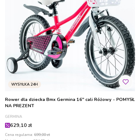
Rower dla dziecka Bmx Germina 16" cali Różowy - POMYSŁ
NA PREZENT
PRODUCENT
GERMINA
Cena promocyjna
629,10 zł
Cena regularna:
699,00 zł