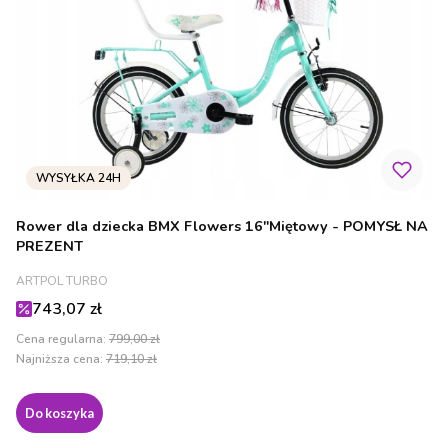
Rower dla dziecka BMX Flowers 16"Miętowy - POMYSŁ NA
PREZENT
PRODUCENT
ARTPOL TURBO
Cena promocyjna
743,07 zł
Cena regularna:
799,00 zł
Najniższa cena:
719,10 zł
Do koszyka