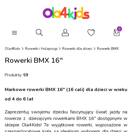
Produkty
Otwórz wyszukiwarkę
Ola4Kids
Rowerki i Hulajnogi
Rowerki dla dzieci
Rowerki BMX
Rowerki BMX 16"
Produkty:
59
Markowe rowerki BMX 16" (16 cali) dla dzieci w wieku
od 4 do 6 lat
Zaprezentuj swojemu dziecku fascynujący świat jazdy na
rowerze z dziecięcymi rowerkami BMX 16" dostępnymi w
sklepie Ola4Kids! Te wyjątkowe rowerki, wyposażone w
szesnastocalowe koła, są idealnym wyborem dla dzieci w