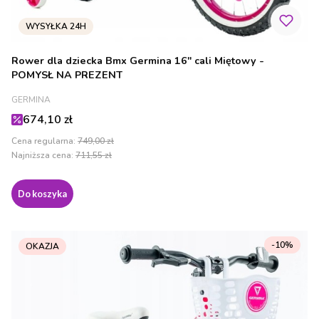
Rower dla dziecka Bmx Germina 16" cali Miętowy -
POMYSŁ NA PREZENT
PRODUCENT
GERMINA
Cena promocyjna
674,10 zł
Cena regularna:
749,00 zł
Najniższa cena:
711,55 zł
Do koszyka
-10%
OKAZJA