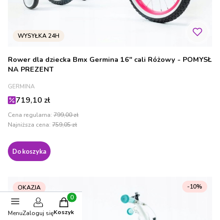
Rower dla dziecka Bmx Germina 16" cali Różowy - POMYSŁ
NA PREZENT
PRODUCENT
GERMINA
Cena promocyjna
719,10 zł
Cena regularna:
799,00 zł
Najniższa cena:
759,05 zł
Do koszyka
-10%
OKAZJA
BESTSELLER
Produkty w koszyku: 0. Zobacz szczegóły
Koszyk
Menu
Zaloguj się