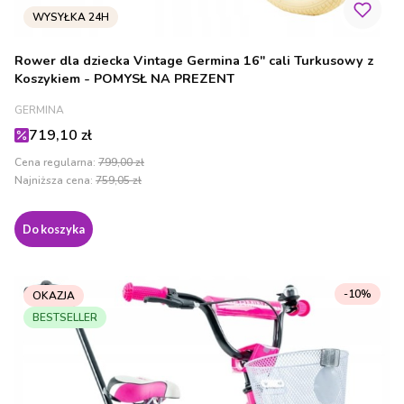
Rower dla dziecka Vintage Germina 16" cali Turkusowy z
Koszykiem - POMYSŁ NA PREZENT
PRODUCENT
GERMINA
Cena promocyjna
719,10 zł
Cena regularna:
799,00 zł
Najniższa cena:
759,05 zł
Do koszyka
-10%
OKAZJA
BESTSELLER