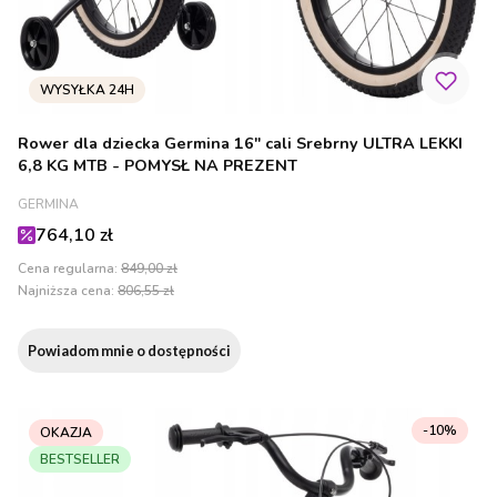
Rower dla dziecka Germina 16" cali Srebrny ULTRA LEKKI
6,8 KG MTB - POMYSŁ NA PREZENT
PRODUCENT
GERMINA
Cena promocyjna
764,10 zł
Cena regularna:
849,00 zł
Najniższa cena:
806,55 zł
Powiadom mnie o dostępności
-10%
OKAZJA
BESTSELLER