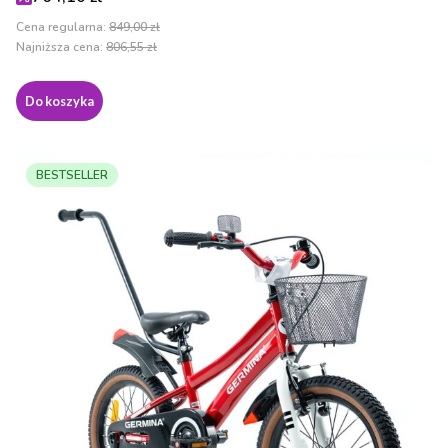
Cena regularna:
849,00 zł
Najniższa cena:
806,55 zł
Do koszyka
BESTSELLER