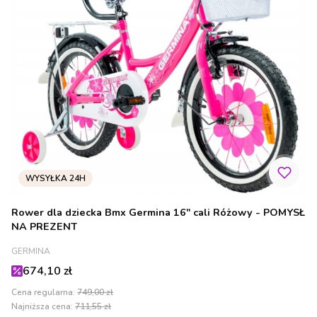
Rower dla dziecka Bmx Germina 16" cali Różowy - POMYSŁ
NA PREZENT
PRODUCENT
GERMINA
Cena promocyjna
674,10 zł
Cena regularna:
749,00 zł
Najniższa cena:
711,55 zł