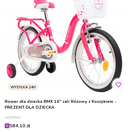
Rower dla dziecka BMX 16" cali Różowy z Koszykiem -
PREZENT DLA DZIECKA
PRODUCENT
GERMINA
Cena promocyjna
584,10 zł