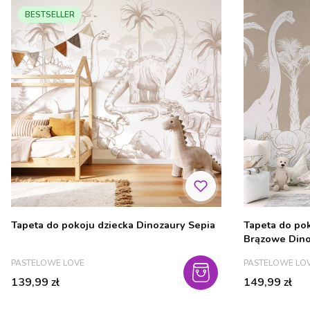
BESTSELLER
Tapeta do pokoju dziecka Dinozaury Sepia
Tapeta do po
Brązowe Dino
PRODUCENT
PRODUCENT
PASTELOWE LOVE
PASTELOWE LO
Cena
Cena
139,99 zł
149,99 zł