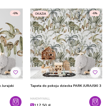
-6%
-6%
OKAZJA
 Jurajski
Tapeta do pokoju dziecka PARK JURAJSKI 3
PRODUCENT
MAKEMYWALL
Cena promocyjna
117,50 zł