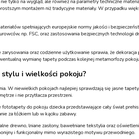
 nie tylko na wygląd, ale również na parametry techniczne mate
 prostszym montażem niż tradycyjne materiały. W przypadku większ
ateriałów spełniających europejskie normy jakości i bezpieczeń
urowców, np. FSC, oraz zastosowania bezpiecznych technologii d
 zarysowania oraz codzienne użytkowanie sprawia, że dekoracja p
entualną wymianę tapety podczas kolejnej metamorfozy pokoju
stylu i wielkości pokoju?
a. W niewielkich pokojach najlepiej sprawdzają się jasne tapety 
ętrze i nie przytłacza przestrzeni.
ototapety do pokoju dziecka przedstawiające cały świat prehist
nie za łóżkiem lub w kąciku zabawy.
 drewno, lniane zasłony, bawełniane tekstylia oraz oświetlenie
harmonijny i funkcjonalny mimo wyrazistego motywu przewodniego.