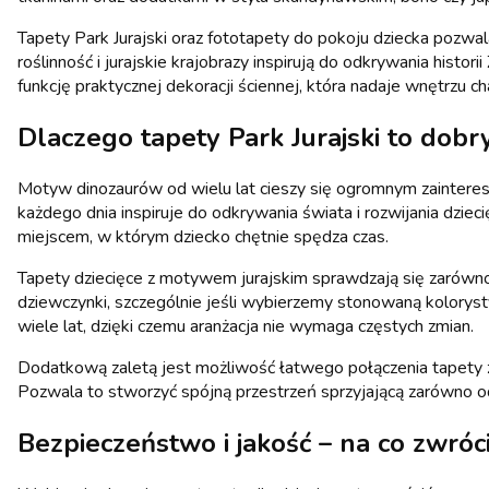
Tapety Park Jurajski oraz fototapety do pokoju dziecka pozwal
roślinność i jurajskie krajobrazy inspirują do odkrywania his
funkcję praktycznej dekoracji ściennej, która nadaje wnętrzu
Dlaczego tapety Park Jurajski to dob
Motyw dinozaurów od wielu lat cieszy się ogromnym zaintereso
każdego dnia inspiruje do odkrywania świata i rozwijania dziec
miejscem, w którym dziecko chętnie spędza czas.
Tapety dziecięce z motywem jurajskim sprawdzają się zarówno j
dziewczynki, szczególnie jeśli wybierzemy stonowaną kolorys
wiele lat, dzięki czemu aranżacja nie wymaga częstych zmian.
Dodatkową zaletą jest możliwość łatwego połączenia tapety z i
Pozwala to stworzyć spójną przestrzeń sprzyjającą zarówno od
Bezpieczeństwo i jakość – na co zwróc