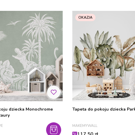
OKAZJA
koju dziecka Monochrome
Tapeta do pokoju dziecka Park
zaury
PRODUCENT
VE
MAKEMYWALL
Cena promocyjna
117,50 zł