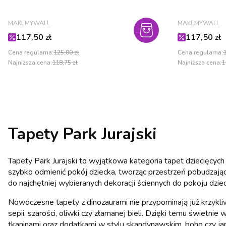
PRODUCENT
PRODUCENT
MAKEMYWALL
MAKEMYWALL
Cena promocyjna
Cena promo
117,50 zł
117,50 zł
Cena regularna:
125,00 zł
Cena regularna:
1
Najniższa cena:
118,75 zł
Najniższa cena:
1
Tapety Park Jurajski
Tapety Park Jurajski to wyjątkowa kategoria tapet dziecięcych
szybko odmienić pokój dziecka, tworząc przestrzeń pobudzając
do najchętniej wybieranych dekoracji ściennych do pokoju dz
Nowoczesne tapety z dinozaurami nie przypominają już krzykliw
sepii, szarości, oliwki czy złamanej bieli. Dzięki temu świetni
tkaninami oraz dodatkami w stylu skandynawskim, boho czy jap