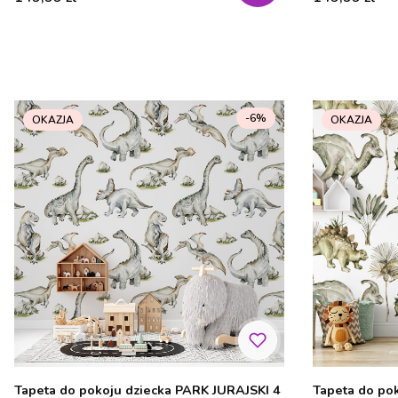
-6%
OKAZJA
OKAZJA
Tapeta do pokoju dziecka PARK JURAJSKI 4
Tapeta do po