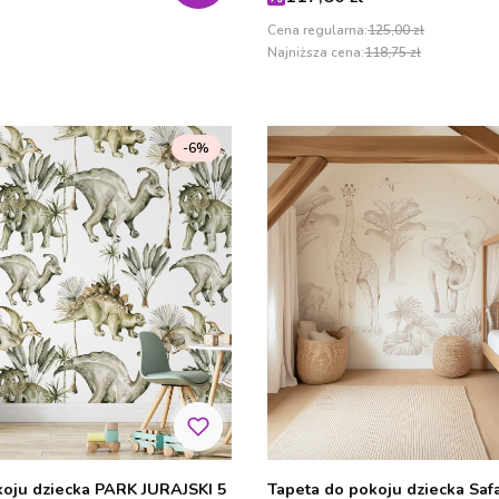
Cena regularna:
125,00 zł
Najniższa cena:
118,75 zł
-6%
koju dziecka PARK JURAJSKI 5
Tapeta do pokoju dziecka Safa