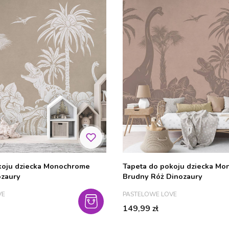
koju dziecka Monochrome
Tapeta do pokoju dziecka M
zaury
Brudny Róż Dinozaury
PRODUCENT
VE
PASTELOWE LOVE
Cena
149,99 zł