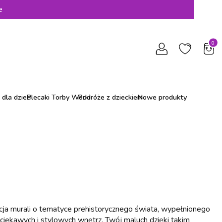
e
Produ
dla dzieci
Plecaki Torby Worki
Podróże z dzieckiem
Nowe produkty
ekcja murali o tematyce prehistorycznego świata, wypełnionego
 ciekawych i stylowych wnętrz. Twój maluch dzięki takim