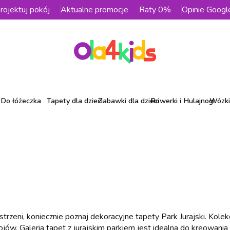
rojektuj pokój
Aktualne promocje
Raty 0%
Opinie Googl
Do łóżeczka
Tapety dla dzieci
Zabawki dla dzieci
Rowerki i Hulajnogi
Wózki 
trzeni, koniecznie poznaj dekoracyjne tapety Park Jurajski. Kol
ojów. Galeria tapet z jurajskim parkiem jest idealna do kreowania