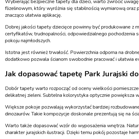
Wybierając bezpieczne tapety dla dzieci, warto zwrócić uwagę
flizelinowym, który wyróżnia się stabilnością wymiarową oraz
znacząco ułatwia aplikację.
Dobrej jakości tapety dziecięce powinny być produkowane z m
certyfikatów, trudnopalności, odpowiedzialnego pochodzenia s
pokoju najmłodszych.
Istotna jest również trwałość. Powierzchnia odporna na drobne
dodatkowo pozwala ścianom swobodnie pracować i ułatwia ew
Jak dopasować tapetę Park Jurajski do 
Dobór tapety warto rozpocząć od oceny wielkości pomieszczeni
delikatnej zieleni. Subtelna kolorystyka optycznie powiększa wn
Większe pokoje pozwalają wykorzystać bardziej rozbudowane f
dinozaurów. Takie kompozycje doskonale prezentują się na ścia
Warto także dopasować wzór do wyposażenia wnętrza. Naturalne
charakter jurajskich ilustracji. Dzięki temu pokój pozostaje 