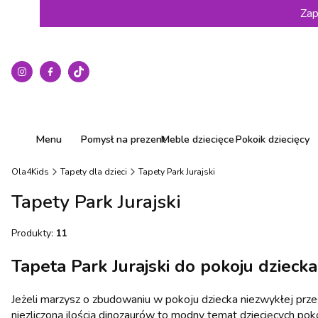
Zap
Menu
Pomysł na prezent
Meble dziecięce
Pokoik dziecięcy
Ola4Kids
Tapety dla dzieci
Tapety Park Jurajski
Tapety Park Jurajski
Produkty:
11
Tapeta Park Jurajski do pokoju dziecka
Jeżeli marzysz o zbudowaniu w pokoju dziecka niezwykłej przes
niezliczoną ilością dinozaurów to modny temat dziecięcych pok