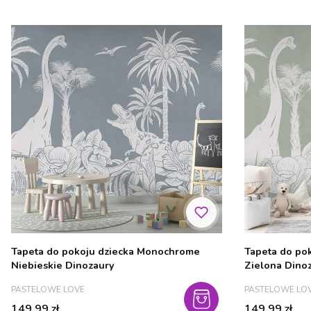
Tapeta do pokoju dziecka Monochrome
Tapeta do po
Niebieskie Dinozaury
Zielona Dino
PRODUCENT
PRODUCENT
PASTELOWE LOVE
PASTELOWE LO
Cena
Cena
149,99 zł
149,99 zł