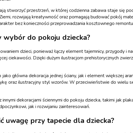
ają stworzyć przestrzeń, w której codzienna zabawa staje się po
torii Ziemi, rozwijają kreatywność oraz pomagają budować pokój 
 charakter bez konieczności przeprowadzania kosztownego remontu
ry wybór do pokoju dziecka?
waniem dzieci, ponieważ łączy element tajemnicy, przygody i nau
ięcej ciekawości. Dzięki dużym ilustracjom prehistorycznych zwierz
ako główna dekoracja jednej ściany, jak i element większej aranż
tykę oraz ilustracyjny styl wzorów. W przeciwieństwie do wielu
nnymi dekoracjami ściennymi do pokoju dziecka, takimi jak plaka
poczynkowi, jak i rozwijaniu zainteresowań.
ić uwagę przy tapecie dla dziecka?