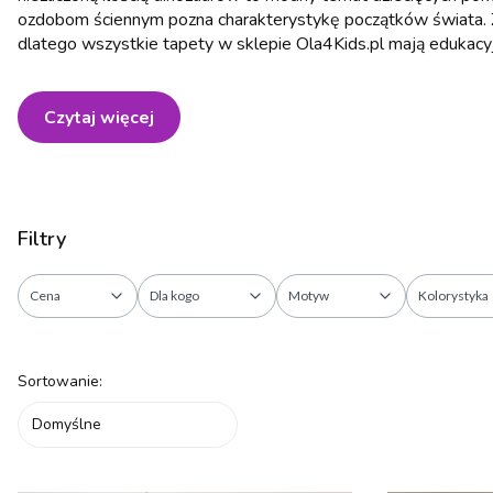
ozdobom ściennym pozna charakterystykę początków świata. Za
dlatego wszystkie tapety w sklepie Ola4Kids.pl mają edukacyj
Czytaj więcej
Filtry
Cena
Dla kogo
Motyw
Kolorystyka
Koniec filtrów
Lista produktów
Sortowanie:
Domyślne