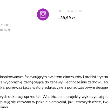
PRODUCENT
PASTELOWE LOVE
cyjna
Cena
139,99 zł
25,00 zł
18,75 zł
 inspirowanych fascynującym światem dinozaurów i prehistoryczne
ą wyobraźnię, zachęcającą do zabawy i jednocześnie zachowującą 
iecka, ponieważ łączą walory edukacyjne z ponadczasowym design
ych dekoracji sprzed lat. Współczesne projekty wykorzystują sub
e wpisują się zarówno w pokoje niemowląt, jak i starszych dzieci,
andi.