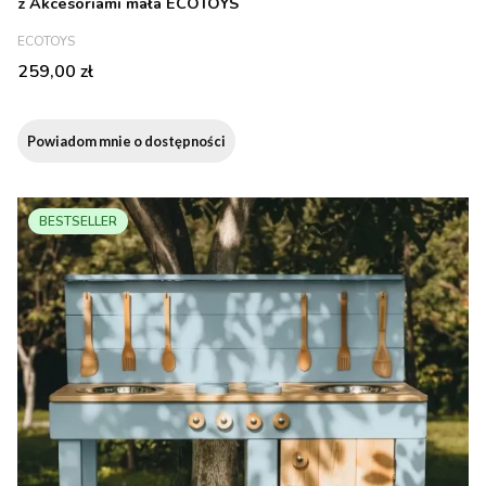
z Akcesoriami mała ECOTOYS
PRODUCENT
ECOTOYS
Cena
259,00 zł
Powiadom mnie o dostępności
BESTSELLER