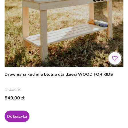
Drewniana kuchnia błotna dla dzieci WOOD FOR KIDS
PRODUCENT
OLA4KIDS
Cena
849,00 zł
Do koszyka