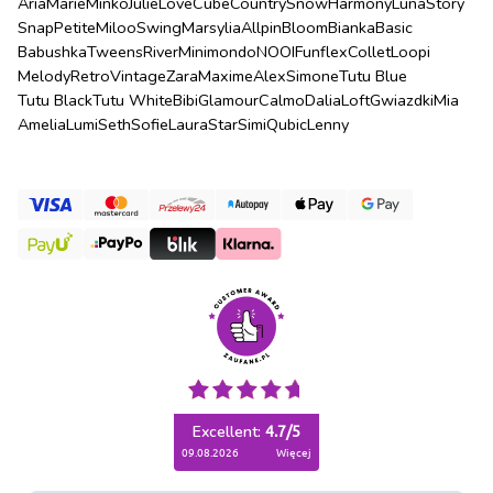
Aria
Marie
Minko
Julie
Love
Cube
Country
Snow
Harmony
Luna
Story
Snap
Petite
Miloo
Swing
Marsylia
Allpin
Bloom
Bianka
Basic
Babushka
Tweens
River
Minimondo
NOOI
Funflex
Collet
Loopi
Melody
Retro
Vintage
Zara
Maxime
Alex
Simone
Tutu Blue
Tutu Black
Tutu White
Bibi
Glamour
Calmo
Dalia
Loft
Gwiazdki
Mia
Amelia
Lumi
Seth
Sofie
Laura
Star
Simi
Qubic
Lenny
Excellent:
4.7
/
5
09.08.2026
więcej