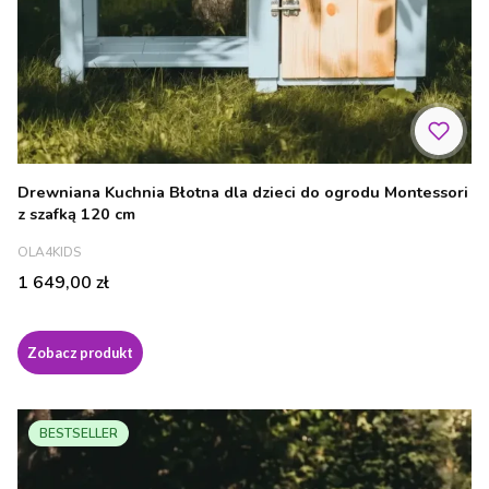
Drewniana Kuchnia Błotna dla dzieci do ogrodu Montessori
z szafką 120 cm
PRODUCENT
OLA4KIDS
Cena
1 649,00 zł
Zobacz produkt
BESTSELLER