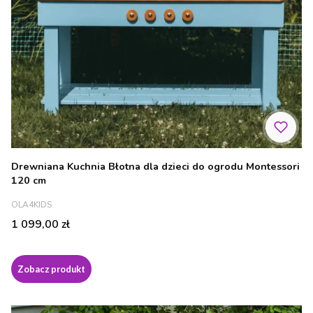
Drewniana Kuchnia Błotna dla dzieci do ogrodu Montessori
120 cm
PRODUCENT
OLA4KIDS
Cena
1 099,00 zł
Zobacz produkt