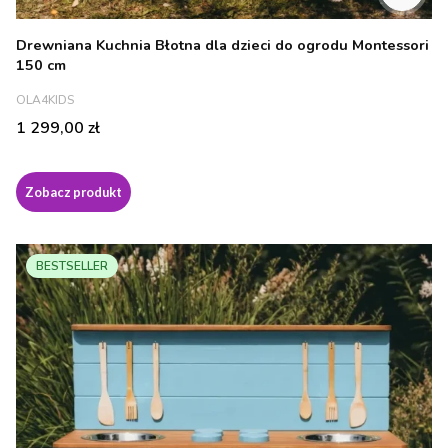
Drewniana Kuchnia Błotna dla dzieci do ogrodu Montessori
150 cm
PRODUCENT
OLA4KIDS
Cena
1 299,00 zł
Zobacz produkt
BESTSELLER