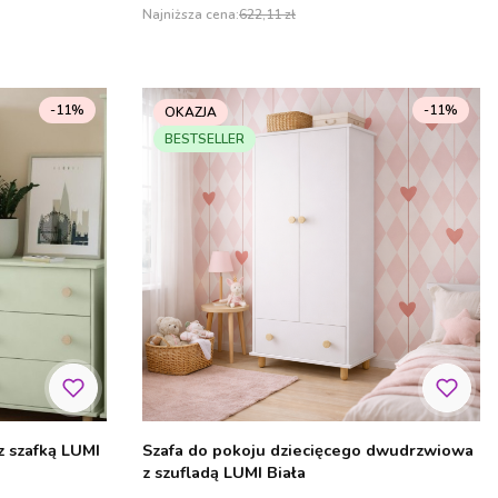
Najniższa cena:
622,11 zł
-11%
-11%
OKAZJA
BESTSELLER
z szafką LUMI
Szafa do pokoju dziecięcego dwudrzwiowa
z szufladą LUMI Biała