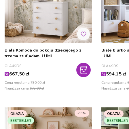
Biała Komoda do pokoju dziecięcego z
Białe biurko 
trzema szufladami LUMI
LUMI
PRODUCENT
PRODUCENT
OLA4KIDS
OLA4KIDS
Cena promocyjna
Cena promo
667,50 zł
594,15 zł
Cena regularna:
750,00 zł
Cena regularna:
6
Najniższa cena:
675,00 zł
Najniższa cena:
6
-11%
OKAZJA
OKAZJA
BESTSELLER
BESTSELLER