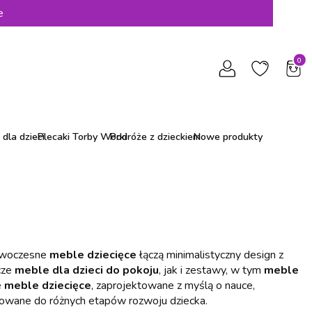
e
Produ
dla dzieci
Plecaki Torby Worki
Podróże z dzieckiem
Nowe produkty
Nowoczesne
meble dziecięce
łączą minimalistyczny design z
cze
meble dla dzieci do pokoju
, jak i zestawy, w tym
meble
e
meble dziecięce
, zaprojektowane z myślą o nauce,
sowane do różnych etapów rozwoju dziecka.