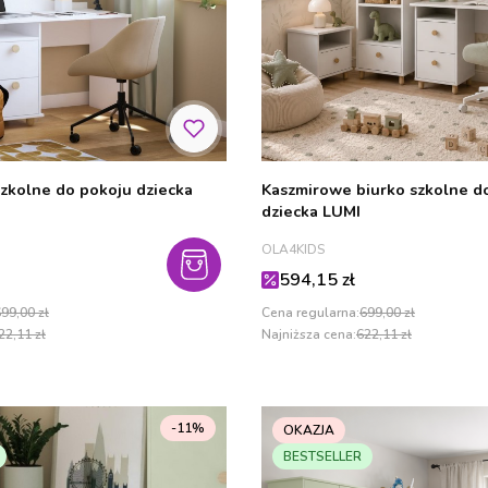
szkolne do pokoju dziecka
Kaszmirowe biurko szkolne d
dziecka LUMI
PRODUCENT
OLA4KIDS
cyjna
Cena promocyjna
594,15 zł
99,00 zł
Cena regularna:
699,00 zł
22,11 zł
Najniższa cena:
622,11 zł
-11%
OKAZJA
BESTSELLER