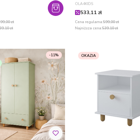
PRODUCENT
OLA4KIDS
cyjna
Cena promocyjna
533,11 zł
99,00 zł
Cena regularna:
599,00 zł
39,10 zł
Najniższa cena:
539,10 zł
-11%
OKAZJA