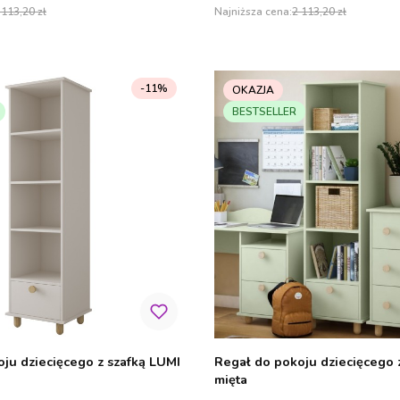
 113,20 zł
Najniższa cena:
2 113,20 zł
-11%
OKAZJA
BESTSELLER
ju dziecięcego z szafką LUMI
Regał do pokoju dziecięcego 
mięta