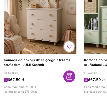
Komoda do pokoju dziecięcego z trzema
Komoda do po
szufladami LUMI Kaszmir
szufladami LU
PRODUCENT
PRODUCENT
OLA4KIDS
OLA4KIDS
Cena promocyjna
Cena promo
667,50 zł
667,50 zł
Cena regularna:
750,00 zł
Cena regularna:
7
Najniższa cena:
675,00 zł
Najniższa cena:
6