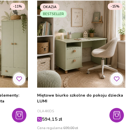
-11%
-15%
OKAZJA
BESTSELLER
Miętowe biurko szkolne do pokoju dziecka
ęta
LUMI
PRODUCENT
OLA4KIDS
Cena promocyjna
594,15 zł
Cena regularna:
699,00 zł