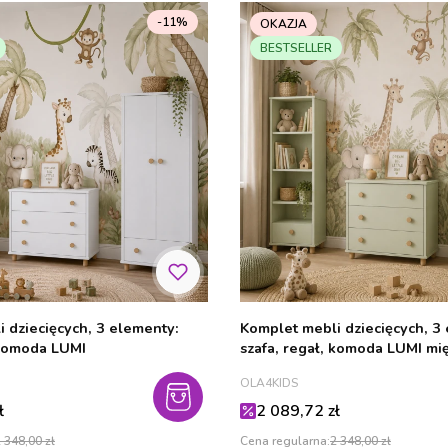
-11%
OKAZJA
BESTSELLER
ięcych, 3 elementy:
Komplet mebli dziecięcych, 3 elementy:
 komoda LUMI
szafa, regał, komoda LUMI mi
PRODUCENT
OLA4KIDS
cyjna
Cena promocyjna
ł
2 089,72 zł
 348,00 zł
Cena regularna:
2 348,00 zł