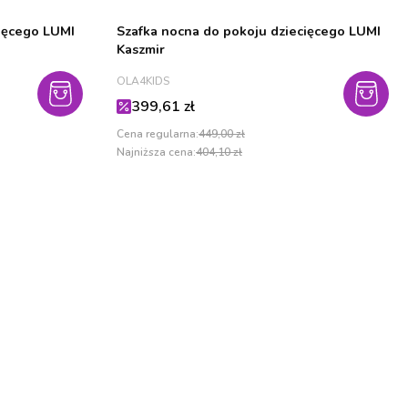
cięcego LUMI
Szafka nocna do pokoju dziecięcego LUMI
Kaszmir
PRODUCENT
OLA4KIDS
Cena promocyjna
399,61 zł
Cena regularna:
449,00 zł
Najniższa cena:
404,10 zł