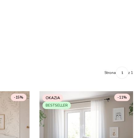
Strona
z 1
-15%
-11%
OKAZJA
BESTSELLER