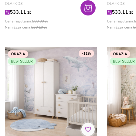
PRODUCENT
PRODUCENT
OLA4KIDS
OLA4KIDS
Cena promocyjna
Cena promo
533,11 zł
533,11 zł
Cena regularna:
599,00 zł
Cena regularna:
5
Najniższa cena:
539,10 zł
Najniższa cena:
5
-11%
OKAZJA
OKAZJA
BESTSELLER
BESTSELLER