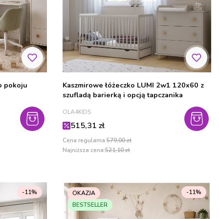
o pokoju
Kaszmirowe łóżeczko LUMI 2w1 120x60 z
szufladą barierką i opcją tapczanika
PRODUCENT
OLA4KIDS
Cena promocyjna
515,31 zł
Cena regularna:
579,00 zł
Najniższa cena:
521,10 zł
-11%
-11%
OKAZJA
BESTSELLER