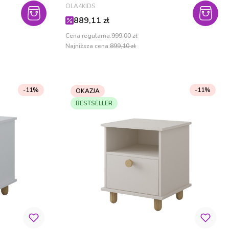
PRODUCENT
OLA4KIDS
Cena promocyjna
889,11 zł
Cena regularna:
999,00 zł
Najniższa cena:
899,10 zł
-11%
-11%
OKAZJA
BESTSELLER