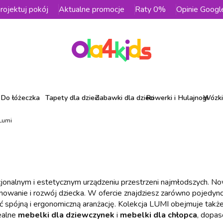
rojektuj pokój
Aktualne promocje
Raty 0%
Opinie Googl
Do łóżeczka
Tapety dla dzieci
Zabawki dla dzieci
Rowerki i Hulajnogi
Wózki 
 Lumi
cjonalnym i estetycznym urządzeniu przestrzeni najmłodszych. 
onowanie i rozwój dziecka. W ofercie znajdziesz zarówno pojedyn
yć spójną i ergonomiczną aranżację. Kolekcja LUMI obejmuje takż
dealne
mebelki dla dziewczynek
i
mebelki dla chłopca
, dopa