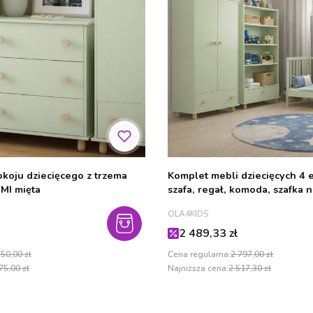
koju dziecięcego z trzema
Komplet mebli dziecięcych 4
MI mięta
szafa, regał, komoda, szafka 
mięta
PRODUCENT
OLA4KIDS
cyjna
Cena promocyjna
2 489,33 zł
50,00 zł
Cena regularna:
2 797,00 zł
75,00 zł
Najniższa cena:
2 517,30 zł