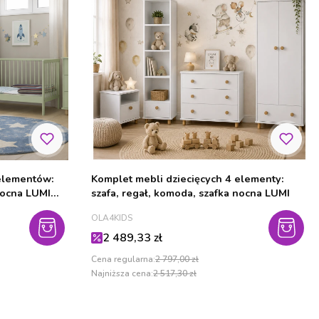
 elementów:
Komplet mebli dziecięcych 4 elementy:
nocna LUMI
szafa, regał, komoda, szafka nocna LUMI
PRODUCENT
OLA4KIDS
Cena promocyjna
2 489,33 zł
Cena regularna:
2 797,00 zł
Najniższa cena:
2 517,30 zł