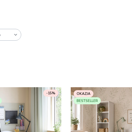
a
-15%
OKAZJA
BESTSELLER