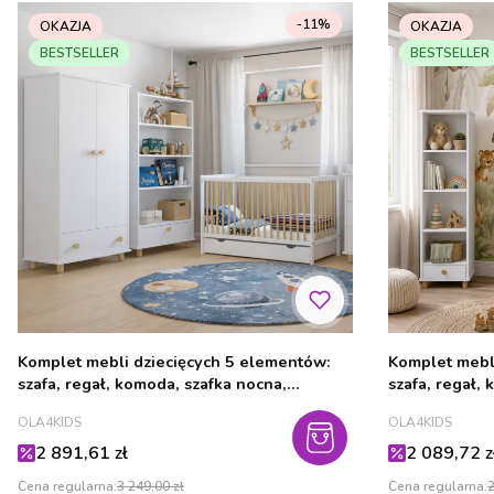
-11%
OKAZJA
OKAZJA
BESTSELLER
BESTSELLER
Komplet mebli dziecięcych 5 elementów:
Komplet mebli dziec
szafa, regał, komoda, szafka nocna,
szafa, regał,
łóżeczko z szufladą LUMI
PRODUCENT
PRODUCENT
OLA4KIDS
OLA4KIDS
Cena promocyjna
Cena promo
2 891,61 zł
2 089,72 z
Cena regularna:
3 249,00 zł
Cena regularna:
2