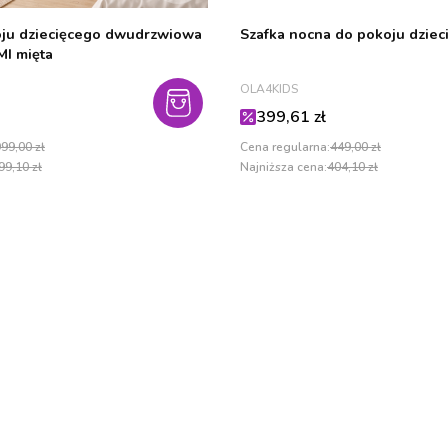
oju dziecięcego dwudrzwiowa
Szafka nocna do pokoju dzie
MI mięta
PRODUCENT
OLA4KIDS
cyjna
Cena promocyjna
399,61 zł
99,00 zł
Cena regularna:
449,00 zł
99,10 zł
Najniższa cena:
404,10 zł