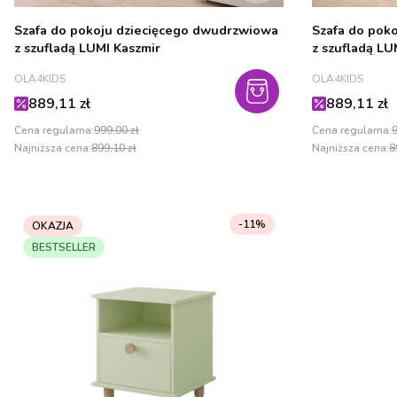
Szafa do pokoju dziecięcego dwudrzwiowa
Szafa do pok
z szufladą LUMI Kaszmir
z szufladą LU
PRODUCENT
PRODUCENT
OLA4KIDS
OLA4KIDS
Cena promocyjna
Cena promo
889,11 zł
889,11 zł
Cena regularna:
999,00 zł
Cena regularna:
9
Najniższa cena:
899,10 zł
Najniższa cena:
8
-11%
OKAZJA
BESTSELLER