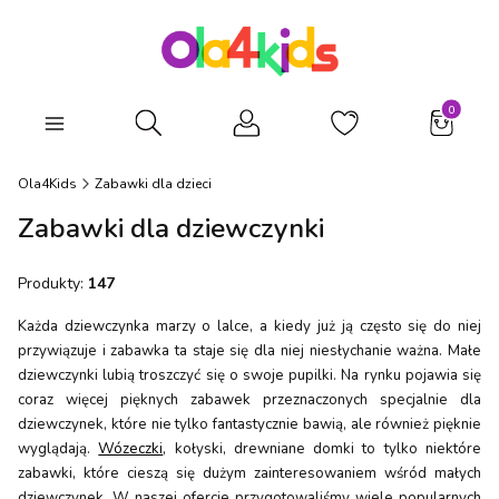
Produkty
Otwórz wyszukiwarkę
Ola4Kids
Zabawki dla dzieci
Zabawki dla dziewczynki
Produkty:
147
Każda dziewczynka marzy o lalce, a kiedy już ją często się do niej
przywiązuje i zabawka ta staje się dla niej niesłychanie ważna. Małe
dziewczynki lubią troszczyć się o swoje pupilki. Na rynku pojawia się
coraz więcej pięknych zabawek przeznaczonych specjalnie dla
dziewczynek, które nie tylko fantastycznie bawią, ale również pięknie
wyglądają.
Wózeczki
, kołyski, drewniane domki to tylko niektóre
zabawki, które cieszą się dużym zainteresowaniem wśród małych
dziewczynek. W naszej ofercie przygotowaliśmy wiele popularnych