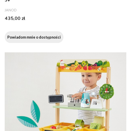
3+
PRODUCENT
JANOD
Cena
435,00 zł
Powiadom mnie o dostępności