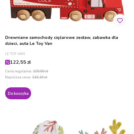
Drewniane samochody ciężarowe zestaw, zabawka dla
dzieci, auta Le Toy Van
PRODUCENT
LE TOY VAN
Cena promocyjna
122,55 zł
Cena regularna:
129,00 zł
Najniższa cena:
116,10 zł
Do koszyka