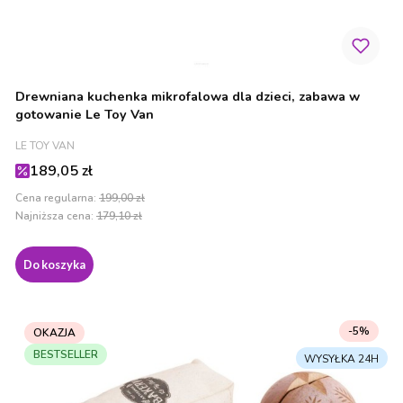
Drewniana kuchenka mikrofalowa dla dzieci, zabawa w
gotowanie Le Toy Van
PRODUCENT
LE TOY VAN
Cena promocyjna
189,05 zł
Cena regularna:
199,00 zł
Najniższa cena:
179,10 zł
Do koszyka
-5%
OKAZJA
BESTSELLER