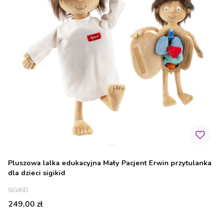
Pluszowa lalka edukacyjna Mały Pacjent Erwin przytulanka
dla dzieci sigikid
PRODUCENT
SIGIKID
Cena
249,00 zł