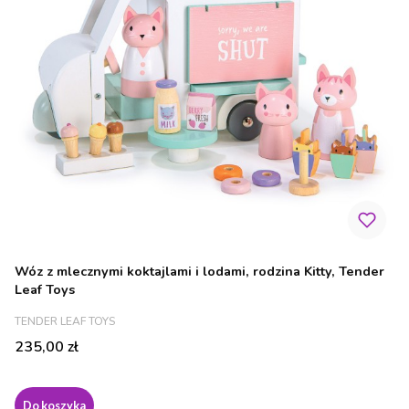
Wóz z mlecznymi koktajlami i lodami, rodzina Kitty, Tender
Leaf Toys
PRODUCENT
TENDER LEAF TOYS
Cena
235,00 zł
Do koszyka