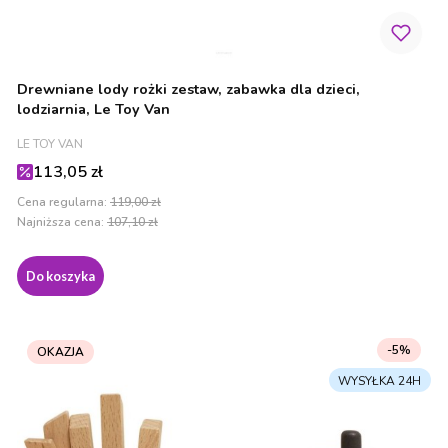
Drewniane lody rożki zestaw, zabawka dla dzieci,
lodziarnia, Le Toy Van
PRODUCENT
LE TOY VAN
Cena promocyjna
113,05 zł
Cena regularna:
119,00 zł
Najniższa cena:
107,10 zł
Do koszyka
-5%
OKAZJA