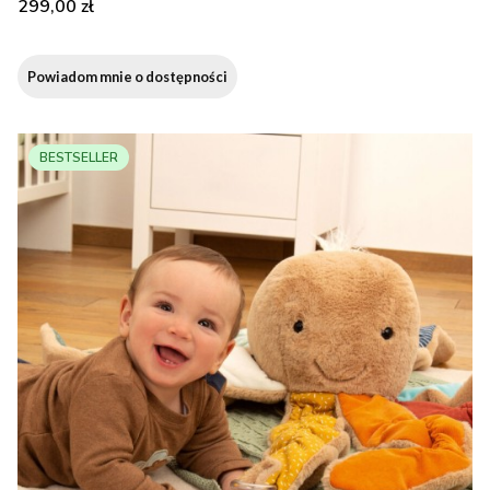
Cena
299,00 zł
Powiadom mnie o dostępności
BESTSELLER