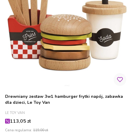
Drewniany zestaw 3w1 hamburger frytki napój, zabawka
dla dzieci, Le Toy Van
PRODUCENT
LE TOY VAN
Cena promocyjna
113,05 zł
Cena regularna:
119,00 zł