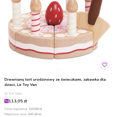
Drewniany tort urodzinowy ze świeczkami, zabawka dla
dzieci, Le Toy Van
PRODUCENT
LE TOY VAN
Cena promocyjna
113,05 zł
Cena regularna:
119,00 zł
Najniższa cena:
107,10 zł