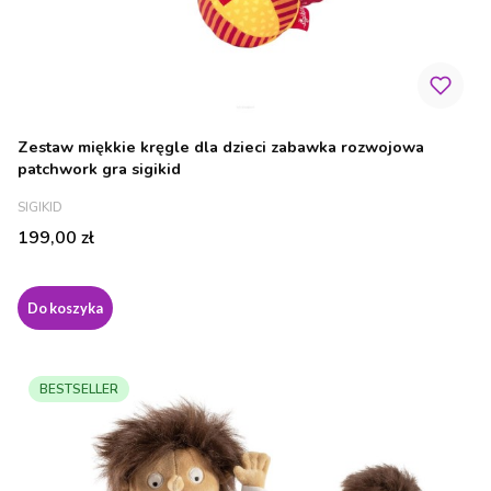
Zestaw miękkie kręgle dla dzieci zabawka rozwojowa
patchwork gra sigikid
PRODUCENT
SIGIKID
Cena
199,00 zł
Do koszyka
BESTSELLER