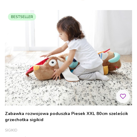
BESTSELLER
Zabawka rozwojowa poduszka Piesek XXL 80cm szeleścik
grzechotka sigikid
PRODUCENT
SIGIKID