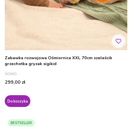
Zabawka rozwojowa Ośmiornica XXL 70cm szeleścik
grzechotka gryzak sigikid
PRODUCENT
SIGIKID
Cena
299,00 zł
Do koszyka
BESTSELLER