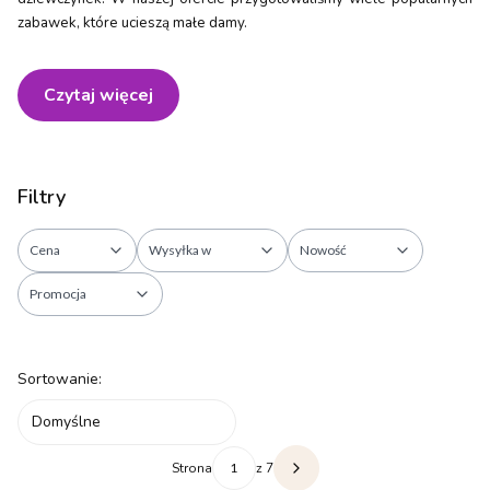
zabawek, które ucieszą małe damy.
Czytaj więcej
Filtry
Cena
Wysyłka w
Nowość
Promocja
Koniec filtrów
Lista produktów
Sortowanie:
Domyślne
Strona
z 7
Następne produkty