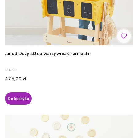
Janod Duży sklep warzywniak Farma 3+
PRODUCENT
JANOD
Cena
475,00 zł
Do koszyka