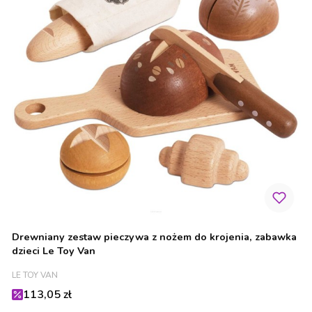
Drewniany zestaw pieczywa z nożem do krojenia, zabawka
dzieci Le Toy Van
PRODUCENT
LE TOY VAN
Cena promocyjna
113,05 zł