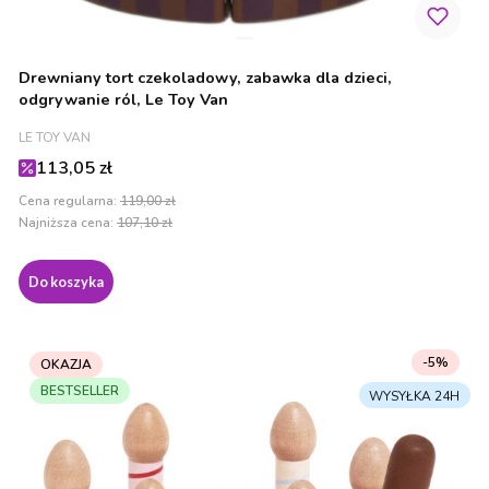
Drewniany tort czekoladowy, zabawka dla dzieci,
odgrywanie ról, Le Toy Van
PRODUCENT
LE TOY VAN
Cena promocyjna
113,05 zł
Cena regularna:
119,00 zł
Najniższa cena:
107,10 zł
Do koszyka
-5%
OKAZJA
BESTSELLER