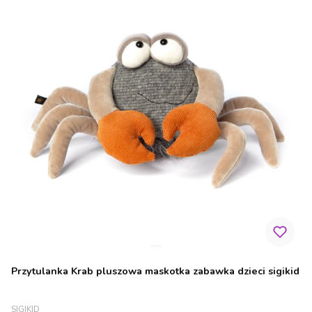
Przytulanka Krab pluszowa maskotka zabawka dzieci sigikid
PRODUCENT
SIGIKID