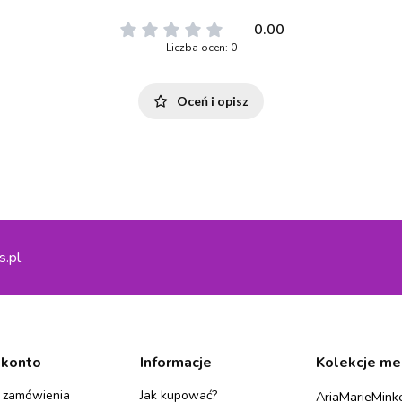
0.00
Liczba ocen: 0
Oceń i opisz
s.pl
 konto
Informacje
Kolekcje me
 zamówienia
Jak kupować?
Aria
Marie
Mink