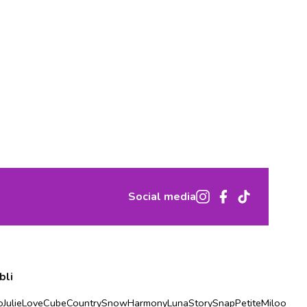
Social media
bli
o
Julie
Love
Cube
Country
Snow
Harmony
Luna
Story
Snap
Petite
Miloo