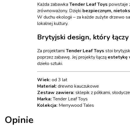
Każda zabawka
Tender Leaf Toys
powstaje z
zrównoważony. Dzięki
bezpiecznym, nietok
W duchu ekologii – za każde zużyte drzewo s
lokalnej kultury.
Brytyjski design, który łączy
Za projektami
Tender Leaf Toys
stoi brytyjs
poprzez zabawę. Jej projekty łączą
estetykę 
dzieło sztuki.
Wiek:
od 3 lat
Materiał:
drewno kauczukowe
Zestaw zawiera:
sklepik z półkami, słodycze
Marka:
Tender Leaf Toys
Kolekcja:
Merrywood Tales
Opinie