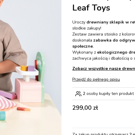
Leaf Toys
Uroczy
drewniany sklepik w ret
słodkie zakupy!
Zestaw zawiera stoisko z koloro
doskonała
zabawka do odgryw
społeczne
.
Wykonany z
ekologicznego d
zachwyca jakością i dbałością o 
Zobacz wszystkie nasze drewni
Przejdź do pełnego opisu
2
osoby kupiły ten produkt
Cena
299,00 zł
Za zakup produktu otrzymasz
2 