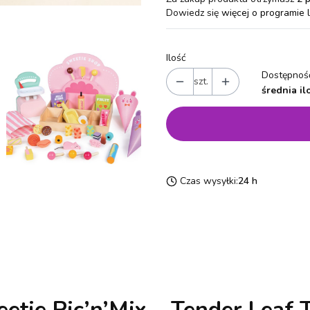
Dowiedz się
więcej o programie 
Ilość
Dostępność
szt.
średnia il
Czas wysyłki:
24 h
etie Pic’n’Mix – Tender Leaf 