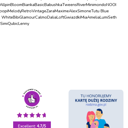
Allpin
Bloom
Bianka
Basic
Babushka
Tweens
River
Minimondo
NOOI
oopi
Melody
Retro
Vintage
Zara
Maxime
Alex
Simone
Tutu Blue
u White
Bibi
Glamour
Calmo
Dalia
Loft
Gwiazdki
Mia
Amelia
Lumi
Seth
r
Simi
Qubic
Lenny
Excellent:
4.7
/
5