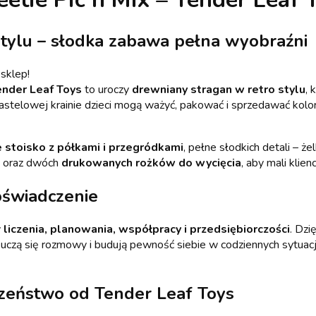
stylu – słodka zabawa pełna wyobraźni
sklep!
ender Leaf Toys
to uroczy
drewniany stragan w retro stylu
, 
ej pastelowej krainie dzieci mogą ważyć, pakować i sprzedawać ko
 stoisko z półkami i przegródkami
, pełne słodkich detali – żelk
oraz dwóch
drukowanych rożków do wycięcia
, aby mali klie
oświadczenie
y
liczenia, planowania, współpracy i przedsiębiorczości
. Dzi
e, uczą się rozmowy i budują pewność siebie w codziennych sytua
eczeństwo od Tender Leaf Toys