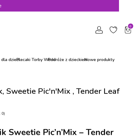
e
Produ
dla dzieci
Plecaki Torby Worki
Podróże z dzieckiem
Nowe produkty
, Sweetie Pic'n'Mix , Tender Leaf
 0)
k Sweetie Pic’n’Mix – Tender