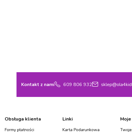
Kontakt z nami
609 806 932
sklep@ola4kid
Linki w stopce
Obsługa klienta
Linki
Moje
Formy płatności
Karta Podarunkowa
Twoje