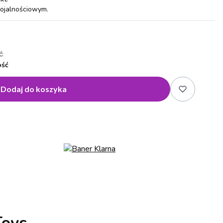
lojalnościowym.
:
ość
Dodaj do koszyka
Toys