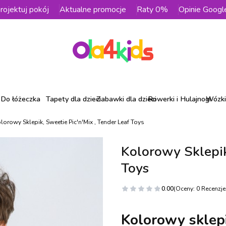
rojektuj pokój
Aktualne promocje
Raty 0%
Opinie Googl
Do łóżeczka
Tapety dla dzieci
Zabawki dla dzieci
Rowerki i Hulajnogi
Wózki 
lorowy Sklepik, Sweetie Pic'n'Mix , Tender Leaf Toys
Kolorowy Sklepik
Toys
0.00
(Oceny: 0 Recenzje:
Kolorowy sklepi