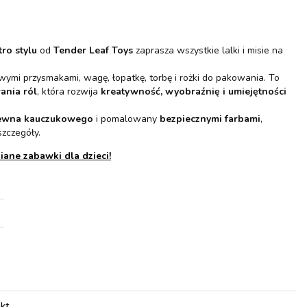
ro stylu
od
Tender Leaf Toys
zaprasza wszystkie lalki i misie na
wymi przysmakami, wagę, łopatkę, torbę i rożki do pakowania. To
ania ról
, która rozwija
kreatywność, wyobraźnię i umiejętności
rewna kauczukowego
i pomalowany
bezpiecznymi farbami
,
szczegóły.
ane zabawki dla dzieci!
pkt
.