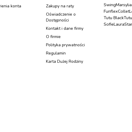
Swing
Marsylia
ienia konta
Zakupy na raty
Funflex
Collet
L
Oświadczenie o
Tutu Black
Tut
Dostępności
Sofie
Laura
Sta
Kontakt i dane firmy
O firmie
Polityka prywatności
Regulamin
Karta Dużej Rodziny