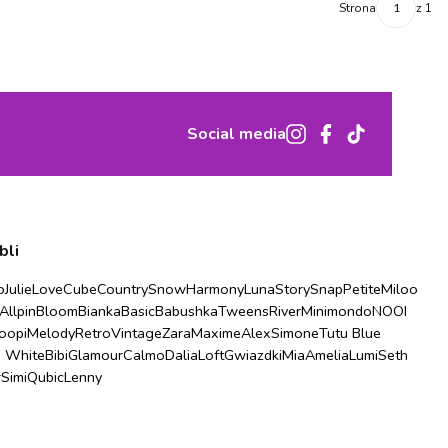
Strona
z 1
Social media
bli
o
Julie
Love
Cube
Country
Snow
Harmony
Luna
Story
Snap
Petite
Miloo
Allpin
Bloom
Bianka
Basic
Babushka
Tweens
River
Minimondo
NOOI
oopi
Melody
Retro
Vintage
Zara
Maxime
Alex
Simone
Tutu Blue
u White
Bibi
Glamour
Calmo
Dalia
Loft
Gwiazdki
Mia
Amelia
Lumi
Seth
r
Simi
Qubic
Lenny