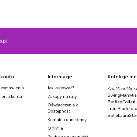
s.pl
 konto
Informacje
Kolekcje me
 zamówienia
Jak kupować?
Aria
Marie
Mink
Swing
Marsylia
ienia konta
Zakupy na raty
Funflex
Collet
L
Oświadczenie o
Tutu Black
Tut
Dostępności
Sofie
Laura
Sta
Kontakt i dane firmy
O firmie
Polityka prywatności