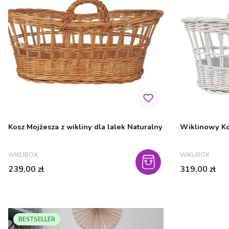
Kosz Mojżesza z wikliny dla lalek Naturalny
Wiklinowy Kos
PRODUCENT
PRODUCENT
WIKLIBOX
WIKLIBOX
Cena
Cena
239,00 zł
319,00 zł
BESTSELLER