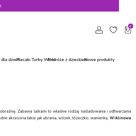
e
Produ
dla dzieci
Plecaki Torby Worki
Podróże z dzieckiem
Nowe produkty
yobraźnię. Zabawa lalkami to właśnie rodzaj naśladowania i odtwarzania
ędne akcesoria takie jak ubrania, wózek, łóżeczko, wanienkę.
Wiklinowa