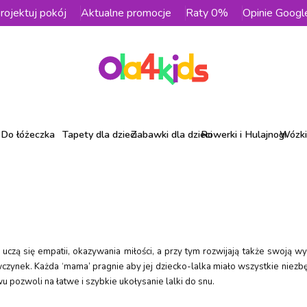
rojektuj pokój
Aktualne promocje
Raty 0%
Opinie Googl
Do łóżeczka
Tapety dla dzieci
Zabawki dla dzieci
Rowerki i Hulajnogi
Wózki 
uczą się empatii, okazywania miłości, a przy tym rozwijają także swoją w
wczynek. Każda ‘mama’ pragnie aby jej dziecko-lalka miało wszystkie niezb
ozwoli na łatwe i szybkie ukołysanie lalki do snu.