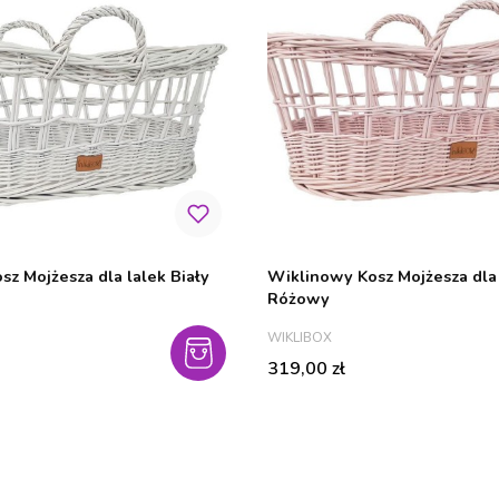
z Mojżesza dla lalek Biały
Wiklinowy Kosz Mojżesza dla 
Różowy
PRODUCENT
WIKLIBOX
Cena
319,00 zł