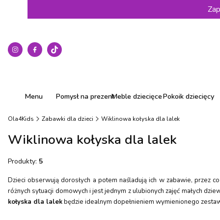
Zap
Menu
Pomysł na prezent
Meble dziecięce
Pokoik dziecięcy
Ola4Kids
Zabawki dla dzieci
Wiklinowa kołyska dla lalek
Wiklinowa kołyska dla lalek
Produkty:
5
Dzieci obserwują dorosłych a potem naśladują ich w zabawie, przez co 
różnych sytuacji domowych i jest jednym z ulubionych zajęć małych dzie
kołyska dla lalek
będzie idealnym dopełnieniem wymienionego zestawu p