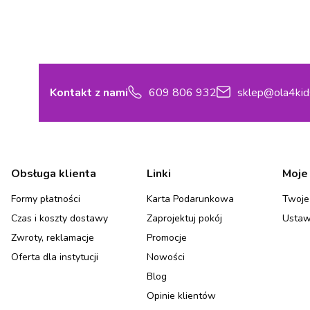
Kontakt z nami
609 806 932
sklep@ola4kid
Linki w stopce
Obsługa klienta
Linki
Moje
Formy płatności
Karta Podarunkowa
Twoje
Czas i koszty dostawy
Zaprojektuj pokój
Ustaw
Zwroty, reklamacje
Promocje
Oferta dla instytucji
Nowości
Blog
Opinie klientów