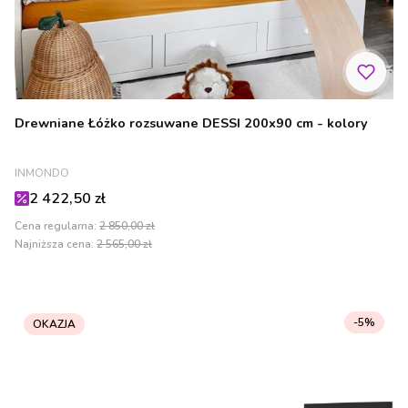
Drewniane Łóżko rozsuwane DESSI 200x90 cm - kolory
PRODUCENT
INMONDO
Cena promocyjna
2 422,50 zł
Cena regularna:
2 850,00 zł
Najniższa cena:
2 565,00 zł
-5%
OKAZJA