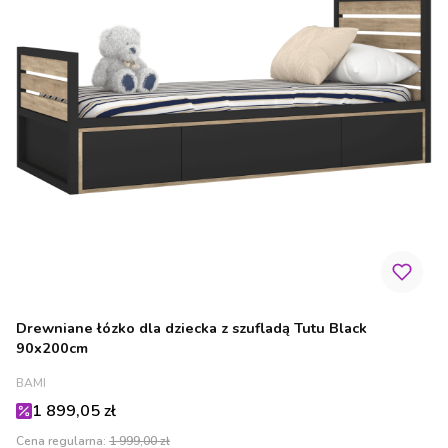
Drewniane łózko dla dziecka z szufladą Tutu Black
90x200cm
PRODUCENT
BAMI
Cena promocyjna
1 899,05 zł
Cena regularna:
1 999,00 zł