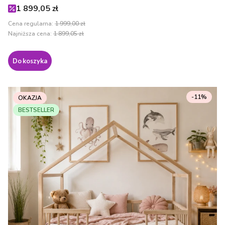
Cena promocyjna
1 899,05 zł
Cena regularna:
1 999,00 zł
Najniższa cena:
1 899,05 zł
Do koszyka
-11%
OKAZJA
BESTSELLER