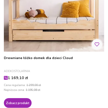
Drewniane łóżko domek dla dzieci Cloud
PRODUCENT
ADEKOSTOLARNIA
Cena promocyjna
1 169,10 zł
Cena regularna:
1 299,00 zł
Najniższa cena:
1 195,08 zł
Zobacz produkt