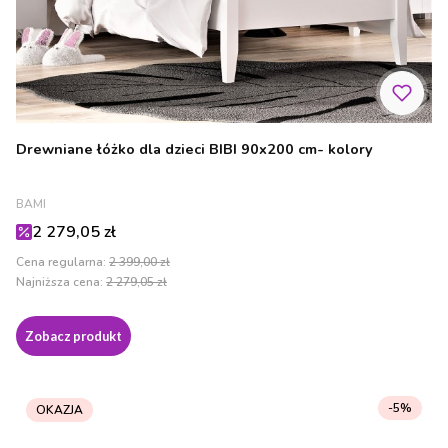
Drewniane łóżko dla dzieci BIBI 90x200 cm- kolory
PRODUCENT
BAMI
Cena promocyjna
2 279,05 zł
Cena regularna:
2 399,00 zł
Najniższa cena:
2 279,05 zł
Zobacz produkt
-5%
OKAZJA