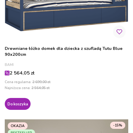
Drewniane łóżko domek dla dziecka z szufladą Tutu Blue
90x200cm
PRODUCENT
BAMI
Cena promocyjna
2 564,05 zł
Cena regularna:
2 699,00 zł
Najniższa cena:
2 564,05 zł
Do koszyka
-15%
OKAZJA
BESTSELLER