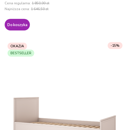
Cena regularna:
1 850,00 zł
Najniższa cena:
1 646,50 zł
Do koszyka
-15%
OKAZJA
BESTSELLER