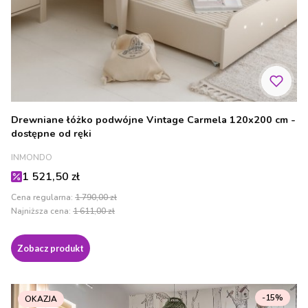
Drewniane łóżko podwójne Vintage Carmela 120x200 cm -
dostępne od ręki
PRODUCENT
INMONDO
Cena promocyjna
1 521,50 zł
Cena regularna:
1 790,00 zł
Najniższa cena:
1 611,00 zł
Zobacz produkt
-15%
OKAZJA