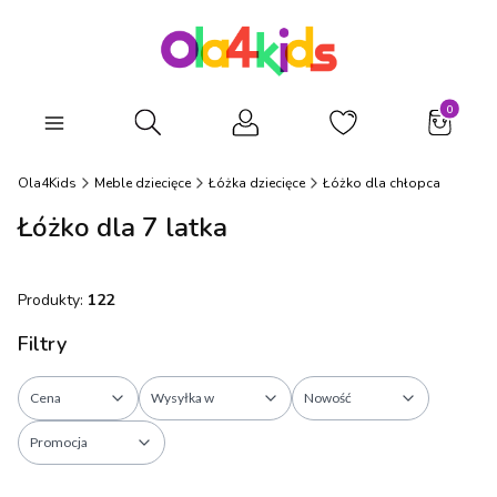
Produkty
Otwórz wyszukiwarkę
Ola4Kids
Meble dziecięce
Łóżka dziecięce
Łóżko dla chłopca
Łóżko dla 7 latka
Produkty:
122
Filtry
Cena
Wysyłka w
Nowość
Promocja
Koniec filtrów