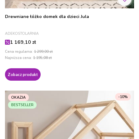
Drewniane łóżko domek dla dzieci Jula
PRODUCENT
ADEKOSTOLARNIA
Cena promocyjna
1 169,10 zł
Cena regularna:
1 299,00 zł
Najniższa cena:
1 195,08 zł
Zobacz produkt
-10%
OKAZJA
BESTSELLER