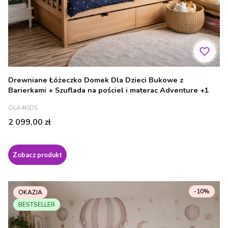
Drewniane Łóżeczko Domek Dla Dzieci Bukowe z
Barierkami + Szuflada na pościel i materac Adventure +1
PRODUCENT
OLA4KIDS
Cena
2 099,00 zł
Zobacz produkt
-10%
OKAZJA
BESTSELLER