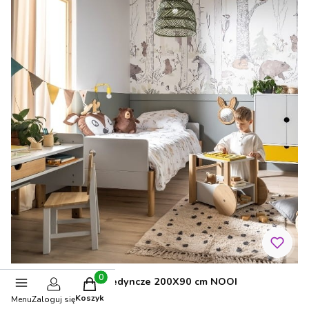
Drewniane łóżko pojedyncze 200X90 cm NOOI
Produkty w koszyku: 0. Zobacz szczegóły
Koszyk
Menu
Zaloguj się