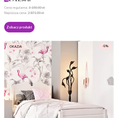
Cena regularna:
3 190,00 zł
Najniższa cena:
2 871,00 zł
Zobacz produkt
-5%
OKAZJA