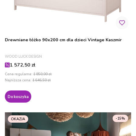
Drewniane łóżko 90x200 cm dla dzieci Vintage Kaszmir
PRODUCENT
WOOD LUCK DESIGN
Cena promocyjna
1 572,50 zł
Cena regularna:
1 850,00 zł
Najniższa cena:
1 646,50 zł
Do koszyka
-15%
OKAZJA