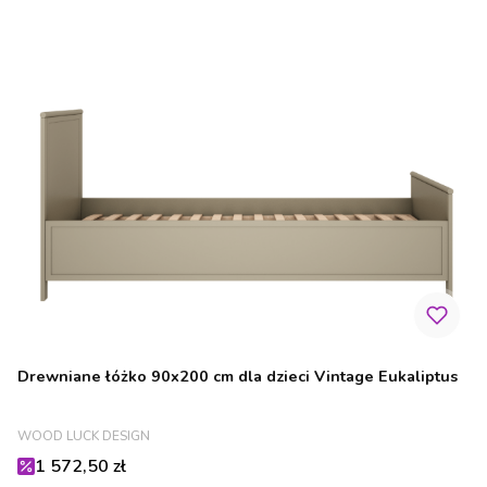
Drewniane łóżko 90x200 cm dla dzieci Vintage Eukaliptus
PRODUCENT
WOOD LUCK DESIGN
Cena promocyjna
1 572,50 zł