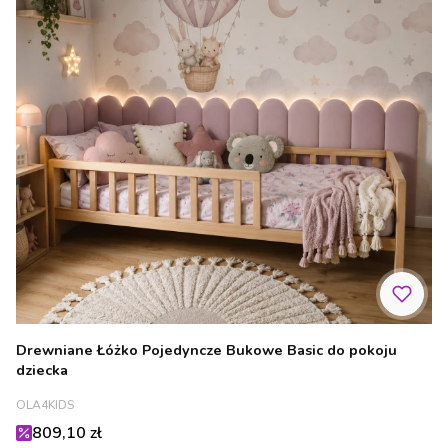
Drewniane Łóżko Pojedyncze Bukowe Basic do pokoju
dziecka
PRODUCENT
OLA4KIDS
Cena promocyjna
809,10 zł