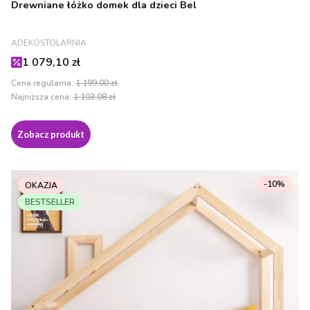
Drewniane łóżko domek dla dzieci Bel
PRODUCENT
ADEKOSTOLARNIA
Cena promocyjna
1 079,10 zł
Cena regularna:
1 199,00 zł
Najniższa cena:
1 103,08 zł
Zobacz produkt
-10%
OKAZJA
BESTSELLER