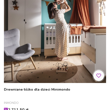
Drewniane łóżko dla dzieci Minimondo
PRODUCENT
INMONDO
Cena promocyjna
2 711,50 zł