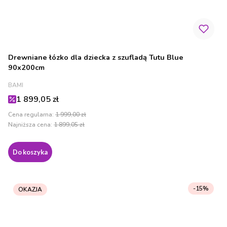
Drewniane łózko dla dziecka z szufladą Tutu Blue
90x200cm
PRODUCENT
BAMI
Cena promocyjna
1 899,05 zł
Cena regularna:
1 999,00 zł
Najniższa cena:
1 899,05 zł
Do koszyka
-15%
OKAZJA