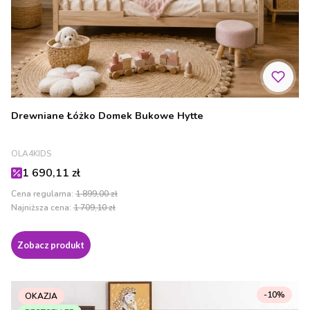
Drewniane Łóżko Domek Bukowe Hytte
PRODUCENT
OLA4KIDS
Cena promocyjna
1 690,11 zł
Cena regularna:
1 899,00 zł
Najniższa cena:
1 709,10 zł
Zobacz produkt
-10%
OKAZJA