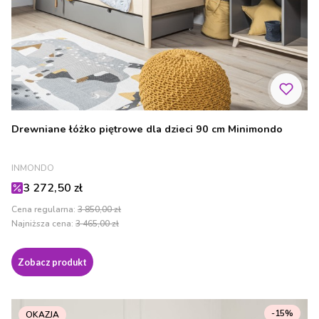
Drewniane łóżko piętrowe dla dzieci 90 cm Minimondo
PRODUCENT
INMONDO
Cena promocyjna
3 272,50 zł
Cena regularna:
3 850,00 zł
Najniższa cena:
3 465,00 zł
Zobacz produkt
-15%
OKAZJA