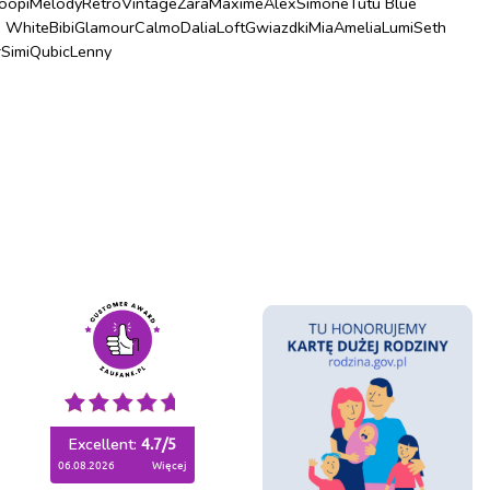
oopi
Melody
Retro
Vintage
Zara
Maxime
Alex
Simone
Tutu Blue
u White
Bibi
Glamour
Calmo
Dalia
Loft
Gwiazdki
Mia
Amelia
Lumi
Seth
r
Simi
Qubic
Lenny
Excellent:
4.7
/
5
06.08.2026
więcej