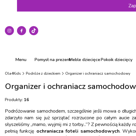
Zap
Menu
Pomysł na prezent
Meble dziecięce
Pokoik dziecięcy
Ola4Kids
Podróże z dzieckiem
Organizer i ochraniacz samochodowy
Organizer i ochraniacz samochodo
Produkty:
16
Podróżowanie samochodem, szczególnie jeśli mowa o długich dy
zdarzyło nam się już sprzątać rozrzucone po całym aucie za
słyszeliśmy „mamo, wyjmij mi z torby...”? Z pewnością każdy rod
pełnią funkcję
ochraniacza foteli samochodowych
. Wykon