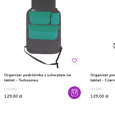
Organizer podróżnika z uchwytem na
Organizer po
tablet - Turkusowy
tablet - Czar
PRODUCENT
PRODUCENT
TULOKO
TULOKO
Cena
Cena
129,00 zł
129,00 zł