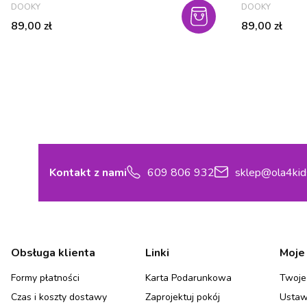
PRODUCENT
PRODUCENT
DOOKY
DOOKY
Cena
Cena
89,00 zł
89,00 zł
Kontakt z nami
609 806 932
sklep@ola4kid
Linki w stopce
Obsługa klienta
Linki
Moje
Formy płatności
Karta Podarunkowa
Twoje
Czas i koszty dostawy
Zaprojektuj pokój
Ustaw