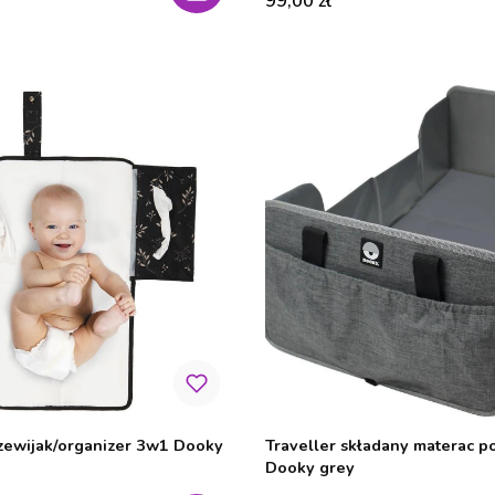
99,00 zł
zewijak/organizer 3w1 Dooky
Traveller składany materac p
Dooky grey