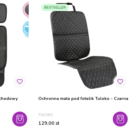
BESTSELLER
ochodowy
Ochronna mata pod fotelik Tuloko - Czarna
PRODUCENT
TULOKO
Cena
129,00 zł