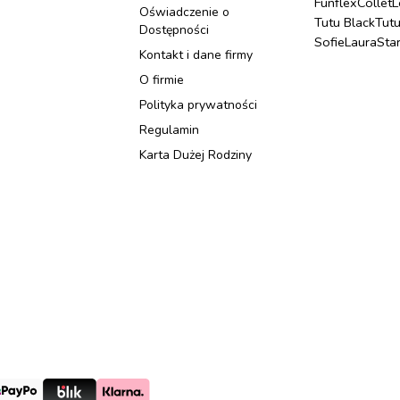
Funflex
Collet
L
Oświadczenie o
Tutu Black
Tut
Dostępności
Sofie
Laura
Sta
Kontakt i dane firmy
O firmie
Polityka prywatności
Regulamin
Karta Dużej Rodziny