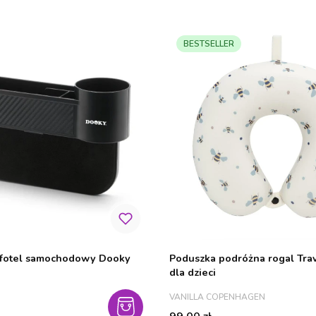
BESTSELLER
 fotel samochodowy Dooky
Poduszka podróżna rogal Tr
dla dzieci
PRODUCENT
VANILLA COPENHAGEN
Cena