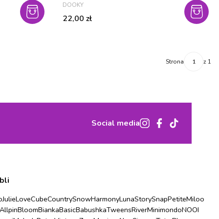
PRODUCENT
DOOKY
Cena
22,00 zł
Strona
z 1
Social media
bli
o
Julie
Love
Cube
Country
Snow
Harmony
Luna
Story
Snap
Petite
Miloo
Allpin
Bloom
Bianka
Basic
Babushka
Tweens
River
Minimondo
NOOI