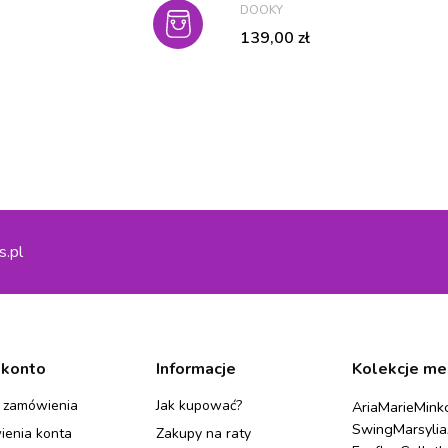
PRODUCENT
DOOKY
Cena
139,00 zł
s.pl
 konto
Informacje
Kolekcje me
 zamówienia
Jak kupować?
Aria
Marie
Mink
Swing
Marsylia
ienia konta
Zakupy na raty