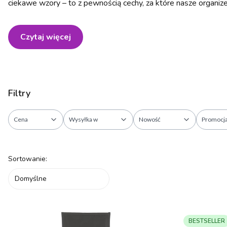
ciekawe wzory – to z pewnością cechy, za które nasze organize
Czytaj więcej
Filtry
Cena
Wysyłka w
Nowość
Promocj
Koniec filtrów
Lista produktów
Sortowanie:
Domyślne
BESTSELLER