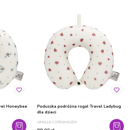
avel Honeybee
Poduszka podróżna rogal Travel Ladybug
dla dzieci
PRODUCENT
VANILLA COPENHAGEN
Cena