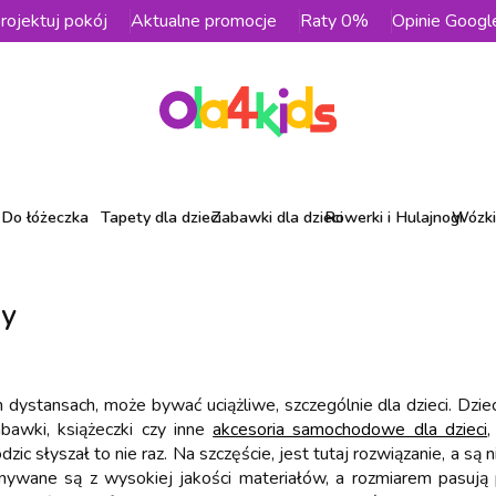
rojektuj pokój
Aktualne promocje
Raty 0%
Opinie Googl
Do łóżeczka
Tapety dla dzieci
Zabawki dla dzieci
Rowerki i Hulajnogi
Wózki 
wy
stansach, może bywać uciążliwe, szczególnie dla dzieci. Dzieci,
bawki, książeczki czy inne
akcesoria samochodowe dla dzieci
,
zic słyszał to nie raz. Na szczęście, jest tutaj rozwiązanie, a są 
ywane są z wysokiej jakości materiałów, a rozmiarem pasują p