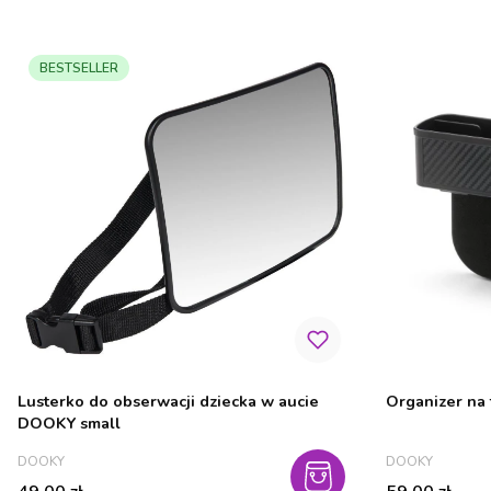
BESTSELLER
Lusterko do obserwacji dziecka w aucie
Organizer na
DOOKY small
PRODUCENT
PRODUCENT
DOOKY
DOOKY
Cena
Cena