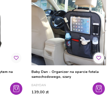
ytem na
Baby Dan - Organizer na oparcie fotela
samochodowego, szary
PRODUCENT
BABYDAN
Cena
139,00 zł