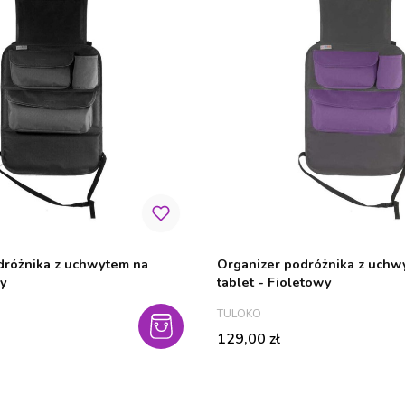
dróżnika z uchwytem na
Organizer podróżnika z uchw
ny
tablet - Fioletowy
PRODUCENT
TULOKO
Cena
129,00 zł