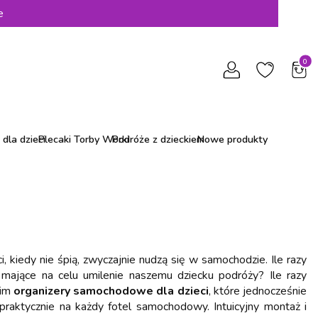
e
Produ
dla dzieci
Plecaki Torby Worki
Podróże z dzieckiem
Nowe produkty
 kiedy nie śpią, zwyczajnie nudzą się w samochodzie. Ile razy
 mające na celu umilenie naszemu dziecku podróży? Ile razy
nim
organizery samochodowe dla dzieci
, które jednocześnie
raktycznie na każdy fotel samochodowy. Intuicyjny montaż i