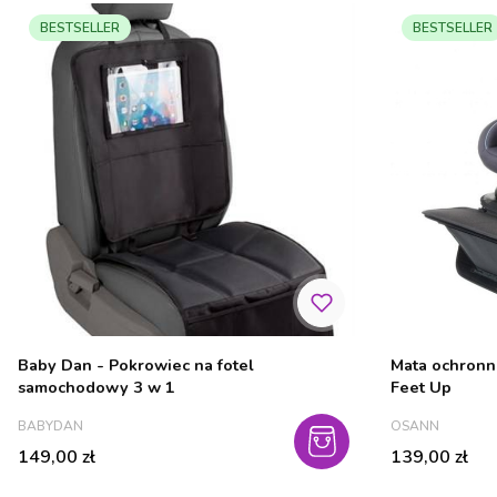
BESTSELLER
BESTSELLER
Baby Dan - Pokrowiec na fotel
Mata ochronn
samochodowy 3 w 1
Feet Up
PRODUCENT
PRODUCENT
BABYDAN
OSANN
Cena
Cena
149,00 zł
139,00 zł