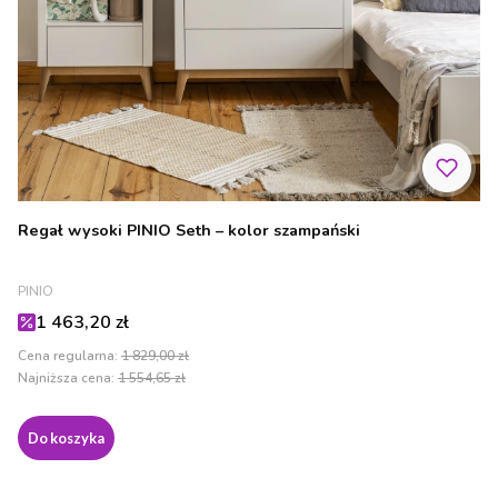
Regał wysoki PINIO Seth – kolor szampański
PRODUCENT
PINIO
Cena promocyjna
1 463,20 zł
Cena regularna:
1 829,00 zł
Najniższa cena:
1 554,65 zł
Do koszyka