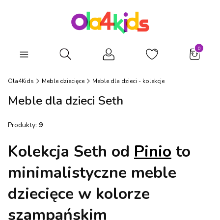
Produkty
Otwórz wyszukiwarkę
Ola4Kids
Meble dziecięce
Meble dla dzieci - kolekcje
Meble dla dzieci Seth
Produkty:
9
Kolekcja Seth od
Pinio
to
minimalistyczne meble
dziecięce w kolorze
szampańskim