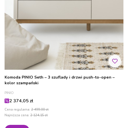
Komoda PINIO Seth – 3 szuflady i drzwi push-to-open –
kolor szampański
PRODUCENT
PINIO
Cena promocyjna
2 374,05 zł
Cena regularna:
2 499,00 zł
Najniższa cena:
2 124,15 zł