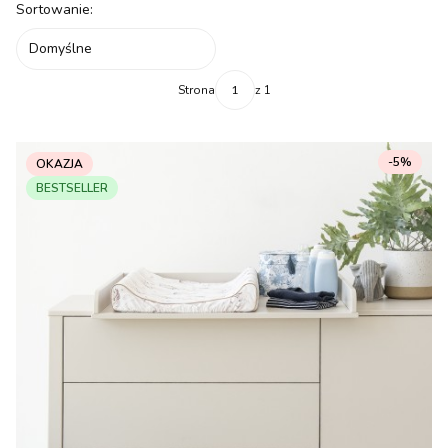
Lista produktów
Sortowanie:
Domyślne
Strona
z 1
-5%
OKAZJA
BESTSELLER