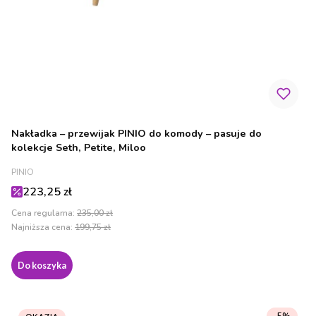
Nakładka – przewijak PINIO do komody – pasuje do
kolekcje Seth, Petite, Miloo
PRODUCENT
PINIO
Cena promocyjna
223,25 zł
Cena regularna:
235,00 zł
Najniższa cena:
199,75 zł
Do koszyka