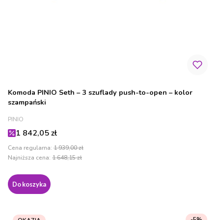
Komoda PINIO Seth – 3 szuflady push-to-open – kolor
szampański
PRODUCENT
PINIO
Cena promocyjna
1 842,05 zł
Cena regularna:
1 939,00 zł
Najniższa cena:
1 648,15 zł
Do koszyka
-5%