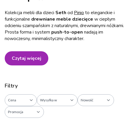
Kolekcja mebli dla dzieci
Seth
od
Pinio
to eleganckie i
funkcjonalne
drewniane meble dziecięce
w ciepłym
odcieniu szampańskim z naturalnymi, drewnianymi nóżkami.
Prosta forma i system
push-to-open
nadają im
nowoczesny, minimalistyczny charakter.
Czytaj więcej
Filtry
Cena
Wysyłka w
Nowość
Promocja
Koniec filtrów