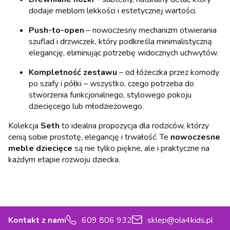
dodaje meblom lekkości i estetycznej wartości.
Push-to-open
– nowoczesny mechanizm otwierania
szuflad i drzwiczek, który podkreśla minimalistyczną
elegancję, eliminując potrzebę widocznych uchwytów.
Kompletność zestawu
– od łóżeczka przez komody
po szafy i półki – wszystko, czego potrzeba do
stworzenia funkcjonalnego, stylowego pokoju
dziecięcego lub młodzieżowego.
Kolekcja
Seth
to idealna propozycja dla rodziców, którzy
cenią sobie prostotę, elegancję i trwałość. Te
nowoczesne
meble dziecięce
są nie tylko piękne, ale i praktyczne na
każdym etapie rozwoju dziecka.
Kontakt z nami
609 806 932
sklep@ola4kids.pl