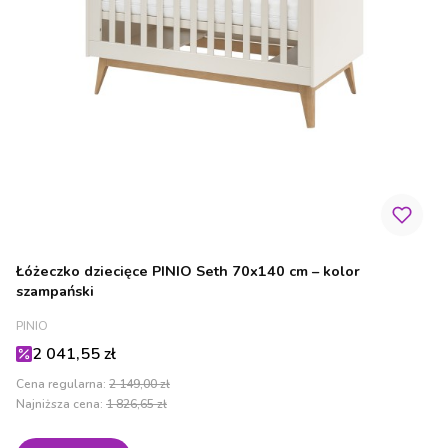
Łóżeczko dziecięce PINIO Seth 70x140 cm – kolor
szampański
PRODUCENT
PINIO
Cena promocyjna
2 041,55 zł
Cena regularna:
2 149,00 zł
Najniższa cena:
1 826,65 zł