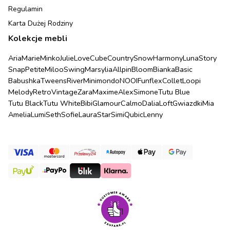
Regulamin
Karta Dużej Rodziny
Kolekcje mebli
Aria
Marie
Minko
Julie
Love
Cube
Country
Snow
Harmony
Luna
Story
Snap
Petite
Miloo
Swing
Marsylia
Allpin
Bloom
Bianka
Basic
Babushka
Tweens
River
Minimondo
NOOI
Funflex
Collet
Loopi
Melody
Retro
Vintage
Zara
Maxime
Alex
Simone
Tutu Blue
Tutu Black
Tutu White
Bibi
Glamour
Calmo
Dalia
Loft
Gwiazdki
Mia
Amelia
Lumi
Seth
Sofie
Laura
Star
Simi
Qubic
Lenny