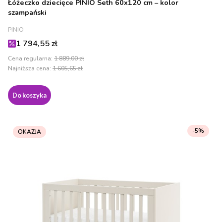
Łóżeczko dziecięce PINIO Seth 60x120 cm – kolor
szampański
PRODUCENT
PINIO
Cena promocyjna
1 794,55 zł
Cena regularna:
1 889,00 zł
Najniższa cena:
1 605,65 zł
Do koszyka
-5%
OKAZJA