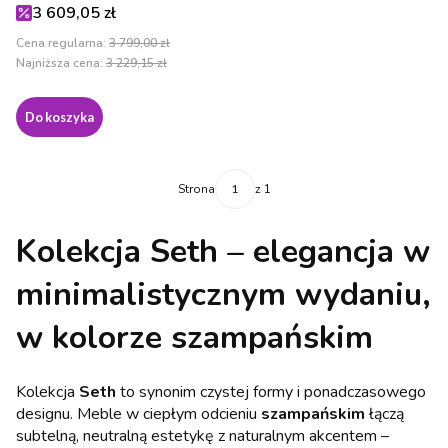
Cena promocyjna
3 609,05 zł
Cena regularna:
3 799,00 zł
Najniższa cena:
3 229,15 zł
Do koszyka
Strona
z 1
Kolekcja
Seth
– elegancja w
minimalistycznym wydaniu,
w kolorze szampańskim
Kolekcja
Seth
to synonim czystej formy i ponadczasowego
designu. Meble w ciepłym odcieniu
szampańskim
łączą
subtelną, neutralną estetykę z naturalnym akcentem –