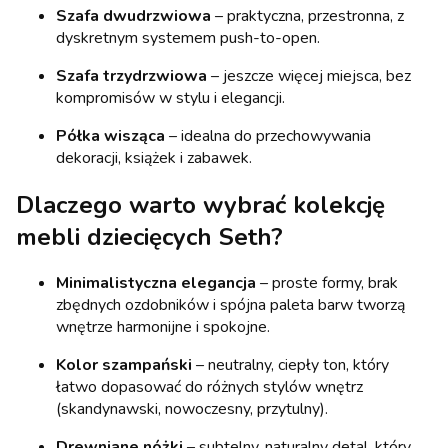
Szafa dwudrzwiowa
– praktyczna, przestronna, z
dyskretnym systemem push-to-open.
Szafa trzydrzwiowa
– jeszcze więcej miejsca, bez
kompromisów w stylu i elegancji.
Półka wisząca
– idealna do przechowywania
dekoracji, książek i zabawek.
Dlaczego warto wybrać kolekcję
mebli dziecięcych Seth?
Minimalistyczna elegancja
– proste formy, brak
zbędnych ozdobników i spójna paleta barw tworzą
wnętrze harmonijne i spokojne.
Kolor szampański
– neutralny, ciepły ton, który
łatwo dopasować do różnych stylów wnętrz
(skandynawski, nowoczesny, przytulny).
Drewniane nóżki
– subtelny, naturalny detal, który