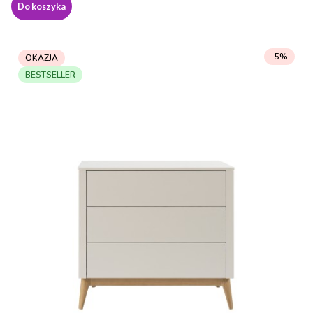
Do koszyka
-5%
OKAZJA
BESTSELLER