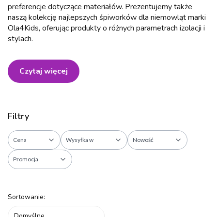
preferencje dotyczące materiałów. Prezentujemy także
naszą kolekcję najlepszych śpiworków dla niemowląt marki
Ola4Kids, oferując produkty o różnych parametrach izolacji i
stylach.
Czytaj więcej
Filtry
Cena
Wysyłka w
Nowość
Promocja
Koniec filtrów
Lista produktów
Sortowanie:
Domyślne