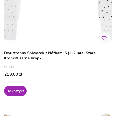
Dwustronny Śpiworek z Nóżkami S (1-2 lata) Szare
Kropki/Czarne Kropki
PRODUCENT
SLEEPEE
Cena
219,00 zł
Do koszyka