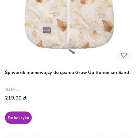
Śpiworek niemowlęcy do spania Grow Up Bohemian Sand
PRODUCENT
SLEEPEE
Cena
219,00 zł
Do koszyka