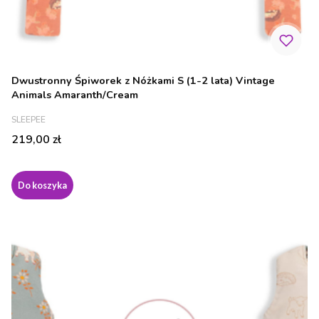
Dwustronny Śpiworek z Nóżkami S (1-2 lata) Vintage
Animals Amaranth/Cream
PRODUCENT
SLEEPEE
Cena
219,00 zł
Do koszyka