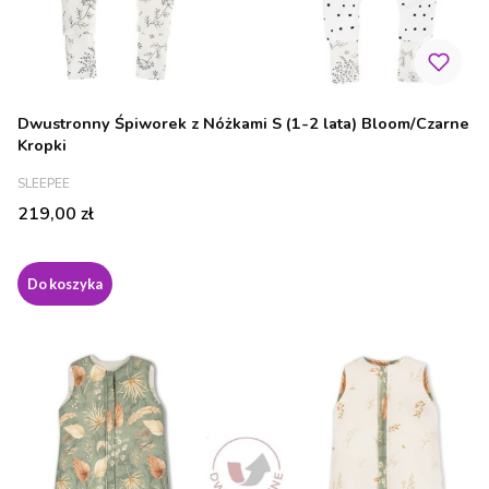
Dwustronny Śpiworek z Nóżkami S (1-2 lata) Bloom/Czarne
Kropki
PRODUCENT
SLEEPEE
Cena
219,00 zł
Do koszyka