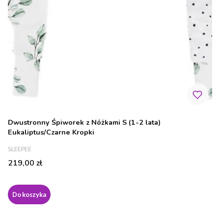
Dwustronny Śpiworek z Nóżkami S (1-2 lata)
Eukaliptus/Czarne Kropki
PRODUCENT
SLEEPEE
Cena
219,00 zł
Do koszyka