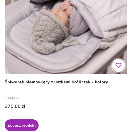
Śpiworek niemowlęcy z uszkami Króliczek - kolory
PRODUCENT
DAMANI
Cena
379,00 zł
Zobacz produkt