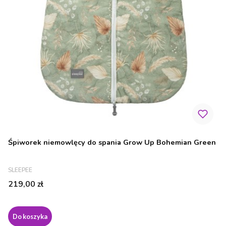
Śpiworek niemowlęcy do spania Grow Up Bohemian Green
PRODUCENT
SLEEPEE
Cena
219,00 zł
Do koszyka