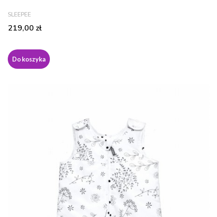
PRODUCENT
SLEEPEE
Cena
219,00 zł
Do koszyka