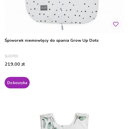
Śpiworek niemowlęcy do spania Grow Up Dots
PRODUCENT
SLEEPEE
Cena
219,00 zł
Do koszyka