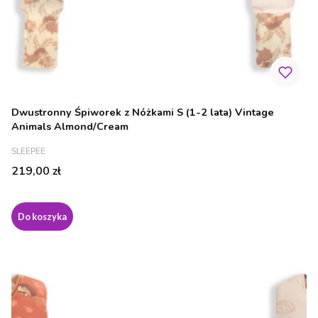
Dwustronny Śpiworek z Nóżkami S (1-2 lata) Vintage
Animals Almond/Cream
PRODUCENT
SLEEPEE
Cena
219,00 zł
Do koszyka