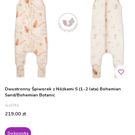
Dwustronny Śpiworek z Nóżkami S (1-2 lata) Bohemian
Sand/Bohemian Botanic
PRODUCENT
SLEEPEE
Cena
219,00 zł
Do koszyka