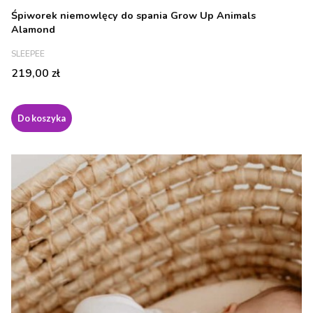
Śpiworek niemowlęcy do spania Grow Up Animals
Alamond
PRODUCENT
SLEEPEE
Cena
219,00 zł
Do koszyka