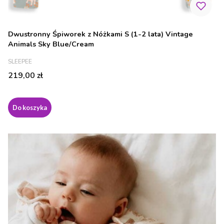
Dwustronny Śpiworek z Nóżkami S (1-2 lata) Vintage
Animals Sky Blue/Cream
PRODUCENT
SLEEPEE
Cena
219,00 zł
Do koszyka