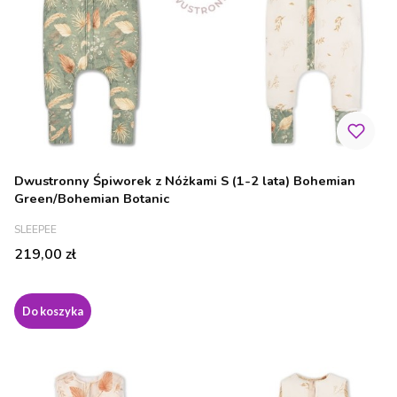
Dwustronny Śpiworek z Nóżkami S (1-2 lata) Bohemian
Green/Bohemian Botanic
PRODUCENT
SLEEPEE
Cena
219,00 zł
Do koszyka