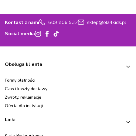
Kontakt z nami
609 806 932
sklep@ola4kids.pl
Social media
Linki w stopce
Obsługa klienta
Formy płatności
Czas i koszty dostawy
Zwroty, reklamacje
Oferta dla instytucji
Linki
Karta Podarunkowa