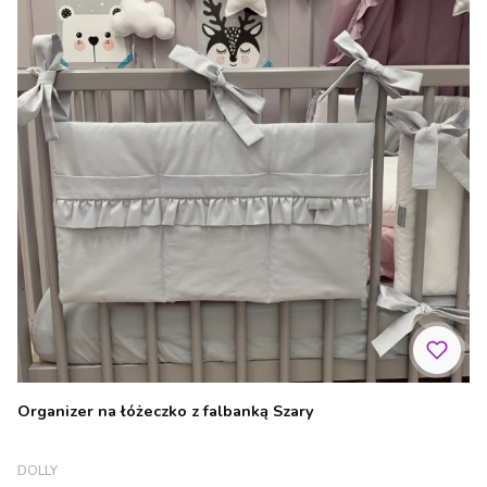
Organizer na łóżeczko z falbanką Szary
PRODUCENT
DOLLY