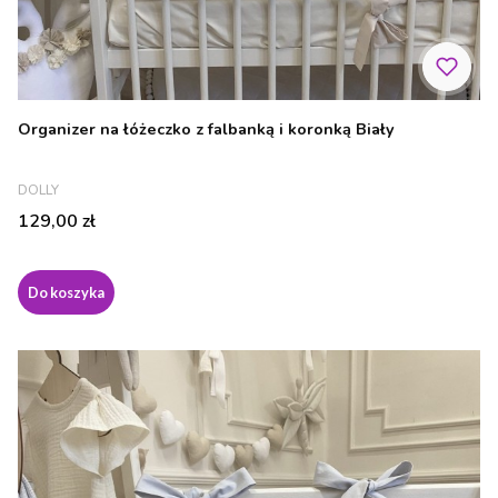
Organizer na łóżeczko z falbanką i koronką Biały
PRODUCENT
DOLLY
Cena
129,00 zł
Do koszyka