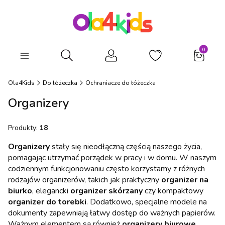
Produkty
Otwórz wyszukiwarkę
Ola4Kids
Do łóżeczka
Ochraniacze do łóżeczka
Organizery
Produkty:
18
Organizery
stały się nieodłączną częścią naszego życia,
pomagając utrzymać porządek w pracy i w domu. W naszym
codziennym funkcjonowaniu często korzystamy z różnych
rodzajów organizerów, takich jak praktyczny
organizer na
biurko
, elegancki
organizer skórzany
czy kompaktowy
organizer do torebki
. Dodatkowo, specjalne modele na
dokumenty zapewniają łatwy dostęp do ważnych papierów.
Ważnym elementem są również
organizery biurowe
,