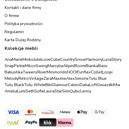
Kontakt i dane firmy
O firmie
Polityka prywatności
Regulamin
Karta Dużej Rodziny
Kolekcje mebli
Aria
Marie
Minko
Julie
Love
Cube
Country
Snow
Harmony
Luna
Story
Snap
Petite
Miloo
Swing
Marsylia
Allpin
Bloom
Bianka
Basic
Babushka
Tweens
River
Minimondo
NOOI
Funflex
Collet
Loopi
Melody
Retro
Vintage
Zara
Maxime
Alex
Simone
Tutu Blue
Tutu Black
Tutu White
Bibi
Glamour
Calmo
Dalia
Loft
Gwiazdki
Mia
Amelia
Lumi
Seth
Sofie
Laura
Star
Simi
Qubic
Lenny