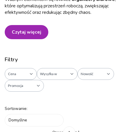
które optymalizują przestrzeń roboczą, zwiększając
efektywność oraz redukując zbędny chaos.
Czytaj więcej
Filtry
Cena
Wysyłka w
Nowość
Promocja
Koniec filtrów
Lista produktów
Sortowanie:
Domyślne