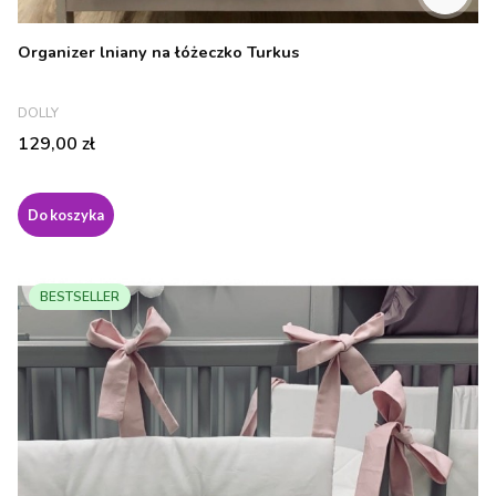
Organizer lniany na łóżeczko Turkus
PRODUCENT
DOLLY
Cena
129,00 zł
Do koszyka
BESTSELLER