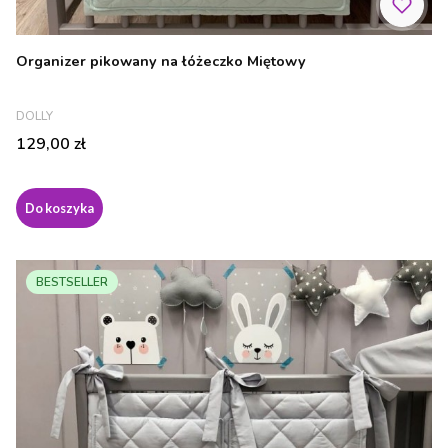
Organizer pikowany na łóżeczko Miętowy
PRODUCENT
DOLLY
Cena
129,00 zł
Do koszyka
BESTSELLER