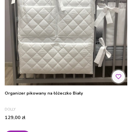
Organizer pikowany na łóżeczko Biały
PRODUCENT
DOLLY
Cena
129,00 zł