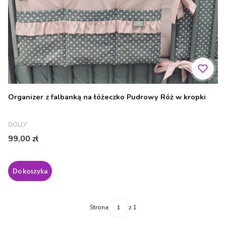
Organizer z falbanką na łóżeczko Pudrowy Róż w kropki
PRODUCENT
DOLLY
Cena
99,00 zł
Do koszyka
Strona
z 1