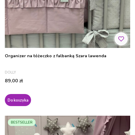
Organizer na łóżeczko z falbanką Szara lawenda
PRODUCENT
DOLLY
Cena
89,00 zł
Do koszyka
BESTSELLER