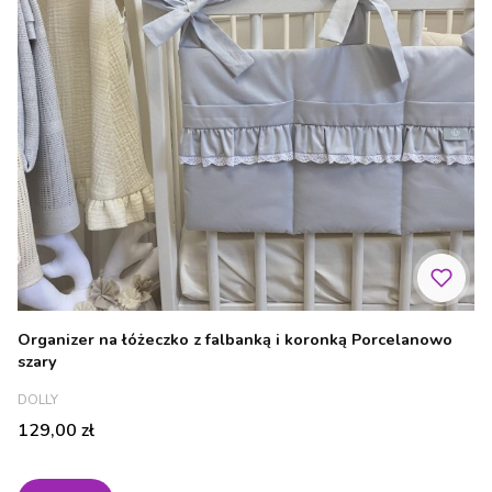
Organizer na łóżeczko z falbanką i koronką Porcelanowo
szary
PRODUCENT
DOLLY
Cena
129,00 zł