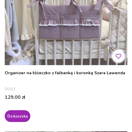
Organizer na łóżeczko z falbanką i koronką Szara Lawenda
PRODUCENT
DOLLY
Cena
129,00 zł
Do koszyka