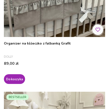
Organizer na łóżeczko z falbanką Grafit
PRODUCENT
DOLLY
Cena
89,00 zł
Do koszyka
BESTSELLER