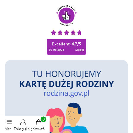
Excellent:
4.7
/
5
08.08.2026
więcej
Produkty w koszyku: 0. Zobacz szczegóły
Koszyk
Menu
Zaloguj się