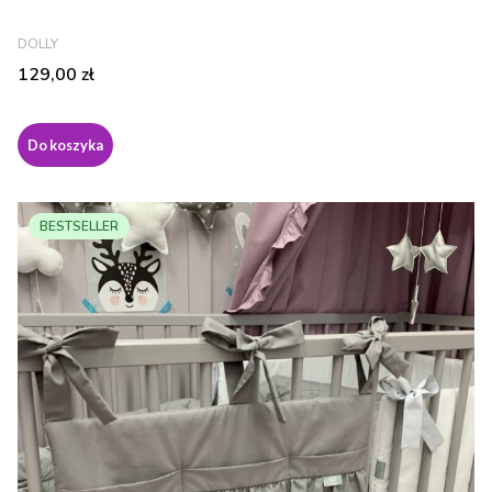
PRODUCENT
DOLLY
Cena
129,00 zł
Do koszyka
BESTSELLER