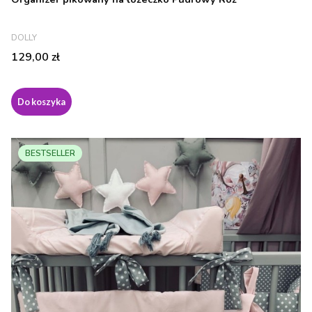
PRODUCENT
DOLLY
Cena
129,00 zł
Do koszyka
BESTSELLER