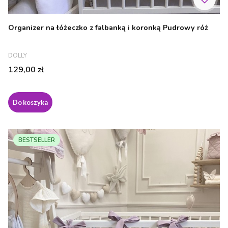
Organizer na łóżeczko z falbanką i koronką Pudrowy róż
PRODUCENT
DOLLY
Cena
129,00 zł
Do koszyka
BESTSELLER