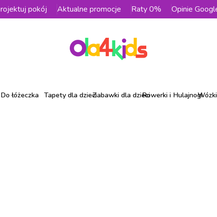
rojektuj pokój
Aktualne promocje
Raty 0%
Opinie Googl
Do łóżeczka
Tapety dla dzieci
Zabawki dla dzieci
Rowerki i Hulajnogi
Wózki 