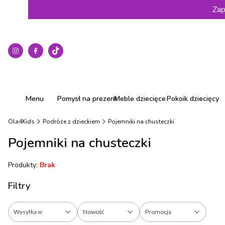
Zap
Menu
Pomysł na prezent
Meble dziecięce
Pokoik dziecięcy
Ola4Kids
Podróże z dzieckiem
Pojemniki na chusteczki
Pojemniki na chusteczki
Produkty:
Brak
Filtry
Wysyłka w
Nowość
Promocja