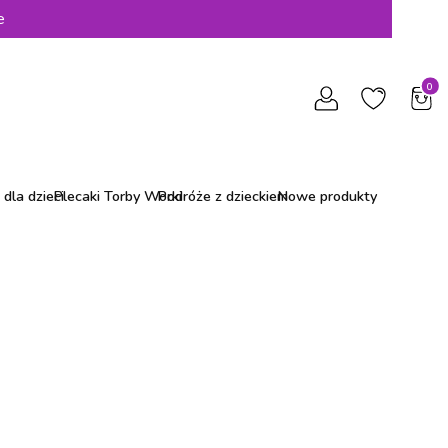
e
Produ
dla dzieci
Plecaki Torby Worki
Podróże z dzieckiem
Nowe produkty