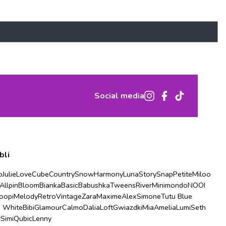
Social media
bli
o
Julie
Love
Cube
Country
Snow
Harmony
Luna
Story
Snap
Petite
Miloo
Allpin
Bloom
Bianka
Basic
Babushka
Tweens
River
Minimondo
NOOI
oopi
Melody
Retro
Vintage
Zara
Maxime
Alex
Simone
Tutu Blue
u White
Bibi
Glamour
Calmo
Dalia
Loft
Gwiazdki
Mia
Amelia
Lumi
Seth
r
Simi
Qubic
Lenny