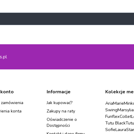
s.pl
 konto
Informacje
Kolekcje me
 zamówienia
Jak kupować?
Aria
Marie
Mink
Swing
Marsylia
ienia konta
Zakupy na raty
Funflex
Collet
L
Oświadczenie o
Tutu Black
Tut
Dostępności
Sofie
Laura
Sta
Kontakt i dane firmy