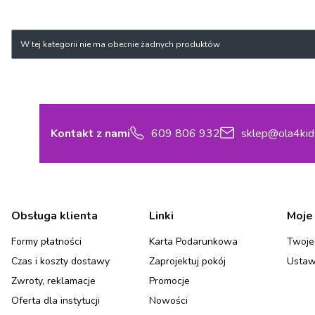
Koniec filtrów
Lista produktów
W tej kategorii nie ma obecnie żadnych produktów
Kontakt z nami
609 806 932
sklep@ola4kid
Linki w stopce
Obsługa klienta
Linki
Moje
Formy płatności
Karta Podarunkowa
Twoje
Czas i koszty dostawy
Zaprojektuj pokój
Ustaw
Zwroty, reklamacje
Promocje
Oferta dla instytucji
Nowości