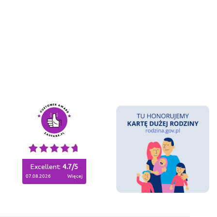
Excellent:
4.7
/
5
07.08.2026
więcej