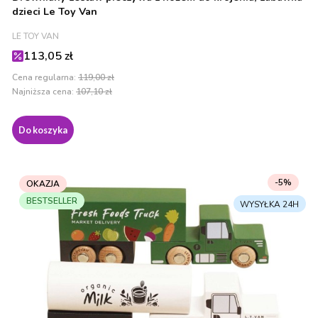
dzieci Le Toy Van
PRODUCENT
LE TOY VAN
Cena promocyjna
113,05 zł
Cena regularna:
119,00 zł
Najniższa cena:
107,10 zł
Do koszyka
-5%
OKAZJA
BESTSELLER