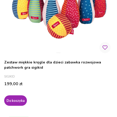
Zestaw miękkie kręgle dla dzieci zabawka rozwojowa
patchwork gra sigikid
PRODUCENT
SIGIKID
Cena
199,00 zł
Do koszyka