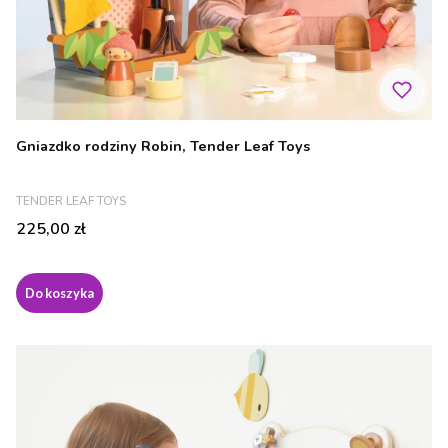
Gniazdko rodziny Robin, Tender Leaf Toys
PRODUCENT
TENDER LEAF TOYS
Cena
225,00 zł
Do koszyka