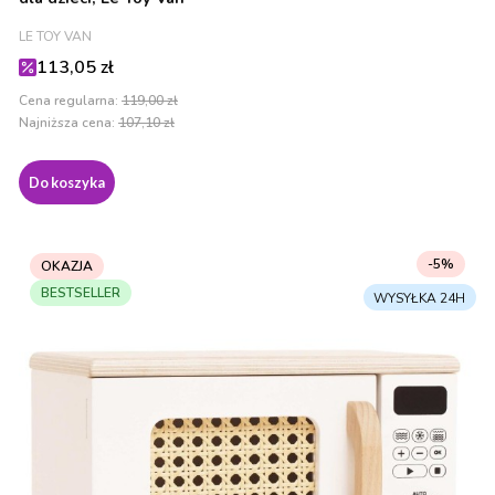
PRODUCENT
LE TOY VAN
Cena promocyjna
113,05 zł
Cena regularna:
119,00 zł
Najniższa cena:
107,10 zł
Do koszyka
-5%
OKAZJA
BESTSELLER