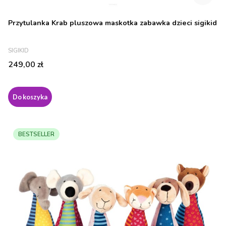
Przytulanka Krab pluszowa maskotka zabawka dzieci sigikid
PRODUCENT
SIGIKID
Cena
249,00 zł
Do koszyka
BESTSELLER