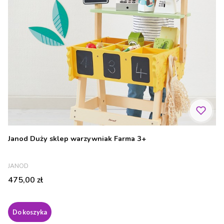
Janod Duży sklep warzywniak Farma 3+
PRODUCENT
JANOD
Cena
475,00 zł
Do koszyka