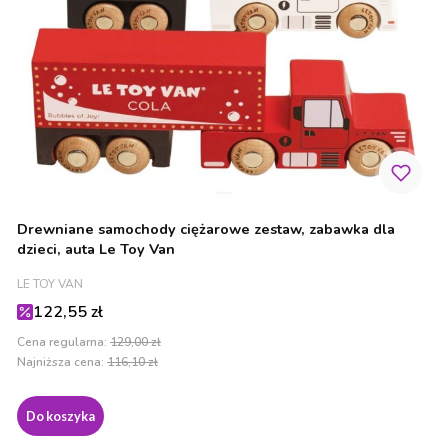
Drewniane samochody ciężarowe zestaw, zabawka dla
dzieci, auta Le Toy Van
PRODUCENT
LE TOY VAN
Cena promocyjna
122,55 zł
Cena regularna:
129,00 zł
Najniższa cena:
116,10 zł
Do koszyka