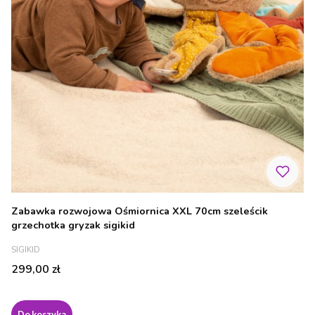
Zabawka rozwojowa Ośmiornica XXL 70cm szeleścik
grzechotka gryzak sigikid
PRODUCENT
SIGIKID
Cena
299,00 zł
Do koszyka