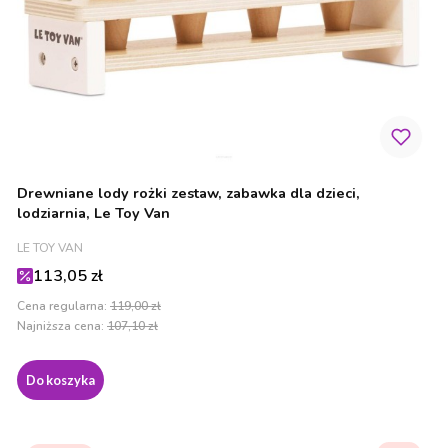
Drewniane lody rożki zestaw, zabawka dla dzieci,
lodziarnia, Le Toy Van
PRODUCENT
LE TOY VAN
Cena promocyjna
113,05 zł
Cena regularna:
119,00 zł
Najniższa cena:
107,10 zł
Do koszyka