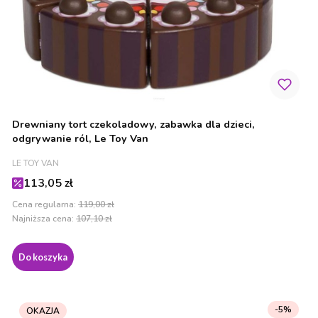
Drewniany tort czekoladowy, zabawka dla dzieci,
odgrywanie ról, Le Toy Van
PRODUCENT
LE TOY VAN
Cena promocyjna
113,05 zł
Cena regularna:
119,00 zł
Najniższa cena:
107,10 zł
Do koszyka
-5%
OKAZJA