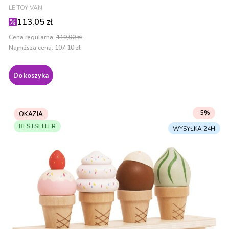
PRODUCENT
LE TOY VAN
Cena promocyjna
113,05 zł
Cena regularna:
119,00 zł
Najniższa cena:
107,10 zł
Do koszyka
-5%
OKAZJA
BESTSELLER