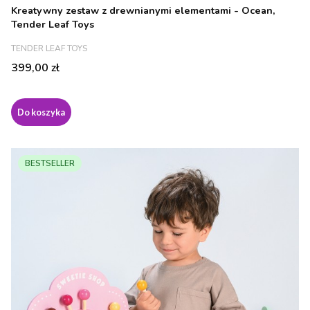
Kreatywny zestaw z drewnianymi elementami - Ocean,
Tender Leaf Toys
PRODUCENT
TENDER LEAF TOYS
Cena
399,00 zł
Do koszyka
BESTSELLER