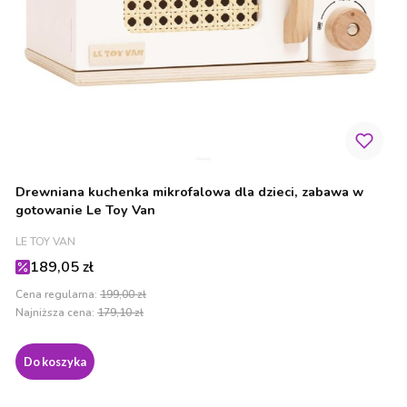
Drewniana kuchenka mikrofalowa dla dzieci, zabawa w
gotowanie Le Toy Van
PRODUCENT
LE TOY VAN
Cena promocyjna
189,05 zł
Cena regularna:
199,00 zł
Najniższa cena:
179,10 zł
Do koszyka