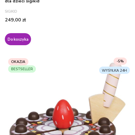
dla dzieci sigikid
PRODUCENT
SIGIKID
Cena
249,00 zł
Do koszyka
-5%
OKAZJA
BESTSELLER