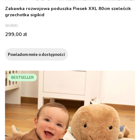
Zabawka rozwojowa poduszka Piesek XXL 80cm szeleścik
grzechotka sigikid
PRODUCENT
SIGIKID
Cena
299,00 zł
Powiadom mnie o dostępności
BESTSELLER