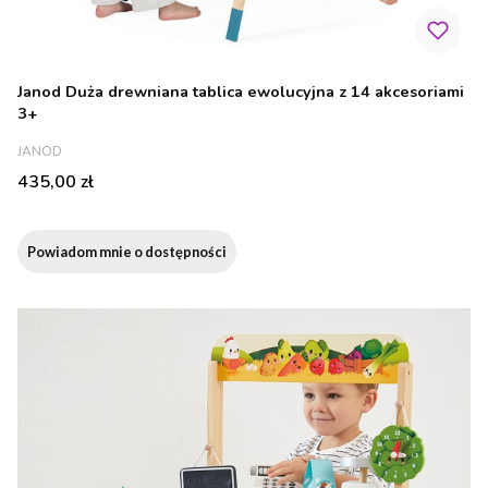
Janod Duża drewniana tablica ewolucyjna z 14 akcesoriami
3+
PRODUCENT
JANOD
Cena
435,00 zł
Powiadom mnie o dostępności