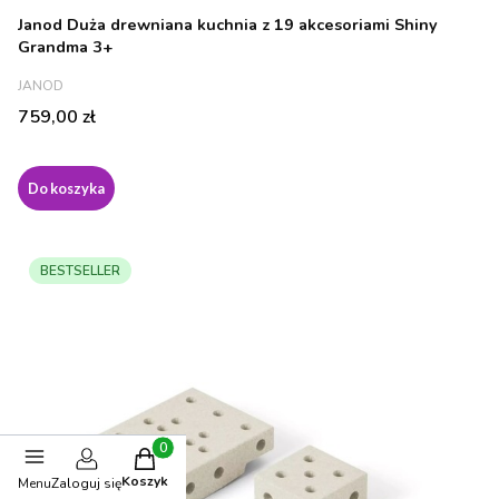
Janod Duża drewniana kuchnia z 19 akcesoriami Shiny
Grandma 3+
PRODUCENT
JANOD
Cena
759,00 zł
Do koszyka
BESTSELLER
Produkty w koszyku: 0. Zobacz szczegóły
Koszyk
Menu
Zaloguj się