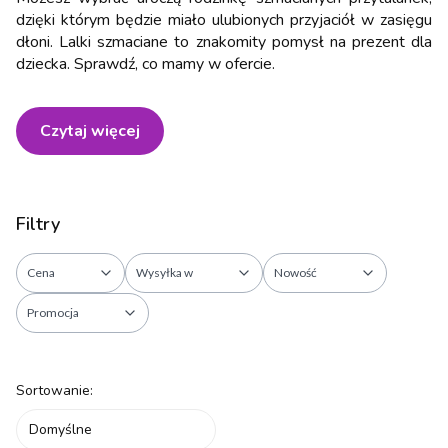
dzięki którym będzie miało ulubionych przyjaciół w zasięgu
dłoni. Lalki szmaciane to znakomity pomysł na prezent dla
dziecka. Sprawdź, co mamy w ofercie.
Czytaj więcej
Filtry
Cena
Wysyłka w
Nowość
Promocja
Koniec filtrów
Lista produktów
Sortowanie:
Domyślne