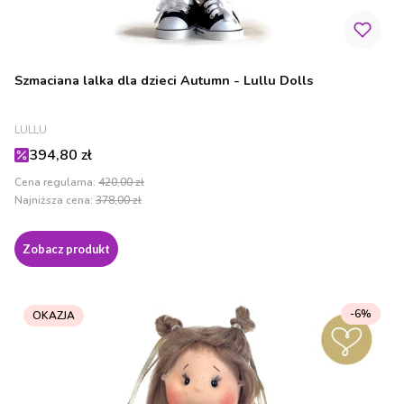
Szmaciana lalka dla dzieci Autumn - Lullu Dolls
PRODUCENT
LULLU
Cena promocyjna
394,80 zł
Cena regularna:
420,00 zł
Najniższa cena:
378,00 zł
Zobacz produkt
-6%
OKAZJA