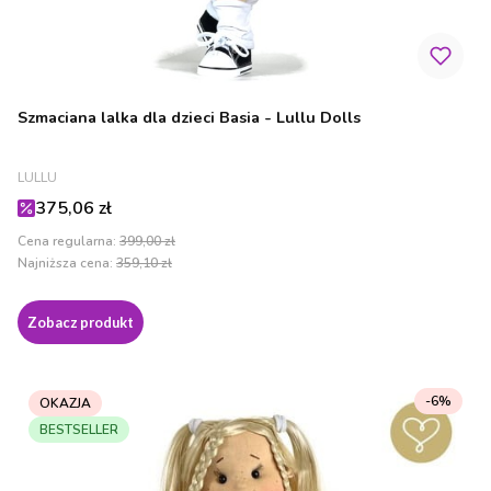
Szmaciana lalka dla dzieci Basia - Lullu Dolls
PRODUCENT
LULLU
Cena promocyjna
375,06 zł
Cena regularna:
399,00 zł
Najniższa cena:
359,10 zł
Zobacz produkt
-6%
OKAZJA
BESTSELLER