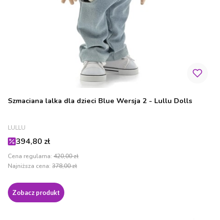
Szmaciana lalka dla dzieci Blue Wersja 2 - Lullu Dolls
PRODUCENT
LULLU
Cena promocyjna
394,80 zł
Cena regularna:
420,00 zł
Najniższa cena:
378,00 zł
Zobacz produkt