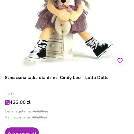
Szmaciana lalka dla dzieci Cindy Lou - Lullu Dolls
PRODUCENT
LULLU
Cena promocyjna
423,00 zł
Cena regularna:
450,00 zł
Najniższa cena:
405,00 zł
Zobacz produkt