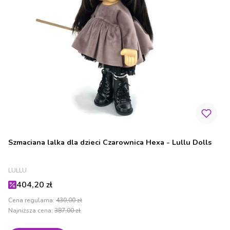
Szmaciana lalka dla dzieci Czarownica Hexa - Lullu Dolls
PRODUCENT
LULLU
Cena promocyjna
404,20 zł
Cena regularna:
430,00 zł
Najniższa cena:
387,00 zł