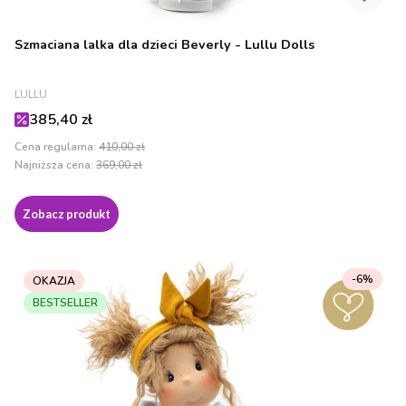
Szmaciana lalka dla dzieci Beverly - Lullu Dolls
PRODUCENT
LULLU
Cena promocyjna
385,40 zł
Cena regularna:
410,00 zł
Najniższa cena:
369,00 zł
Zobacz produkt
-6%
OKAZJA
BESTSELLER