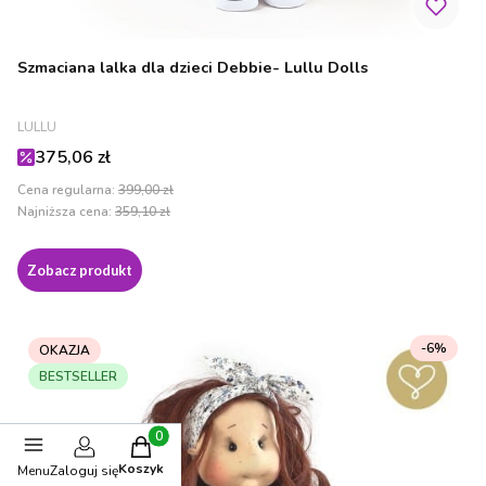
Szmaciana lalka dla dzieci Debbie- Lullu Dolls
PRODUCENT
LULLU
Cena promocyjna
375,06 zł
Cena regularna:
399,00 zł
Najniższa cena:
359,10 zł
Zobacz produkt
-6%
OKAZJA
BESTSELLER
Produkty w koszyku: 0. Zobacz szczegóły
Koszyk
Menu
Zaloguj się