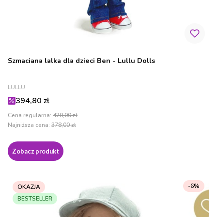
Szmaciana lalka dla dzieci Ben - Lullu Dolls
PRODUCENT
LULLU
Cena promocyjna
394,80 zł
Cena regularna:
420,00 zł
Najniższa cena:
378,00 zł
Zobacz produkt
-6%
OKAZJA
BESTSELLER