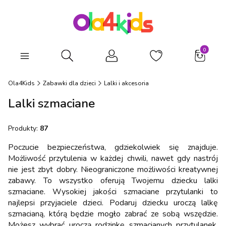
Produkty
Otwórz wyszukiwarkę
Ola4Kids
Zabawki dla dzieci
Lalki i akcesoria
Lalki szmaciane
Produkty:
87
Poczucie bezpieczeństwa, gdziekolwiek się znajduje.
Możliwość przytulenia w każdej chwili, nawet gdy nastrój
nie jest zbyt dobry. Nieograniczone możliwości kreatywnej
zabawy. To wszystko oferują Twojemu dziecku lalki
szmaciane. Wysokiej jakości szmaciane przytulanki to
najlepsi przyjaciele dzieci. Podaruj dziecku uroczą lalkę
szmacianą, którą będzie mogło zabrać ze sobą wszędzie.
Możesz wybrać uroczą rodzinkę szmacianych przytulanek,