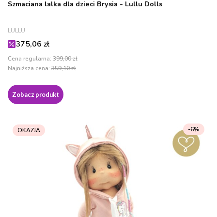
Szmaciana lalka dla dzieci Brysia - Lullu Dolls
PRODUCENT
LULLU
Cena promocyjna
375,06 zł
Cena regularna:
399,00 zł
Najniższa cena:
359,10 zł
Zobacz produkt
-6%
OKAZJA