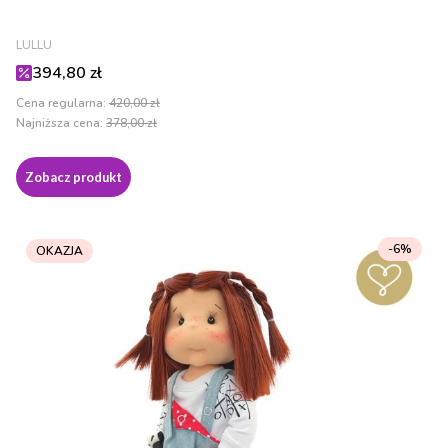
PRODUCENT
LULLU
Cena promocyjna
394,80 zł
Cena regularna:
420,00 zł
Najniższa cena:
378,00 zł
Zobacz produkt
-6%
OKAZJA