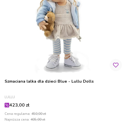
Szmaciana lalka dla dzieci Blue - Lullu Dolls
PRODUCENT
LULLU
Cena promocyjna
423,00 zł
Cena regularna:
450,00 zł
Najniższa cena:
405,00 zł