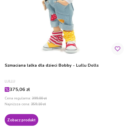
Szmaciana lalka dla dzieci Bobby - Lullu Dolls
PRODUCENT
LULLU
Cena promocyjna
375,06 zł
Cena regularna:
399,00 zł
Najniższa cena:
359,10 zł
Zobacz produkt