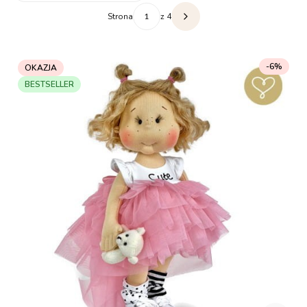
Strona
z 4
Następne produkty
-6%
OKAZJA
BESTSELLER