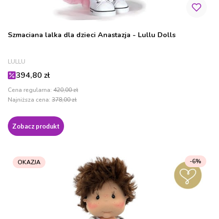
Szmaciana lalka dla dzieci Anastazja - Lullu Dolls
PRODUCENT
LULLU
Cena promocyjna
394,80 zł
Cena regularna:
420,00 zł
Najniższa cena:
378,00 zł
Zobacz produkt
-6%
OKAZJA