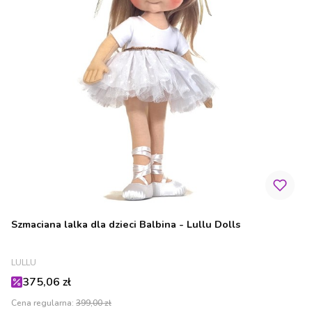
Szmaciana lalka dla dzieci Balbina - Lullu Dolls
PRODUCENT
LULLU
Cena promocyjna
375,06 zł
Cena regularna:
399,00 zł