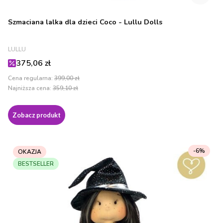
Szmaciana lalka dla dzieci Coco - Lullu Dolls
PRODUCENT
LULLU
Cena promocyjna
375,06 zł
Cena regularna:
399,00 zł
Najniższa cena:
359,10 zł
Zobacz produkt
-6%
OKAZJA
BESTSELLER