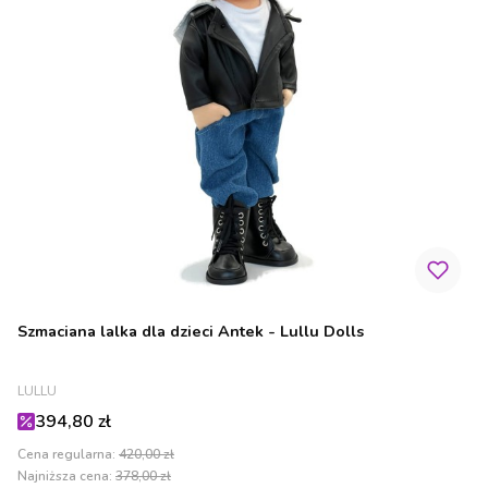
Szmaciana lalka dla dzieci Antek - Lullu Dolls
PRODUCENT
LULLU
Cena promocyjna
394,80 zł
Cena regularna:
420,00 zł
Najniższa cena:
378,00 zł