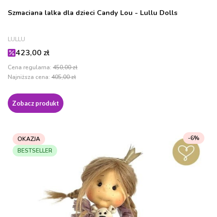
Szmaciana lalka dla dzieci Candy Lou - Lullu Dolls
PRODUCENT
LULLU
Cena promocyjna
423,00 zł
Cena regularna:
450,00 zł
Najniższa cena:
405,00 zł
Zobacz produkt
-6%
OKAZJA
BESTSELLER