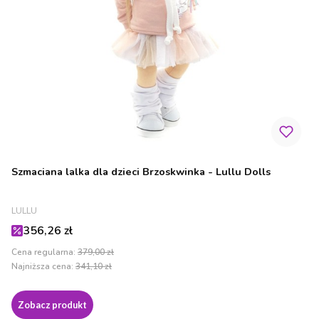
Szmaciana lalka dla dzieci Brzoskwinka - Lullu Dolls
PRODUCENT
LULLU
Cena promocyjna
356,26 zł
Cena regularna:
379,00 zł
Najniższa cena:
341,10 zł
Zobacz produkt