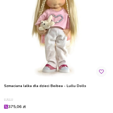
Szmaciana lalka dla dzieci Beibea - Lullu Dolls
PRODUCENT
LULLU
Cena promocyjna
375,06 zł