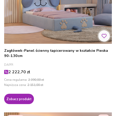
Zagłówek-Panel ścienny tapicerowany w kształcie Pieska
90-130cm
PRODUCENT
DAPPI
Cena promocyjna
2 222,70 zł
Cena regularna:
2 390,00 zł
Najniższa cena:
2 151,00 zł
Zobacz produkt