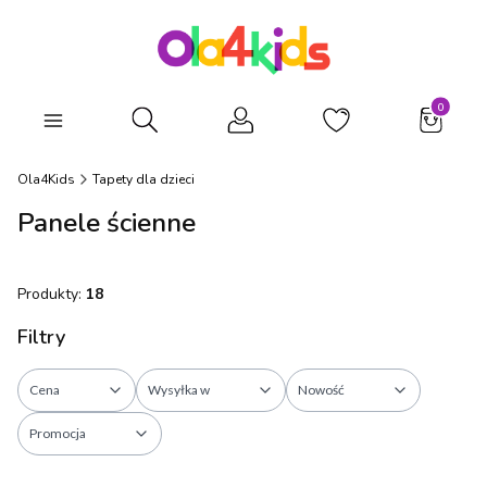
Produkty
Otwórz wyszukiwarkę
Ola4Kids
Tapety dla dzieci
Panele ścienne
Produkty:
18
Filtry
Cena
Wysyłka w
Nowość
Promocja
Koniec filtrów