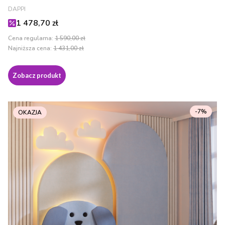
PRODUCENT
DAPPI
Cena promocyjna
1 478,70 zł
Cena regularna:
1 590,00 zł
Najniższa cena:
1 431,00 zł
Zobacz produkt
-7%
OKAZJA