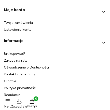
Moje konto
Twoje zamówienia
Ustawienia konta
Informacje
Jak kupować?
Zakupy na raty
Oświadczenie o Dostępności
Kontakt i dane firmy
O firmie
Polityka prywatności
Regulamin
Produkty w koszyku: 0. Zobacz szczegóły
Karta Dużej Rodziny
Koszyk
Menu
Zaloguj się
Kolekcje mebli