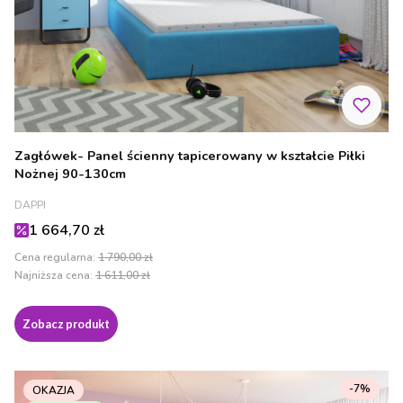
Zagłówek- Panel ścienny tapicerowany w kształcie Piłki
Nożnej 90-130cm
PRODUCENT
DAPPI
Cena promocyjna
1 664,70 zł
Cena regularna:
1 790,00 zł
Najniższa cena:
1 611,00 zł
Zobacz produkt
-7%
OKAZJA