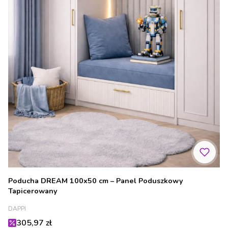
Poducha DREAM 100x50 cm – Panel Poduszkowy
Tapicerowany
PRODUCENT
DAPPI
Cena promocyjna
305,97 zł