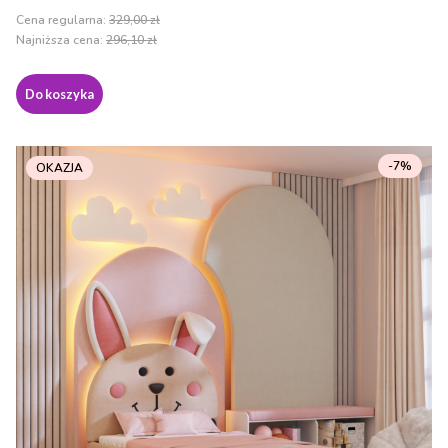
Cena regularna:
329,00 zł
Najniższa cena:
296,10 zł
Do koszyka
-7%
OKAZJA