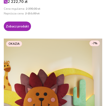
Cena promocyjna
2 222,70 zł
Cena regularna:
2 390,00 zł
Najniższa cena:
2 151,00 zł
Zobacz produkt
-7%
OKAZJA