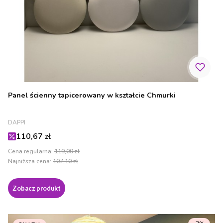
Panel ścienny tapicerowany w kształcie Chmurki
PRODUCENT
DAPPI
Cena promocyjna
110,67 zł
Cena regularna:
119,00 zł
Najniższa cena:
107,10 zł
Zobacz produkt