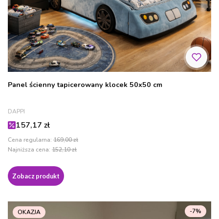
Panel ścienny tapicerowany klocek 50x50 cm
PRODUCENT
DAPPI
Cena promocyjna
157,17 zł
Cena regularna:
169,00 zł
Najniższa cena:
152,10 zł
Zobacz produkt
-7%
OKAZJA