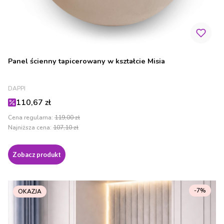
Panel ścienny tapicerowany w kształcie Misia
PRODUCENT
DAPPI
Cena promocyjna
110,67 zł
Cena regularna:
119,00 zł
Najniższa cena:
107,10 zł
Zobacz produkt
-7%
OKAZJA