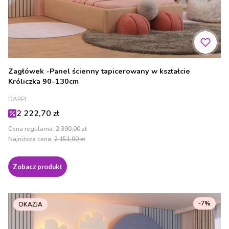
Zagłówek -Panel ścienny tapicerowany w kształcie
Króliczka 90-130cm
PRODUCENT
DAPPI
Cena promocyjna
2 222,70 zł
Cena regularna:
2 390,00 zł
Najniższa cena:
2 151,00 zł
Zobacz produkt
-7%
OKAZJA