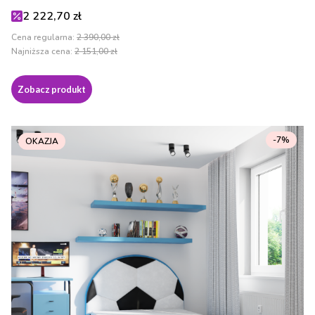
Cena promocyjna
2 222,70 zł
Cena regularna:
2 390,00 zł
Najniższa cena:
2 151,00 zł
Zobacz produkt
-7%
OKAZJA