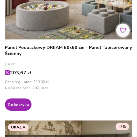
Panel Poduszkowy DREAM 50x50 cm – Panel Tapicerowany
Ścienny
PRODUCENT
DAPPI
Cena promocyjna
203,67 zł
Cena regularna:
219,00 zł
Najniższa cena:
197,10 zł
Do koszyka
-7%
OKAZJA