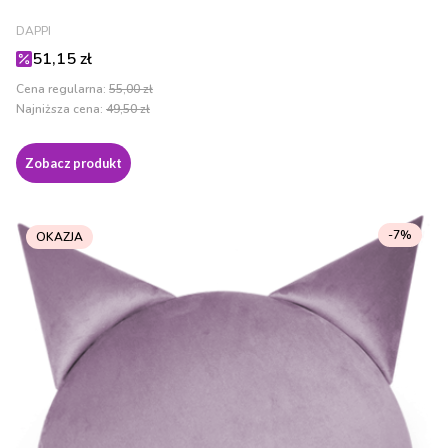
PRODUCENT
DAPPI
Cena promocyjna
51,15 zł
Cena regularna:
55,00 zł
Najniższa cena:
49,50 zł
Zobacz produkt
-7%
OKAZJA