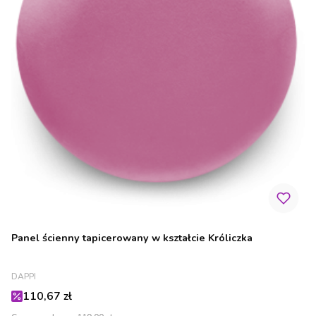
Panel ścienny tapicerowany w kształcie Króliczka
PRODUCENT
DAPPI
Cena promocyjna
110,67 zł