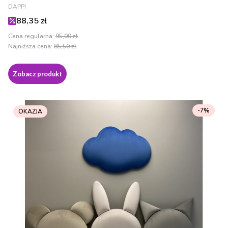
PRODUCENT
DAPPI
Cena promocyjna
88,35 zł
Cena regularna:
95,00 zł
Najniższa cena:
85,50 zł
Zobacz produkt
-7%
OKAZJA