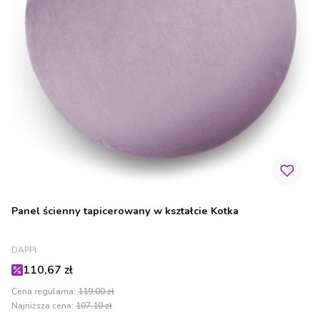
Panel ścienny tapicerowany w kształcie Kotka
PRODUCENT
DAPPI
Cena promocyjna
110,67 zł
Cena regularna:
119,00 zł
Najniższa cena:
107,10 zł