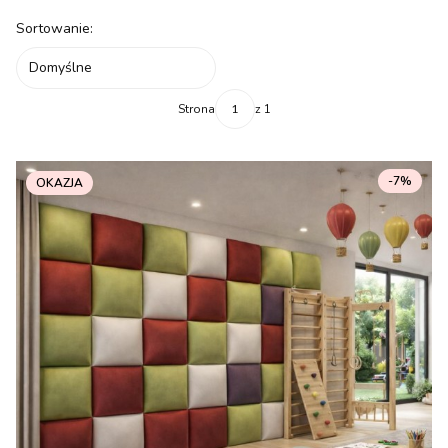
Lista produktów
Sortowanie:
Domyślne
Strona
z 1
-7%
OKAZJA