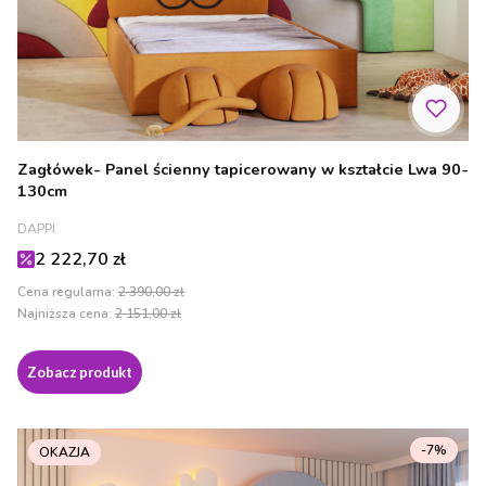
Zagłówek- Panel ścienny tapicerowany w kształcie Lwa 90-
130cm
PRODUCENT
DAPPI
Cena promocyjna
2 222,70 zł
Cena regularna:
2 390,00 zł
Najniższa cena:
2 151,00 zł
Zobacz produkt
-7%
OKAZJA