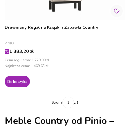
Drewniany Regał na Książki i Zabawki Country
PRODUCENT
PINIO
Cena promocyjna
1 383,20 zł
Cena regularna:
1 729,00 zł
Najniższa cena:
1 469,65 zł
Do koszyka
Strona
z 1
Meble Country od Pinio –