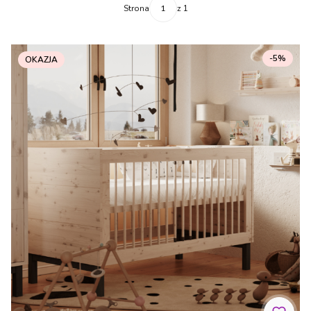
Strona
z 1
-5%
OKAZJA