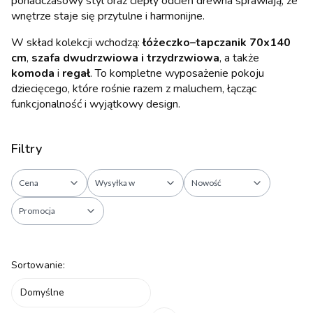
ponadczasowy styl oraz ciepły odcień drewna sprawiają, że
wnętrze staje się przytulne i harmonijne.
W skład kolekcji wchodzą:
łóżeczko–tapczanik 70x140
cm
,
szafa dwudrzwiowa i trzydrzwiowa
, a także
komoda
i
regał
. To kompletne wyposażenie pokoju
dziecięcego, które rośnie razem z maluchem, łącząc
funkcjonalność i wyjątkowy design.
Filtry
Cena
Wysyłka w
Nowość
Promocja
Koniec filtrów
Lista produktów
Sortowanie:
Domyślne