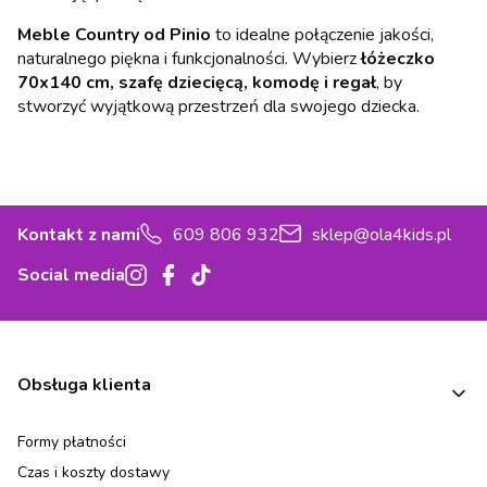
Meble Country od Pinio
to idealne połączenie jakości,
naturalnego piękna i funkcjonalności. Wybierz
łóżeczko
70x140 cm, szafę dziecięcą, komodę i regał
, by
stworzyć wyjątkową przestrzeń dla swojego dziecka.
Kontakt z nami
609 806 932
sklep@ola4kids.pl
Social media
Linki w stopce
Obsługa klienta
Formy płatności
Czas i koszty dostawy