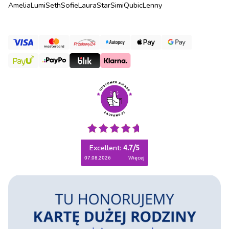
Amelia
Lumi
Seth
Sofie
Laura
Star
Simi
Qubic
Lenny
Excellent:
4.7
/
5
07.08.2026
więcej