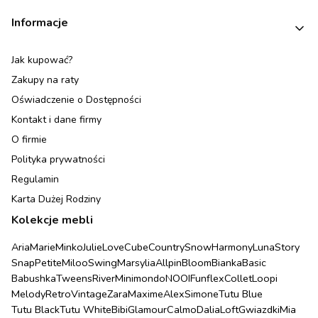
Informacje
Jak kupować?
Zakupy na raty
Oświadczenie o Dostępności
Kontakt i dane firmy
O firmie
Polityka prywatności
Regulamin
Karta Dużej Rodziny
Kolekcje mebli
Aria
Marie
Minko
Julie
Love
Cube
Country
Snow
Harmony
Luna
Story
Snap
Petite
Miloo
Swing
Marsylia
Allpin
Bloom
Bianka
Basic
Babushka
Tweens
River
Minimondo
NOOI
Funflex
Collet
Loopi
Melody
Retro
Vintage
Zara
Maxime
Alex
Simone
Tutu Blue
Tutu Black
Tutu White
Bibi
Glamour
Calmo
Dalia
Loft
Gwiazdki
Mia