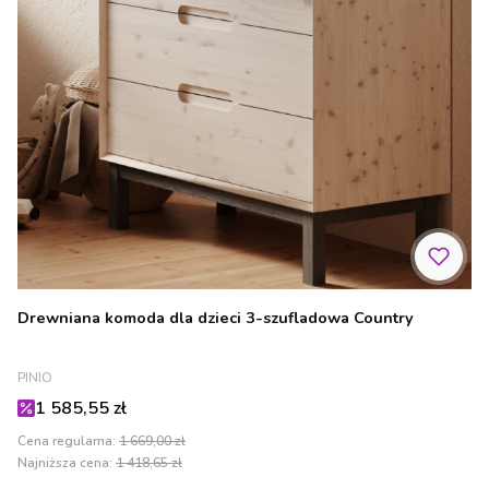
Drewniana komoda dla dzieci 3-szufladowa Country
PRODUCENT
PINIO
Cena promocyjna
1 585,55 zł
Cena regularna:
1 669,00 zł
Najniższa cena:
1 418,65 zł