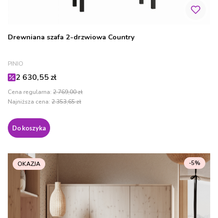
Drewniana szafa 2-drzwiowa Country
PRODUCENT
PINIO
Cena promocyjna
2 630,55 zł
Cena regularna:
2 769,00 zł
Najniższa cena:
2 353,65 zł
Do koszyka
-5%
OKAZJA