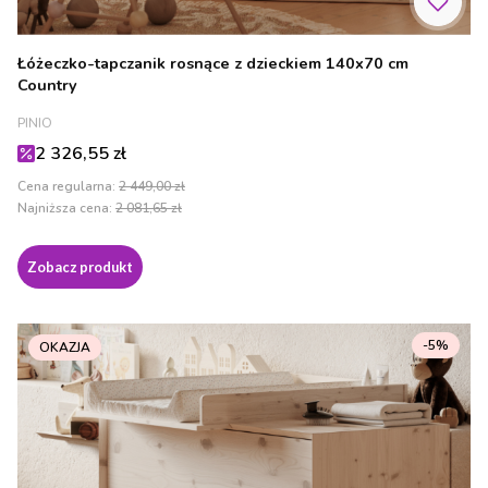
Łóżeczko-tapczanik rosnące z dzieckiem 140x70 cm
Country
PRODUCENT
PINIO
Cena promocyjna
2 326,55 zł
Cena regularna:
2 449,00 zł
Najniższa cena:
2 081,65 zł
Zobacz produkt
-5%
OKAZJA