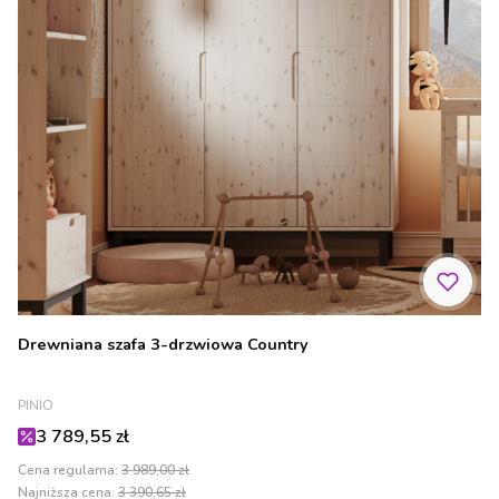
Drewniana szafa 3-drzwiowa Country
PRODUCENT
PINIO
Cena promocyjna
3 789,55 zł
Cena regularna:
3 989,00 zł
Najniższa cena:
3 390,65 zł