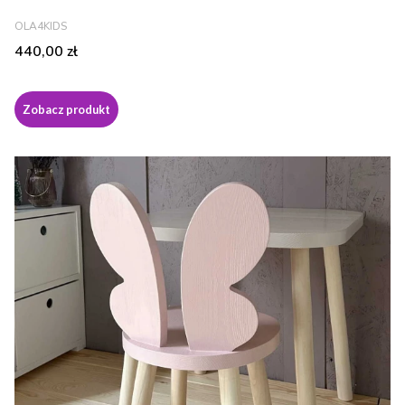
PRODUCENT
OLA4KIDS
Cena
440,00 zł
Zobacz produkt