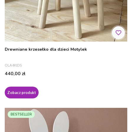
Drewniane krzesełko dla dzieci Motylek
PRODUCENT
OLA4KIDS
Cena
440,00 zł
Zobacz produkt
BESTSELLER