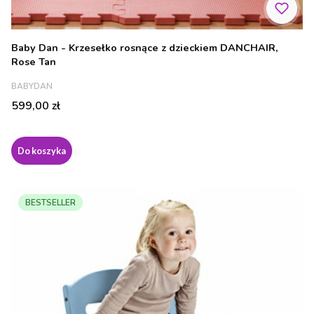
Baby Dan - Krzesełko rosnące z dzieckiem DANCHAIR,
Rose Tan
PRODUCENT
BABYDAN
Cena
599,00 zł
Do koszyka
BESTSELLER