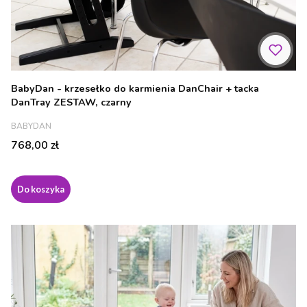
BabyDan - krzesełko do karmienia DanChair + tacka
DanTray ZESTAW, czarny
PRODUCENT
BABYDAN
Cena
768,00 zł
Do koszyka