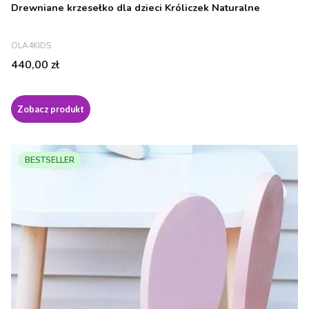
Drewniane krzesełko dla dzieci Króliczek Naturalne
PRODUCENT
OLA4KIDS
Cena
440,00 zł
Zobacz produkt
BESTSELLER