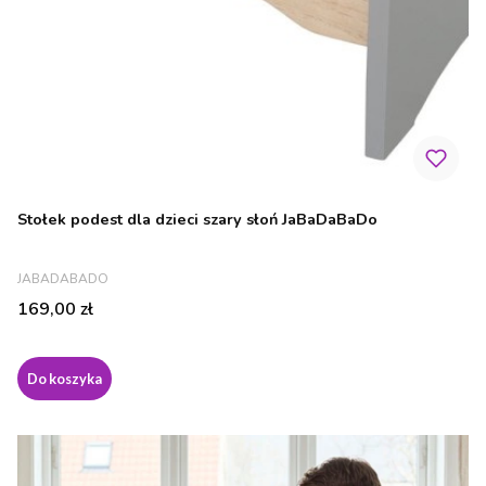
Stołek podest dla dzieci szary słoń JaBaDaBaDo
PRODUCENT
JABADABADO
Cena
169,00 zł
Do koszyka