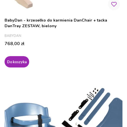
BabyDan - krzesełko do karmienia DanChair + tacka
DanTray ZESTAW, bielony
PRODUCENT
BABYDAN
Cena
768,00 zł
Do koszyka