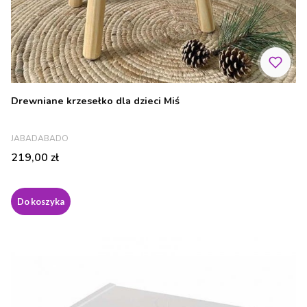
Drewniane krzesełko dla dzieci Miś
PRODUCENT
JABADABADO
Cena
219,00 zł
Do koszyka