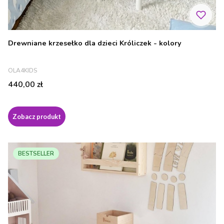
Drewniane krzesełko dla dzieci Króliczek - kolory
PRODUCENT
OLA4KIDS
Cena
440,00 zł
Zobacz produkt
BESTSELLER