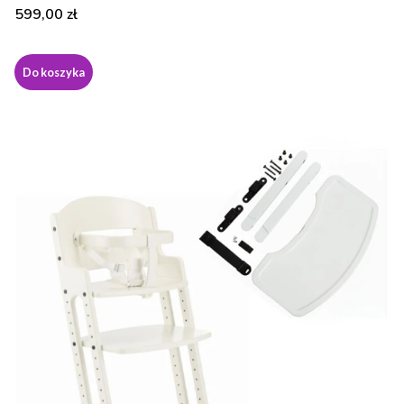
Cena
599,00 zł
Do koszyka