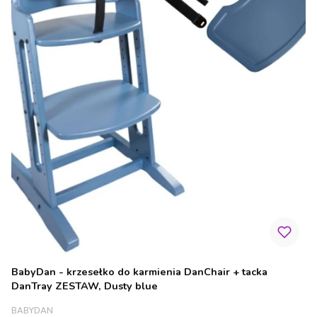
BabyDan - krzesełko do karmienia DanChair + tacka
DanTray ZESTAW, Dusty blue
PRODUCENT
BABYDAN