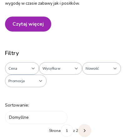
wygodę w czasie zabawy jak i posiłków.
Czytaj więcej
Filtry
Cena
Wysyłka w
Nowość
Promocja
Koniec filtrów
Lista produktów
Sortowanie:
Domyślne
Strona
z 2
Następne produkty