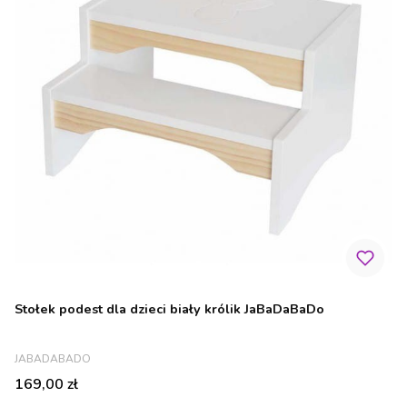
Stołek podest dla dzieci biały królik JaBaDaBaDo
PRODUCENT
JABADABADO
Cena
169,00 zł