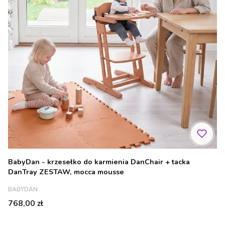
BabyDan - krzesełko do karmienia DanChair + tacka
DanTray ZESTAW, mocca mousse
PRODUCENT
BABYDAN
Cena
768,00 zł