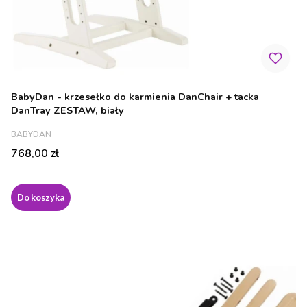
BabyDan - krzesełko do karmienia DanChair + tacka
DanTray ZESTAW, biały
PRODUCENT
BABYDAN
Cena
768,00 zł
Do koszyka