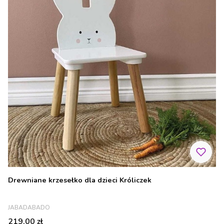
Drewniane krzesełko dla dzieci Króliczek
PRODUCENT
JABADABADO
Cena
219,00 zł