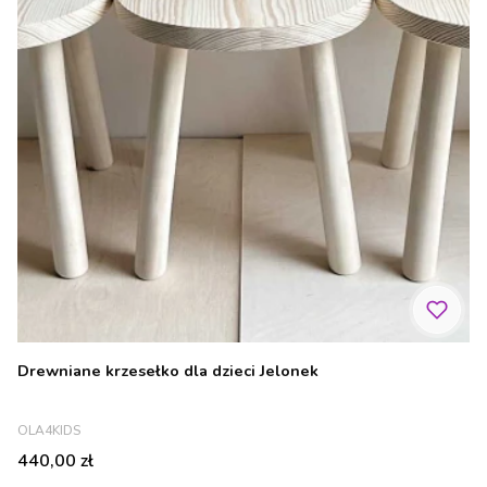
Drewniane krzesełko dla dzieci Jelonek
PRODUCENT
OLA4KIDS
Cena
440,00 zł