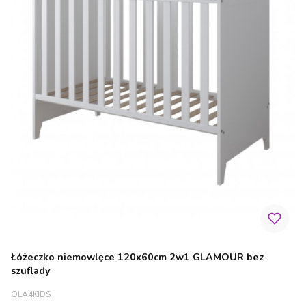
Łóżeczko niemowlęce 120x60cm 2w1 GLAMOUR bez
szuflady
PRODUCENT
OLA4KIDS