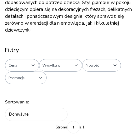
dopasowanych do potrzeb dziecka. Styl glamour w pokoju
dziecięcym opiera się na dekoracyjnych frezach, delikatnych
detalach i ponadczasowym designie, który sprawdzi się
zarówno w aranżacji dla niemowlęcia, jak i kilkuletniej
dziewczynki.
Filtry
Cena
Wysyłka w
Nowość
Promocja
Koniec filtrów
Lista produktów
Sortowanie:
Domyślne
Strona
z 1