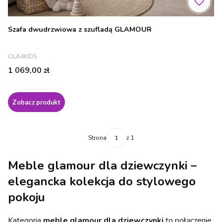
Szafa dwudrzwiowa z szufladą GLAMOUR
PRODUCENT
OLA4KIDS
Cena
1 069,00 zł
Zobacz produkt
Strona
z 1
Meble glamour dla dziewczynki –
elegancka kolekcja do stylowego
pokoju
Kategoria
meble glamour dla dziewczynki
to połączenie