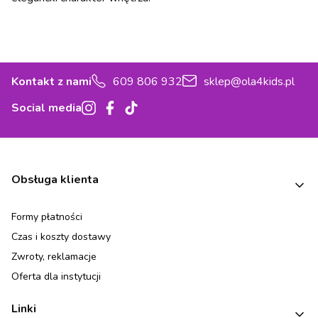
Kontakt z nami
609 806 932
sklep@ola4kids.pl
Social media
Linki w stopce
Obsługa klienta
Formy płatności
Czas i koszty dostawy
Zwroty, reklamacje
Oferta dla instytucji
Linki