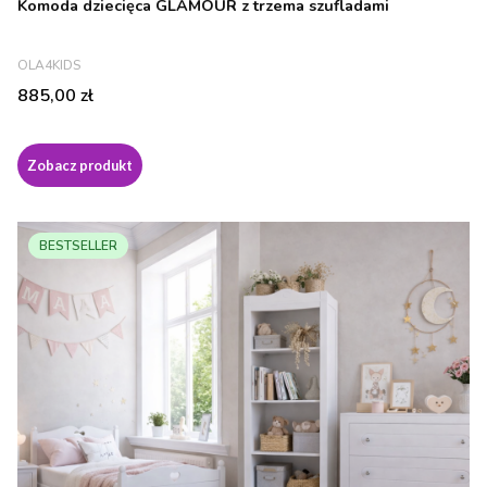
Komoda dziecięca GLAMOUR z trzema szufladami
PRODUCENT
OLA4KIDS
Cena
885,00 zł
Zobacz produkt
BESTSELLER