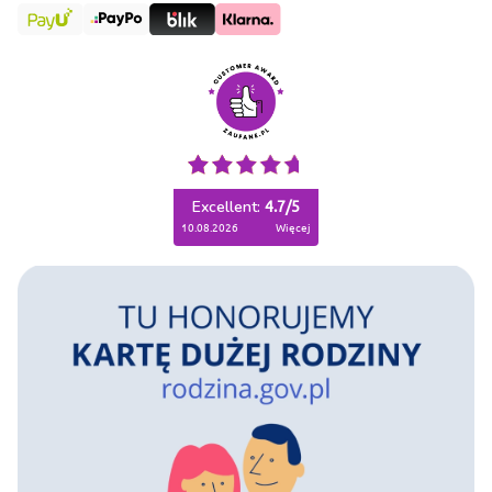
Excellent:
4.7
/
5
10.08.2026
więcej