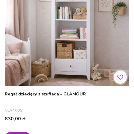
Regał dziecięcy z szufladą - GLAMOUR
PRODUCENT
OLA4KIDS
Cena
830,00 zł