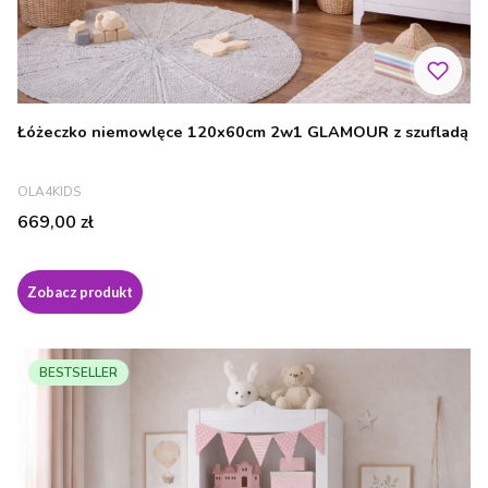
Łóżeczko niemowlęce 120x60cm 2w1 GLAMOUR z szufladą
PRODUCENT
OLA4KIDS
Cena
669,00 zł
Zobacz produkt
BESTSELLER