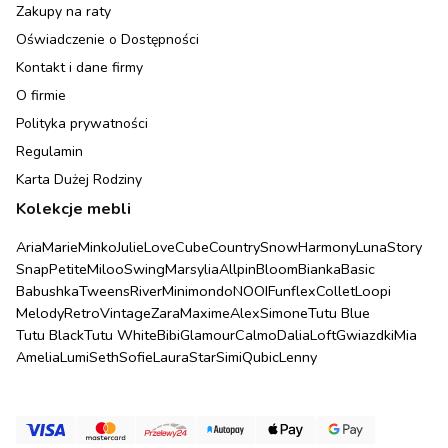
Zakupy na raty
Oświadczenie o Dostępności
Kontakt i dane firmy
O firmie
Polityka prywatności
Regulamin
Karta Dużej Rodziny
Kolekcje mebli
Aria
Marie
Minko
Julie
Love
Cube
Country
Snow
Harmony
Luna
Story
Snap
Petite
Miloo
Swing
Marsylia
Allpin
Bloom
Bianka
Basic
Babushka
Tweens
River
Minimondo
NOOI
Funflex
Collet
Loopi
Melody
Retro
Vintage
Zara
Maxime
Alex
Simone
Tutu Blue
Tutu Black
Tutu White
Bibi
Glamour
Calmo
Dalia
Loft
Gwiazdki
Mia
Amelia
Lumi
Seth
Sofie
Laura
Star
Simi
Qubic
Lenny