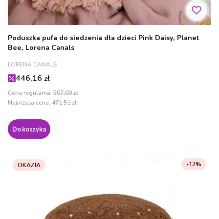
Poduszka pufa do siedzenia dla dzieci Pink Daisy, Planet
Bee, Lorena Canals
PRODUCENT
LORENA CANALS
Cena promocyjna
446,16 zł
Cena regularna:
507,00 zł
Najniższa cena:
471,51 zł
Do koszyka
-12%
OKAZJA