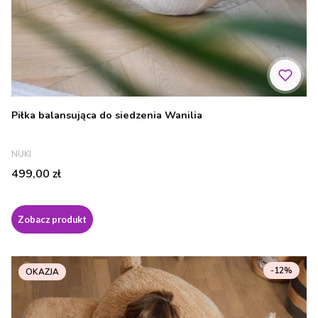
Piłka balansująca do siedzenia Wanilia
PRODUCENT
NUKI
Cena
499,00 zł
Zobacz produkt
-12%
OKAZJA