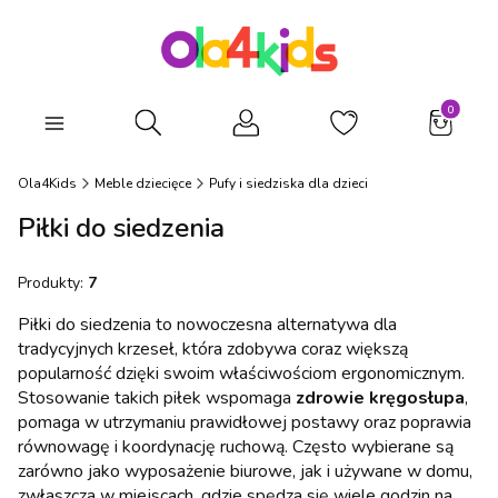
Produkty
Otwórz wyszukiwarkę
Ola4Kids
Meble dziecięce
Pufy i siedziska dla dzieci
Piłki do siedzenia
Produkty:
7
Piłki do siedzenia to nowoczesna alternatywa dla
tradycyjnych krzeseł, która zdobywa coraz większą
popularność dzięki swoim właściwościom ergonomicznym.
Stosowanie takich piłek wspomaga
zdrowie kręgosłupa
,
pomaga w utrzymaniu prawidłowej postawy oraz poprawia
równowagę i koordynację ruchową. Często wybierane są
zarówno jako wyposażenie biurowe, jak i używane w domu,
zwłaszcza w miejscach, gdzie spędza się wiele godzin na