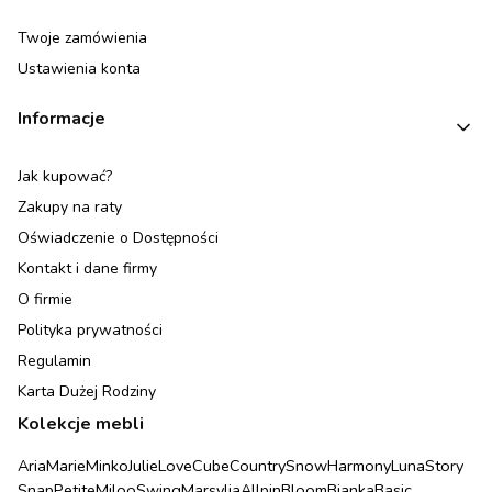
Twoje zamówienia
Ustawienia konta
Informacje
Jak kupować?
Zakupy na raty
Oświadczenie o Dostępności
Kontakt i dane firmy
O firmie
Polityka prywatności
Regulamin
Karta Dużej Rodziny
Kolekcje mebli
Aria
Marie
Minko
Julie
Love
Cube
Country
Snow
Harmony
Luna
Story
Snap
Petite
Miloo
Swing
Marsylia
Allpin
Bloom
Bianka
Basic