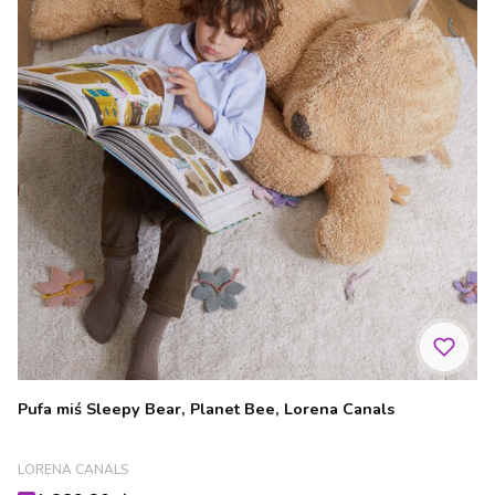
Pufa miś Sleepy Bear, Planet Bee, Lorena Canals
PRODUCENT
LORENA CANALS