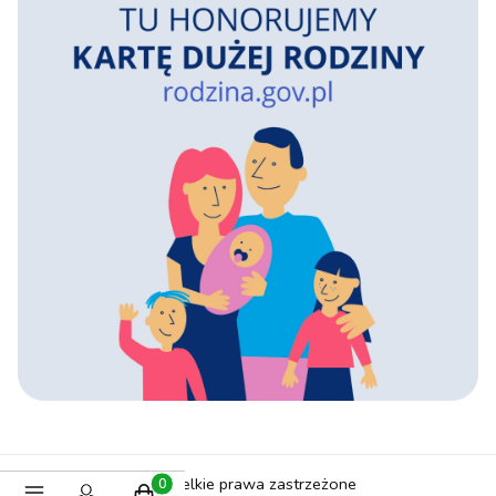
Ola4Kids © 2025 Wszelkie prawa zastrzeżone
Produkty w koszyku: 0. Zobacz szczegóły