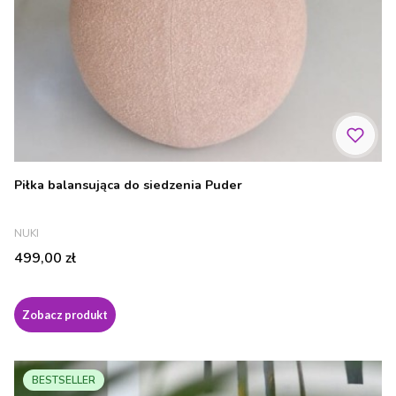
Piłka balansująca do siedzenia Puder
PRODUCENT
NUKI
Cena
499,00 zł
Zobacz produkt
BESTSELLER