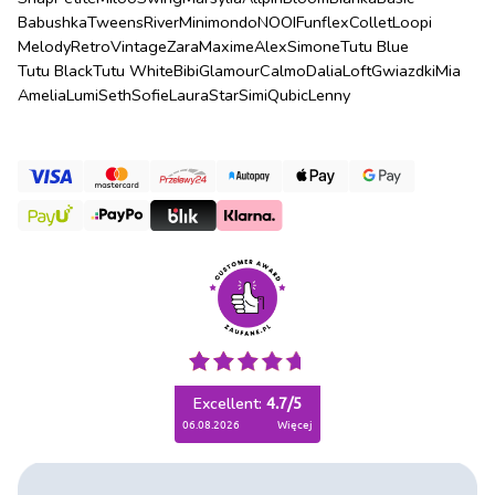
Babushka
Tweens
River
Minimondo
NOOI
Funflex
Collet
Loopi
Melody
Retro
Vintage
Zara
Maxime
Alex
Simone
Tutu Blue
Tutu Black
Tutu White
Bibi
Glamour
Calmo
Dalia
Loft
Gwiazdki
Mia
Amelia
Lumi
Seth
Sofie
Laura
Star
Simi
Qubic
Lenny
Excellent:
4.7
/
5
06.08.2026
więcej