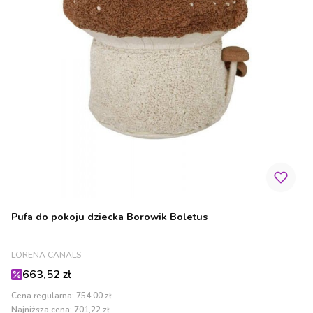
Pufa do pokoju dziecka Borowik Boletus
PRODUCENT
LORENA CANALS
Cena promocyjna
663,52 zł
Cena regularna:
754,00 zł
Najniższa cena:
701,22 zł