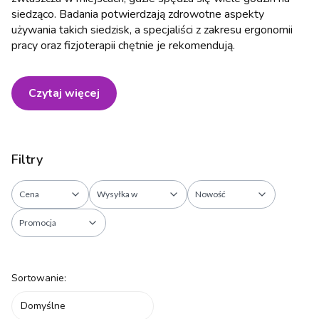
siedząco. Badania potwierdzają zdrowotne aspekty
używania takich siedzisk, a specjaliści z zakresu ergonomii
pracy oraz fizjoterapii chętnie je rekomendują.
Czytaj więcej
Filtry
Cena
Wysyłka w
Nowość
Promocja
Koniec filtrów
Lista produktów
Sortowanie:
Domyślne