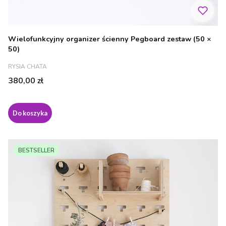
Wielofunkcyjny organizer ścienny Pegboard zestaw (50 ×
50)
PRODUCENT
RYSIA CHATA
Cena
380,00 zł
Do koszyka
BESTSELLER