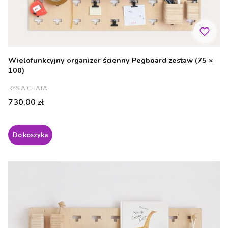
Wielofunkcyjny organizer ścienny Pegboard zestaw (75 ×
100)
PRODUCENT
RYSIA CHATA
Cena
730,00 zł
Do koszyka