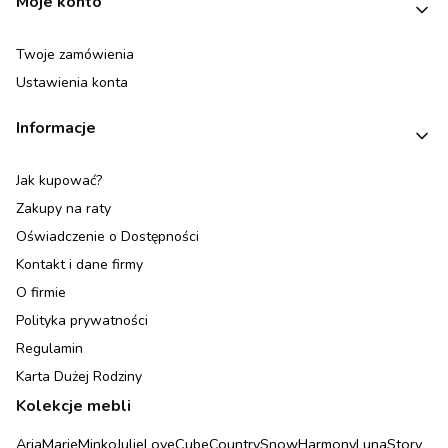
Moje konto
Twoje zamówienia
Ustawienia konta
Informacje
Jak kupować?
Zakupy na raty
Oświadczenie o Dostępności
Kontakt i dane firmy
O firmie
Polityka prywatności
Regulamin
Karta Dużej Rodziny
Kolekcje mebli
Aria
Marie
Minko
Julie
Love
Cube
Country
Snow
Harmony
Luna
Story