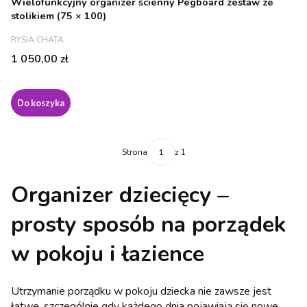
Wielofunkcyjny organizer ścienny Pegboard zestaw ze
stolikiem (75 × 100)
PRODUCENT
RYSIA CHATA
Cena
1 050,00 zł
Do koszyka
Strona
z 1
Organizer dziecięcy –
prosty sposób na porządek
w pokoju i łazience
Utrzymanie porządku w pokoju dziecka nie zawsze jest
łatwe, szczególnie gdy każdego dnia pojawiają się nowe