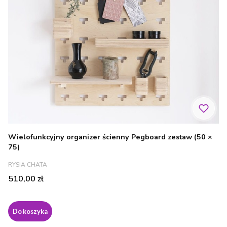
Wielofunkcyjny organizer ścienny Pegboard zestaw (50 ×
75)
PRODUCENT
RYSIA CHATA
Cena
510,00 zł
Do koszyka