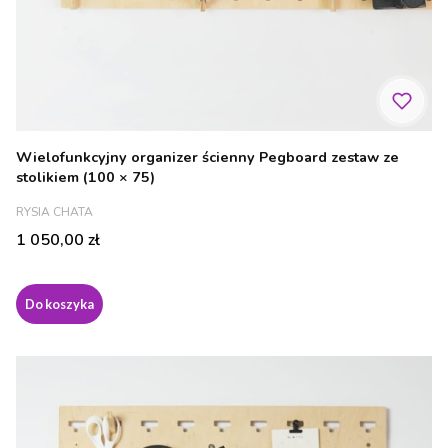
Wielofunkcyjny organizer ścienny Pegboard zestaw ze
stolikiem (100 × 75)
PRODUCENT
RYSIA CHATA
Cena
1 050,00 zł
Do koszyka