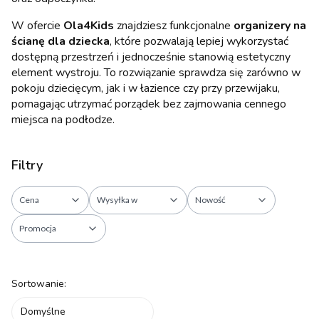
W ofercie
Ola4Kids
znajdziesz funkcjonalne
organizery na
ścianę dla dziecka
, które pozwalają lepiej wykorzystać
dostępną przestrzeń i jednocześnie stanowią estetyczny
element wystroju. To rozwiązanie sprawdza się zarówno w
pokoju dziecięcym, jak i w łazience czy przy przewijaku,
pomagając utrzymać porządek bez zajmowania cennego
miejsca na podłodze.
Filtry
Cena
Wysyłka w
Nowość
Promocja
Koniec filtrów
Lista produktów
Sortowanie:
Domyślne