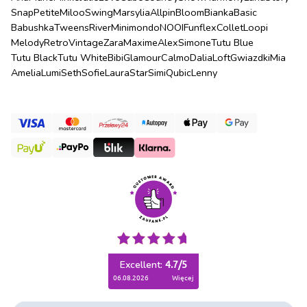
Snap
Petite
Miloo
Swing
Marsylia
Allpin
Bloom
Bianka
Basic
Babushka
Tweens
River
Minimondo
NOOI
Funflex
Collet
Loopi
Melody
Retro
Vintage
Zara
Maxime
Alex
Simone
Tutu Blue
Tutu Black
Tutu White
Bibi
Glamour
Calmo
Dalia
Loft
Gwiazdki
Mia
Amelia
Lumi
Seth
Sofie
Laura
Star
Simi
Qubic
Lenny
Excellent:
4.7
/
5
06.08.2026
więcej