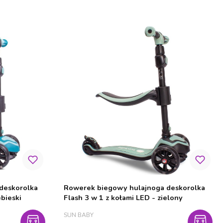
deskorolka
Rowerek biegowy hulajnoga deskorolka
ebieski
Flash 3 w 1 z kołami LED - zielony
PRODUCENT
SUN BABY