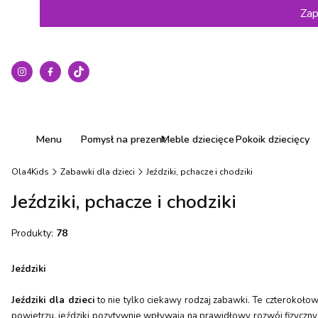
Zap
Menu
Pomysł na prezent
Meble dziecięce
Pokoik dziecięcy
Ola4Kids
Zabawki dla dzieci
Jeździki, pchacze i chodziki
Jeździki, pchacze i chodziki
Produkty:
78
Jeździki
Jeździki dla dzieci
to nie tylko ciekawy rodzaj zabawki. Te czteroko
powietrzu, jeździki pozytywnie wpływają na prawidłowy rozwój fizyczn