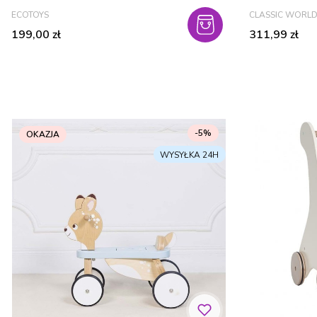
PRODUCENT
PRODUCENT
ECOTOYS
CLASSIC WORL
Cena
Cena
199,00 zł
311,99 zł
-5%
OKAZJA