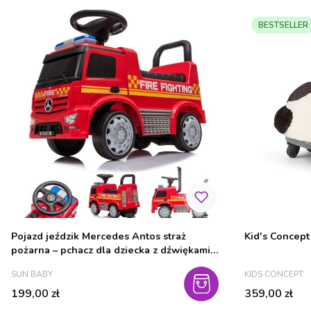
BESTSELLER
Pojazd jeździk Mercedes Antos straż
Kid's Concept
pożarna – pchacz dla dziecka z dźwiękami
czerwony
PRODUCENT
PRODUCENT
SUN BABY
KIDS CONCEPT
Cena
Cena
199,00 zł
359,00 zł