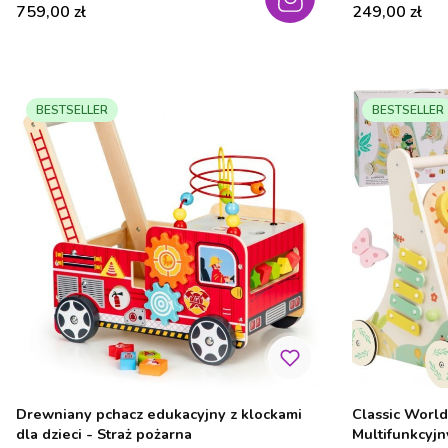
Cena
Cena
759,00 zł
249,00 zł
BESTSELLER
BESTSELLER
Drewniany pchacz edukacyjny z klockami
Classic Worl
dla dzieci - Straż pożarna
Multifunkcyj