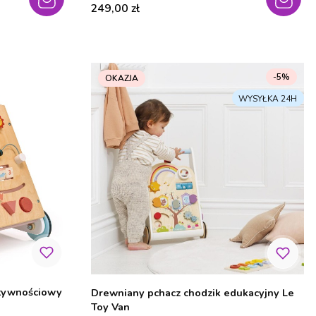
Cena
249,00 zł
-5%
OKAZJA
ktywnościowy
Drewniany pchacz chodzik edukacyjny Le
Toy Van