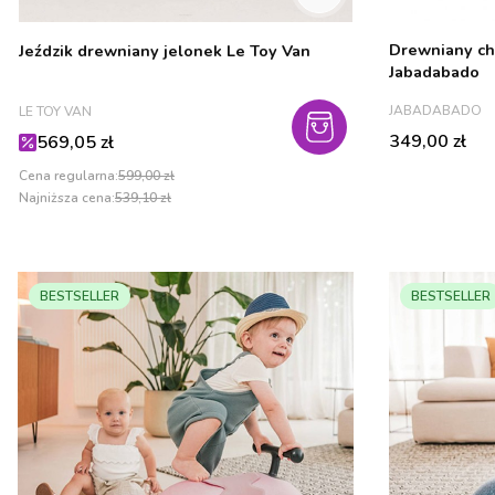
Drewniany cho
Jeździk drewniany jelonek Le Toy Van
Jabadabado
PRODUCENT
PRODUCENT
JABADABADO
LE TOY VAN
Cena
Cena promocyjna
349,00 zł
569,05 zł
Cena regularna:
599,00 zł
Najniższa cena:
539,10 zł
BESTSELLER
BESTSELLER