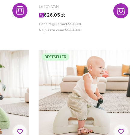
PRODUCENT
LE TOY VAN
Cena promocyjna
626,05 zł
Cena regularna:
659,00 zł
Najniższa cena:
593,10 zł
BESTSELLER