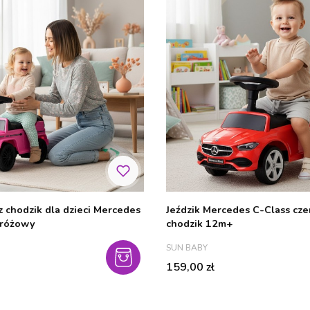
z chodzik dla dzieci Mercedes
Jeździk Mercedes C-Class cz
 różowy
chodzik 12m+
PRODUCENT
SUN BABY
Cena
159,00 zł