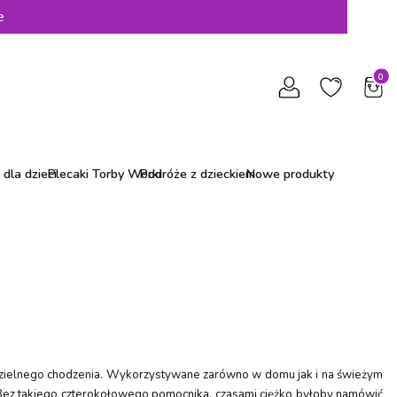
e
Produ
dla dzieci
Plecaki Torby Worki
Podróże z dzieckiem
Nowe produkty
dzielnego chodzenia. Wykorzystywane zarówno w domu jak i na świeżym
. Bez takiego czterokołowego pomocnika, czasami ciężko byłoby namówić