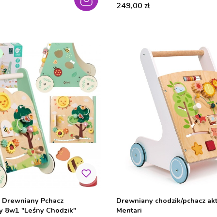
Cena
249,00 zł
d Drewniany Pchacz
Drewniany chodzik/pchacz a
ny 8w1 "Leśny Chodzik"
Mentari