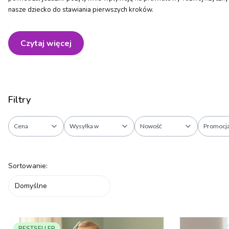
nasze dziecko do stawiania pierwszych kroków.
Czytaj więcej
Filtry
Cena
Wysyłka w
Nowość
Promocj
Koniec filtrów
Lista produktów
Sortowanie:
Domyślne
BESTSELLER