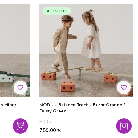
BESTSELLER
n Mint /
MODU - Balance Track - Burnt Orange /
Dusty Green
PRODUCENT
MODU
Cena
759,00 zł