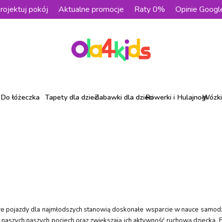
rojektuj pokój
Aktualne promocje
Raty 0%
Opinie Googl
Do łóżeczka
Tapety dla dzieci
Zabawki dla dzieci
Rowerki i Hulajnogi
Wózki 
łowe pojazdy dla najmłodszych stanowią doskonałe wsparcie w nauce samo
y naszych naszych pociech oraz zwiększają ich aktywność ruchową dziecka