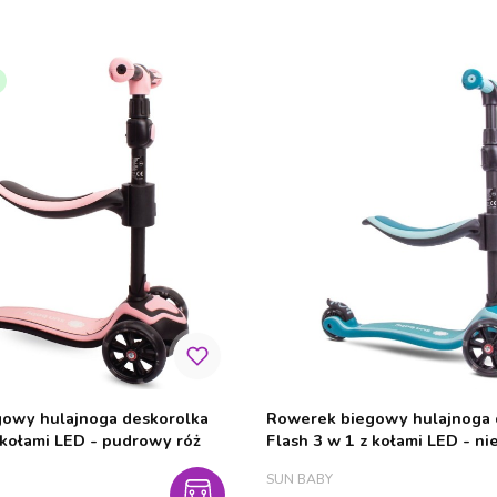
owy hulajnoga deskorolka
Rowerek biegowy hulajnoga 
 kołami LED - pudrowy róż
Flash 3 w 1 z kołami LED - ni
PRODUCENT
SUN BABY