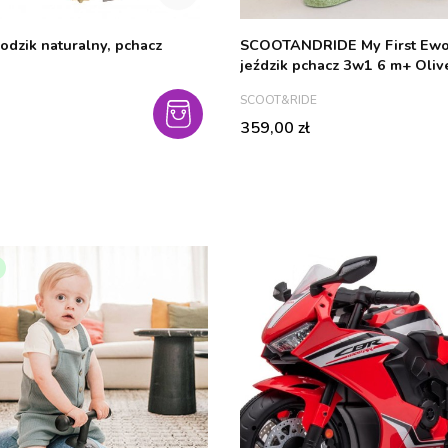
dzik naturalny, pchacz
SCOOTANDRIDE My First Ewo
jeździk pchacz 3w1 6 m+ Oliv
PRODUCENT
SCOOT&RIDE
Cena
359,00 zł