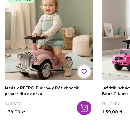
Jeździk RETRO Pudrowy Róż chodzik
Jeździk pchac
pchacz dla dziecka
Benz G Klasa
PRODUCENT
PRODUCENT
SUN BABY
SUN BABY
Cena
Cena
139,00 zł
159,00 zł