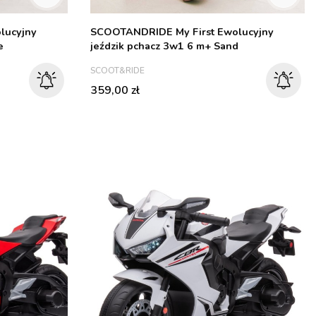
lucyjny
SCOOTANDRIDE My First Ewolucyjny
e
jeździk pchacz 3w1 6 m+ Sand
PRODUCENT
SCOOT&RIDE
Cena
359,00 zł