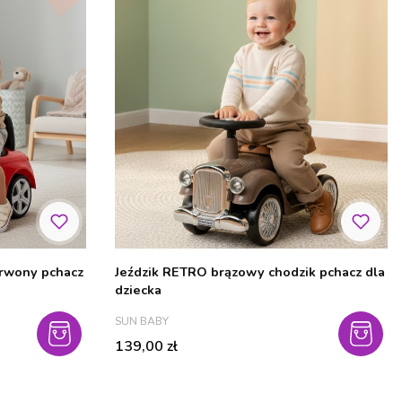
erwony pchacz
Jeździk RETRO brązowy chodzik pchacz dla
dziecka
PRODUCENT
SUN BABY
Cena
139,00 zł