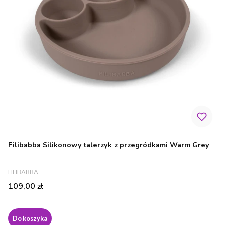
Filibabba Silikonowy talerzyk z przegródkami Warm Grey
PRODUCENT
FILIBABBA
Cena
109,00 zł
Do koszyka