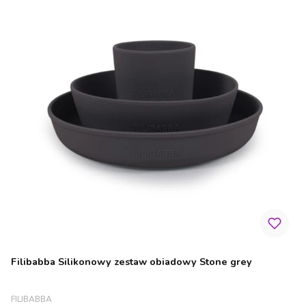
Filibabba Silikonowy zestaw obiadowy Stone grey
PRODUCENT
FILIBABBA