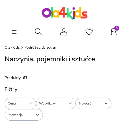
Produkty
Otwórz wyszukiwarkę
Ola4Kids
Podróże z dzieckiem
Naczynia, pojemniki i sztućce
Produkty:
63
Filtry
Cena
Wysyłka w
Nowość
Promocja
Koniec filtrów