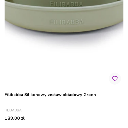
Filibabba Silikonowy zestaw obiadowy Green
PRODUCENT
FILIBABBA
Cena
189,00 zł