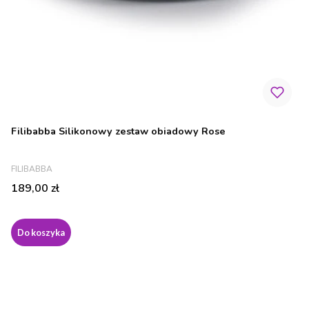
Filibabba Silikonowy zestaw obiadowy Rose
PRODUCENT
FILIBABBA
Cena
189,00 zł
Do koszyka