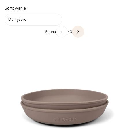
Lista produktów
Sortowanie:
Domyślne
Strona
z 3
Następne produkty