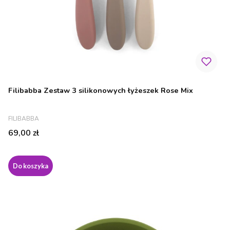
Filibabba Zestaw 3 silikonowych łyżeszek Rose Mix
PRODUCENT
FILIBABBA
Cena
69,00 zł
Do koszyka