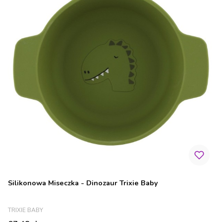
Silikonowa Miseczka - Dinozaur Trixie Baby
PRODUCENT
TRIXIE BABY