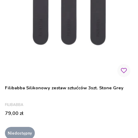
Filibabba Silikonowy zestaw sztućców 3szt. Stone Grey
PRODUCENT
FILIBABBA
Cena
79,00 zł
Niedostępny