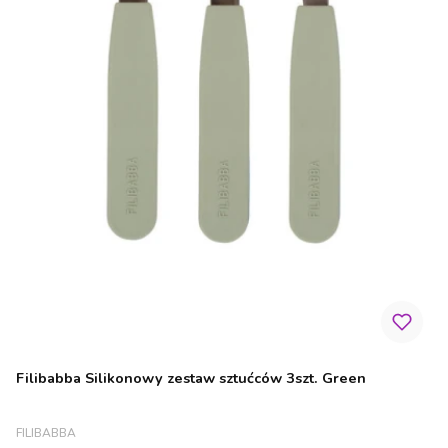
Filibabba Silikonowy zestaw sztućców 3szt. Green
PRODUCENT
FILIBABBA