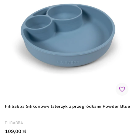
Filibabba Silikonowy talerzyk z przegródkami Powder Blue
PRODUCENT
FILIBABBA
Cena
109,00 zł