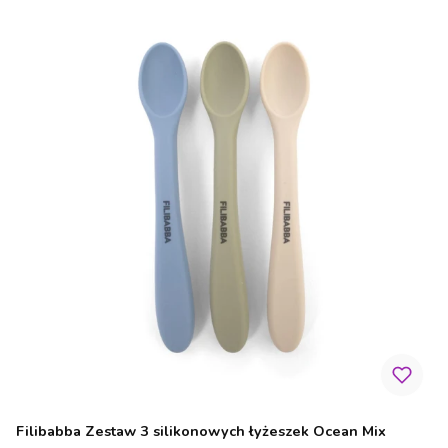
Filibabba Zestaw 3 silikonowych łyżeszek Ocean Mix