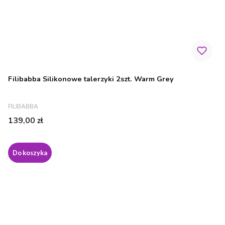
Filibabba Silikonowe talerzyki 2szt. Warm Grey
PRODUCENT
FILIBABBA
Cena
139,00 zł
Do koszyka