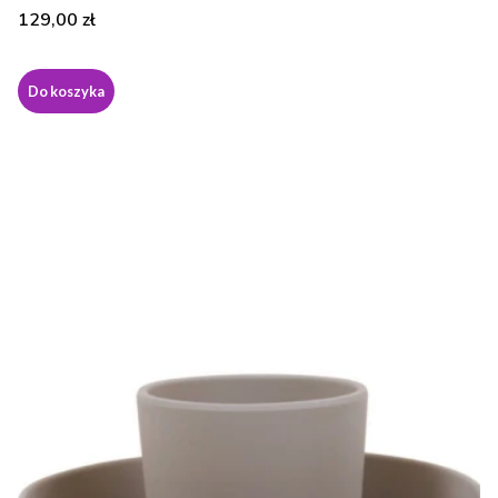
Cena
129,00 zł
Do koszyka