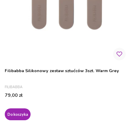
Filibabba Silikonowy zestaw sztućców 3szt. Warm Grey
PRODUCENT
FILIBABBA
Cena
79,00 zł
Do koszyka