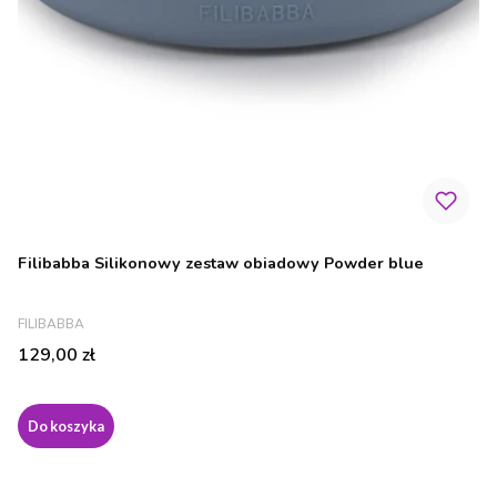
Filibabba Silikonowy zestaw obiadowy Powder blue
PRODUCENT
FILIBABBA
Cena
129,00 zł
Do koszyka