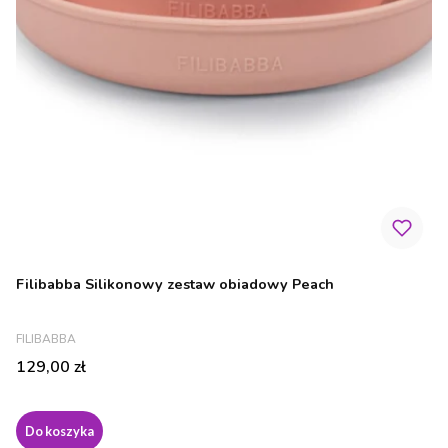
Filibabba Silikonowy zestaw obiadowy Peach
PRODUCENT
FILIBABBA
Cena
129,00 zł
Do koszyka