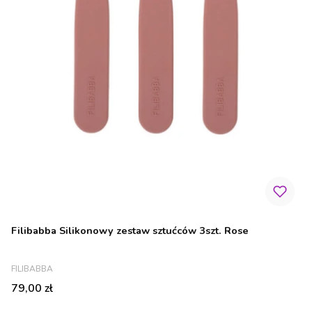
Filibabba Silikonowy zestaw sztućców 3szt. Rose
PRODUCENT
FILIBABBA
Cena
79,00 zł