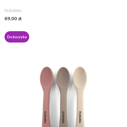
PRODUCENT
FILIBABBA
Cena
69,00 zł
Do koszyka