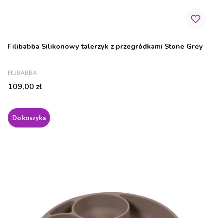
Filibabba Silikonowy talerzyk z przegródkami Stone Grey
PRODUCENT
FILIBABBA
Cena
109,00 zł
Do koszyka