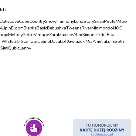
bli
o
Julie
Love
Cube
Country
Snow
Harmony
Luna
Story
Snap
Petite
Miloo
Allpin
Bloom
Bianka
Basic
Babushka
Tweens
River
Minimondo
NOOI
oopi
Melody
Retro
Vintage
Zara
Maxime
Alex
Simone
Tutu Blue
u White
Bibi
Glamour
Calmo
Dalia
Loft
Gwiazdki
Mia
Amelia
Lumi
Seth
r
Simi
Qubic
Lenny