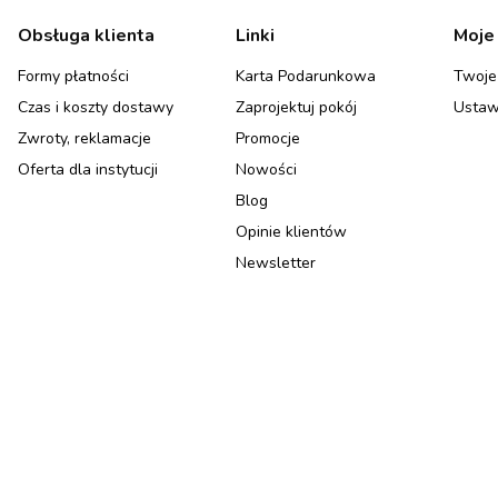
Linki w stopce
Obsługa klienta
Linki
Moje
Formy płatności
Karta Podarunkowa
Twoje
Czas i koszty dostawy
Zaprojektuj pokój
Ustaw
Zwroty, reklamacje
Promocje
Oferta dla instytucji
Nowości
Blog
Opinie klientów
Newsletter