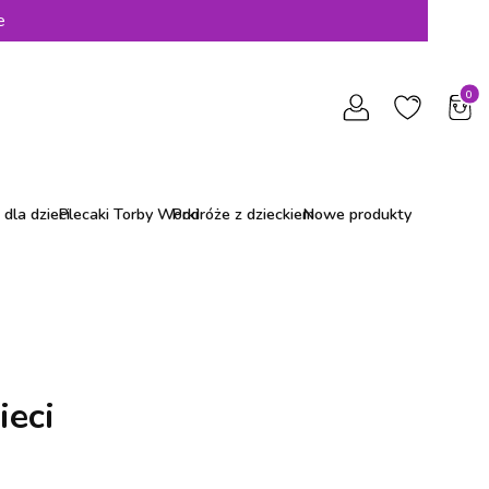
e
Produ
dla dzieci
Plecaki Torby Worki
Podróże z dzieckiem
Nowe produkty
ieci