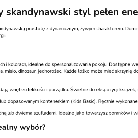
skandynawski styl pełen energ
kandynawską prostotę z dynamicznym, żywym charakterem. Dominu
gii.
h i kolorach, idealne do spersonalizowania pokoju. Dostępne wer
cza, misio, dinozaur, jednorożec. Każde łóżko może mieć skrzynię
ją wnętrzu lekkości i porządku. Świetne do ekspozycji książek, 
i lub dopasowanym kontenerkiem (Kids Basic). Ręcznie wykonane, 
dną lub dwiema szufladami. Idealne jako towarzysz poranków i w
dealny wybór?