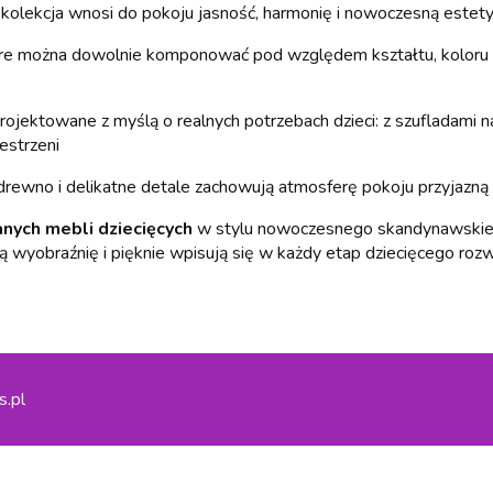
kolekcja wnosi do pokoju jasność, harmonię i nowoczesną estetyk
óre można dowolnie komponować pod względem kształtu, koloru i ma
projektowane z myślą o realnych potrzebach dzieci: z szufladam
estrzeni
drewno i delikatne detale zachowują atmosferę pokoju przyjazną i
nych mebli dziecięcych
w stylu nowoczesnego skandynawskiego 
ją wyobraźnię i pięknie wpisują się w każdy etap dziecięcego rozw
s.pl