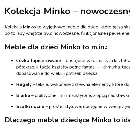
Kolekcja Minko – nowoczesny 
Kolekcja
Minko
to wyjątkowe meble dla dzieci, które łączą s
po to, aby wnętrze było nowoczesne, funkcjonalne i pełne ener
Meble dla dzieci Minko to m.in.:
Łóżka tapicerowane
– dostępne w rozmaitych kształtac
półokrąg, a także kształty pełne fantazji — chmurka, tę
dopasowanie do wieku i potrzeb dziecka.
Regały
– lekkie, wykonane z drewna elementy, które doda
Biurka
– praktyczne i minimalistyczne, z opcją nadstawk
Szafki nocne
– proste, stylowe, dostępne w wersji z je
Dlaczego meble dziecięce Minko to i