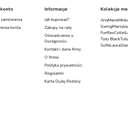
 konto
Informacje
Kolekcje me
 zamówienia
Jak kupować?
Aria
Marie
Mink
Swing
Marsylia
ienia konta
Zakupy na raty
Funflex
Collet
L
Oświadczenie o
Tutu Black
Tut
Dostępności
Sofie
Laura
Sta
Kontakt i dane firmy
O firmie
Polityka prywatności
Regulamin
Karta Dużej Rodziny