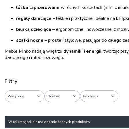
łóżka tapicerowane
w różnych kształtach (m.in. chmurka
regały dziecięce
– lekkie i praktyczne, idealne na książki
biurka dziecięce
– ergonomiczne i nowoczesne, z możl
szafki nocne
– proste i stylowe, pasujące do całego ze
Meble Minko nadają wnętrzu
dynamiki i energii
, tworząc prz
dziecięcego i młodzieżowego.
Filtry
Wysyłka w
Nowość
Promocja
Koniec filtrów
Lista produktów
W tej kategorii nie ma obecnie żadnych produktów