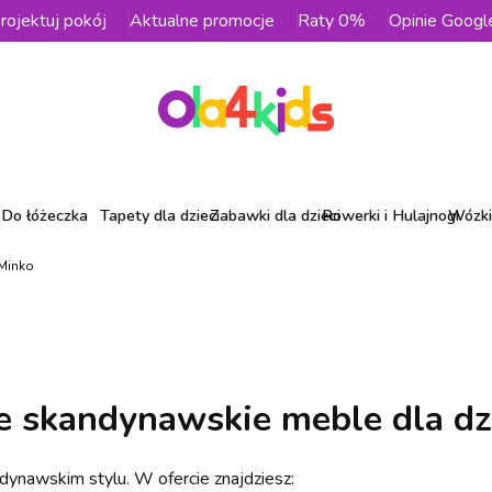
rojektuj pokój
Aktualne promocje
Raty 0%
Opinie Googl
Do łóżeczka
Tapety dla dzieci
Zabawki dla dzieci
Rowerki i Hulajnogi
Wózki 
 Minko
e skandynawskie meble dla dz
ndynawskim stylu. W ofercie znajdziesz: