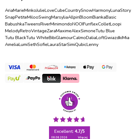
Aria
Marie
Minko
Julie
Love
Cube
Country
Snow
Harmony
Luna
Story
Snap
Petite
Miloo
Swing
Marsylia
Allpin
Bloom
Bianka
Basic
Babushka
Tweens
River
Minimondo
NOOI
Funflex
Collet
Loopi
Melody
Retro
Vintage
Zara
Maxime
Alex
Simone
Tutu Blue
Tutu Black
Tutu White
Bibi
Glamour
Calmo
Dalia
Loft
Gwiazdki
Mia
Amelia
Lumi
Seth
Sofie
Laura
Star
Simi
Qubic
Lenny
Excellent:
4.7
/
5
08.08.2026
więcej