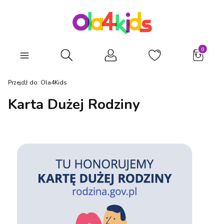
Produkty
Otwórz wyszukiwarkę
Przejdź do:
Ola4Kids
Karta Dużej Rodziny