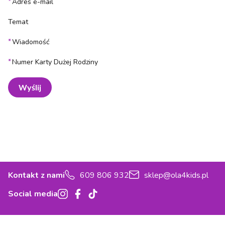
*
Adres e-mail
Temat
*
Wiadomość
*
Numer Karty Dużej Rodziny
Wyślij
Kontakt z nami
609 806 932
sklep@ola4kids.pl
Social media