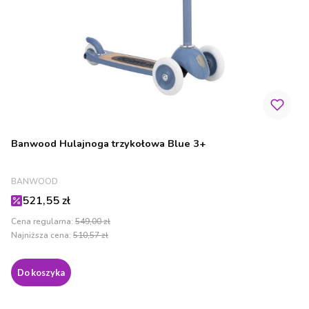
Banwood Hulajnoga trzykołowa Blue 3+
PRODUCENT
BANWOOD
Cena promocyjna
521,55 zł
Cena regularna:
549,00 zł
Najniższa cena:
510,57 zł
Do koszyka