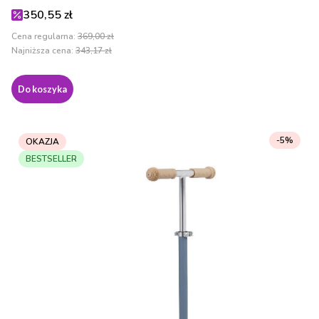
Cena promocyjna
350,55 zł
Cena regularna:
369,00 zł
Najniższa cena:
343,17 zł
Do koszyka
-5%
OKAZJA
BESTSELLER