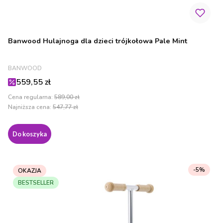
Banwood Hulajnoga dla dzieci trójkołowa Pale Mint
PRODUCENT
BANWOOD
Cena promocyjna
559,55 zł
Cena regularna:
589,00 zł
Najniższa cena:
547,77 zł
Do koszyka
-5%
OKAZJA
BESTSELLER