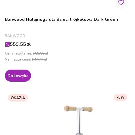
Banwood Hulajnoga dla dzieci trójkołowa Dark Green
PRODUCENT
BANWOOD
Cena promocyjna
559,55 zł
Cena regularna:
589,00 zł
Najniższa cena:
547,77 zł
Do koszyka
-5%
OKAZJA