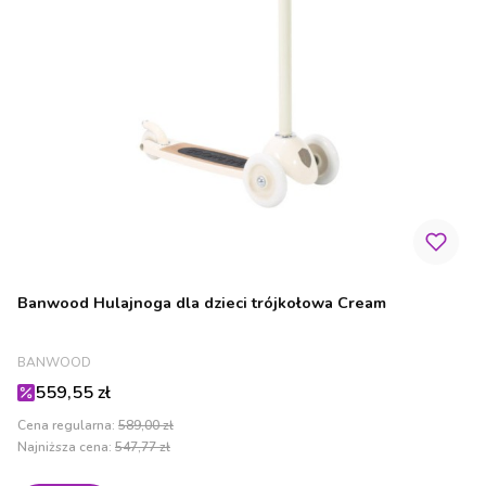
Banwood Hulajnoga dla dzieci trójkołowa Cream
PRODUCENT
BANWOOD
Cena promocyjna
559,55 zł
Cena regularna:
589,00 zł
Najniższa cena:
547,77 zł