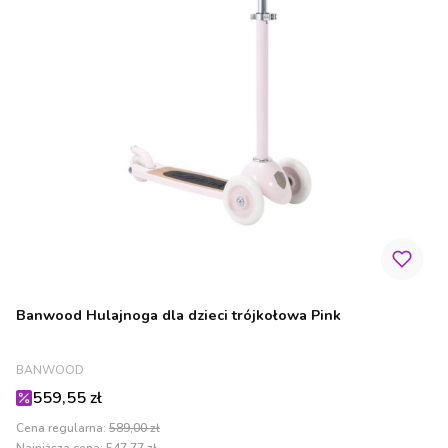
Banwood Hulajnoga dla dzieci trójkołowa Pink
PRODUCENT
BANWOOD
Cena promocyjna
559,55 zł
Cena regularna:
589,00 zł
Najniższa cena:
547,77 zł