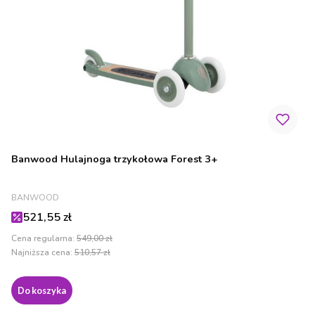
Banwood Hulajnoga trzykołowa Forest 3+
PRODUCENT
BANWOOD
Cena promocyjna
521,55 zł
Cena regularna:
549,00 zł
Najniższa cena:
510,57 zł
Do koszyka