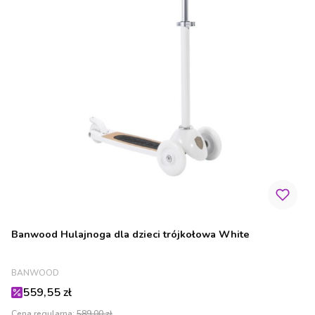
Banwood Hulajnoga dla dzieci trójkołowa White
PRODUCENT
BANWOOD
Cena promocyjna
559,55 zł
Cena regularna:
589,00 zł