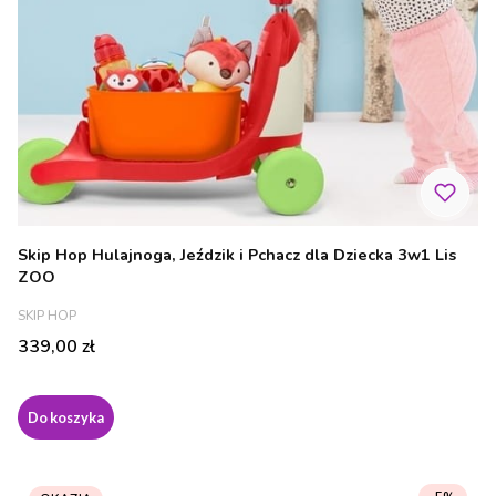
Skip Hop Hulajnoga, Jeździk i Pchacz dla Dziecka 3w1 Lis
ZOO
PRODUCENT
SKIP HOP
Cena
339,00 zł
Do koszyka