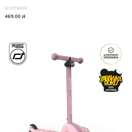
PRODUCENT
SCOOT&RIDE
Cena
469,00 zł