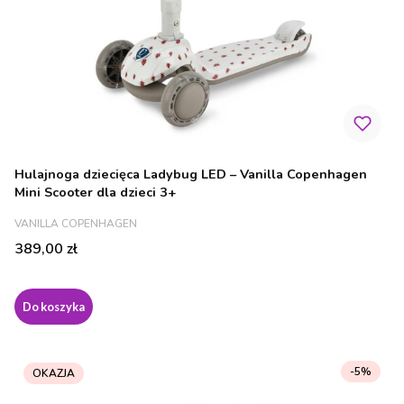
Hulajnoga dziecięca Ladybug LED – Vanilla Copenhagen
Mini Scooter dla dzieci 3+
PRODUCENT
VANILLA COPENHAGEN
Cena
389,00 zł
Do koszyka
-5%
OKAZJA