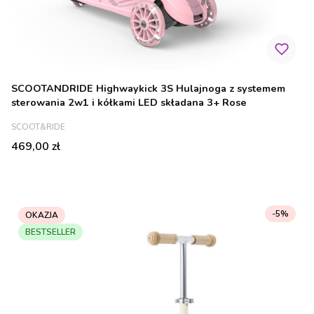
SCOOTANDRIDE Highwaykick 3S Hulajnoga z systemem
sterowania 2w1 i kółkami LED składana 3+ Rose
PRODUCENT
SCOOT&RIDE
Cena
469,00 zł
-5%
OKAZJA
BESTSELLER