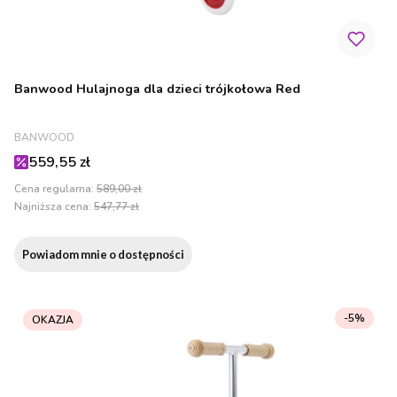
Banwood Hulajnoga dla dzieci trójkołowa Red
PRODUCENT
BANWOOD
Cena promocyjna
559,55 zł
Cena regularna:
589,00 zł
Najniższa cena:
547,77 zł
Powiadom mnie o dostępności
-5%
OKAZJA