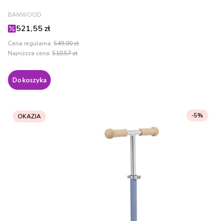
PRODUCENT
BANWOOD
Cena promocyjna
521,55 zł
Cena regularna:
549,00 zł
Najniższa cena:
510,57 zł
Do koszyka
-5%
OKAZJA