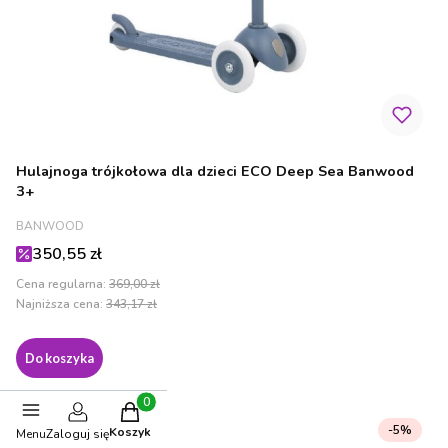
Hulajnoga trójkołowa dla dzieci ECO Deep Sea Banwood
3+
PRODUCENT
BANWOOD
Cena promocyjna
350,55 zł
Cena regularna:
369,00 zł
Najniższa cena:
343,17 zł
Do koszyka
Produkty w koszyku: 0. Zobacz szczegóły
-5%
Koszyk
OKAZJA
Menu
Zaloguj się