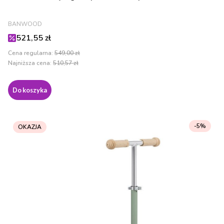
PRODUCENT
BANWOOD
Cena promocyjna
521,55 zł
Cena regularna:
549,00 zł
Najniższa cena:
510,57 zł
Do koszyka
-5%
OKAZJA