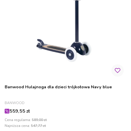
Banwood Hulajnoga dla dzieci trójkołowa Navy blue
PRODUCENT
BANWOOD
Cena promocyjna
559,55 zł
Cena regularna:
589,00 zł
Najniższa cena:
547,77 zł