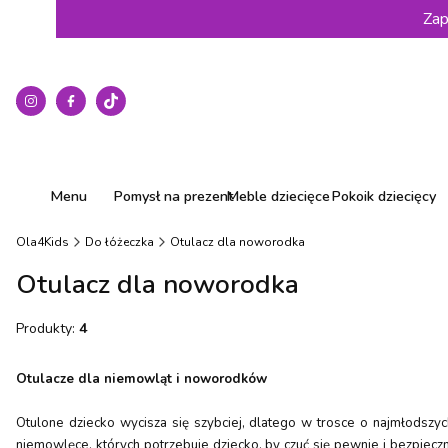
Zap
Menu
Pomysł na prezent
Meble dziecięce
Pokoik dziecięcy
Ola4Kids
Do łóżeczka
Otulacz dla noworodka
Otulacz dla noworodka
Produkty:
4
Otulacze dla niemowląt i noworodków
Otulone dziecko wycisza się szybciej, dlatego w trosce o najmłodszy
niemowlęce, których potrzebuje dziecko, by czuć się pewnie i bezpiec