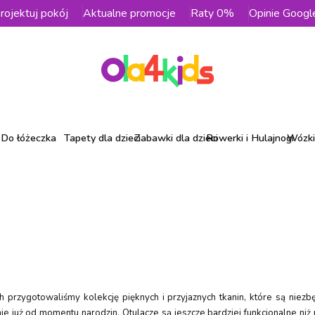
rojektuj pokój
Aktualne promocje
Raty 0%
Opinie Googl
Do łóżeczka
Tapety dla dzieci
Zabawki dla dzieci
Rowerki i Hulajnogi
Wózki 
ch przygotowaliśmy kolekcję pięknych i przyjaznych tkanin, które są nie
znie już od momentu narodzin. Otulacze są jeszcze bardziej funkcjonalne 