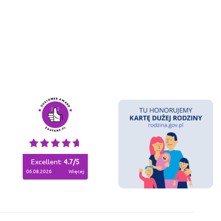
Excellent:
4.7
/
5
06.08.2026
więcej