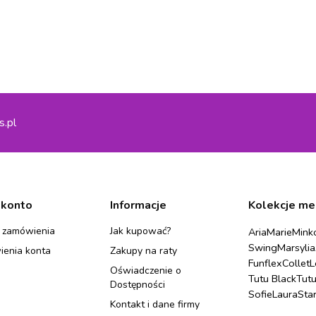
s.pl
 konto
Informacje
Kolekcje me
 zamówienia
Jak kupować?
Aria
Marie
Mink
Swing
Marsylia
ienia konta
Zakupy na raty
Funflex
Collet
L
Oświadczenie o
Tutu Black
Tut
Dostępności
Sofie
Laura
Sta
Kontakt i dane firmy