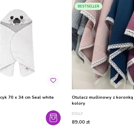
BESTSELLER
cyk 70 x 34 cm Seal white
Otulacz muślinowy z koronką d
kolory
PRODUCENT
DOLLY
Cena
89,00 zł