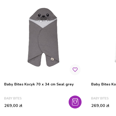
Baby Bites Kocyk 70 x 34 cm Seal grey
Baby Bites Ko
PRODUCENT
PRODUCENT
BABY BITES
BABY BITES
Cena
Cena
269,00 zł
269,00 zł