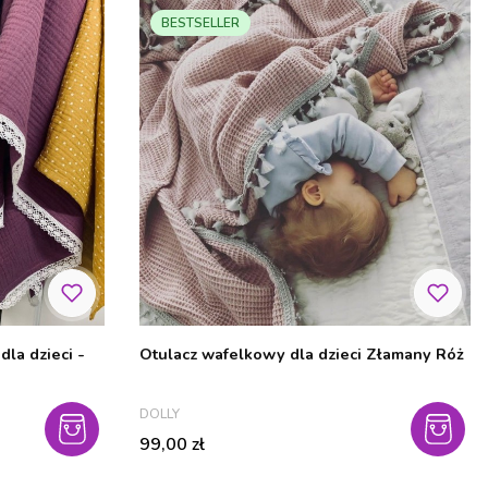
BESTSELLER
la dzieci -
Otulacz wafelkowy dla dzieci Złamany Róż
PRODUCENT
DOLLY
Cena
99,00 zł