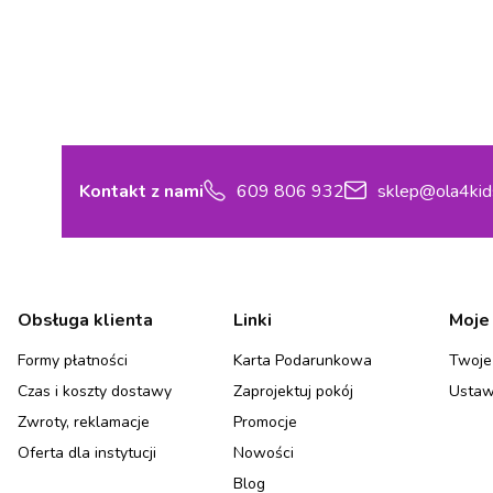
Kontakt z nami
609 806 932
sklep@ola4kid
Linki w stopce
Obsługa klienta
Linki
Moje
Formy płatności
Karta Podarunkowa
Twoje
Czas i koszty dostawy
Zaprojektuj pokój
Ustaw
Zwroty, reklamacje
Promocje
Oferta dla instytucji
Nowości
Blog