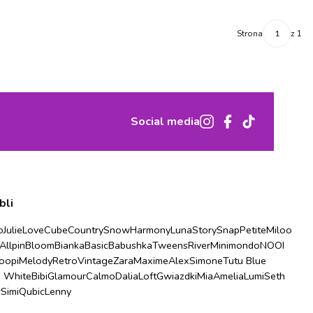
Strona
z 1
Social media
bli
o
Julie
Love
Cube
Country
Snow
Harmony
Luna
Story
Snap
Petite
Miloo
Allpin
Bloom
Bianka
Basic
Babushka
Tweens
River
Minimondo
NOOI
oopi
Melody
Retro
Vintage
Zara
Maxime
Alex
Simone
Tutu Blue
u White
Bibi
Glamour
Calmo
Dalia
Loft
Gwiazdki
Mia
Amelia
Lumi
Seth
r
Simi
Qubic
Lenny