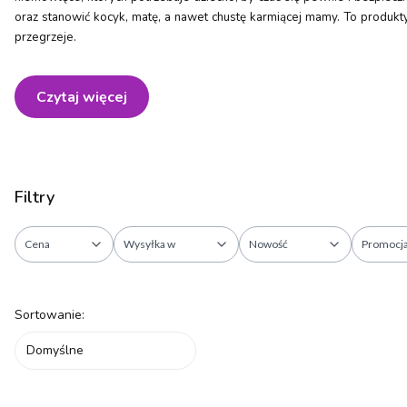
oraz stanowić kocyk, matę, a nawet chustę karmiącej mamy. To produkty
przegrzeje.
Czytaj więcej
Filtry
Cena
Wysyłka w
Nowość
Promocj
Koniec filtrów
Lista produktów
Sortowanie:
Domyślne