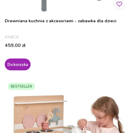
Drewniana kuchnia z akcesoriami - zabawka dla dzieci
PRODUCENT
JOUECO
Cena
459,00 zł
Do koszyka
BESTSELLER