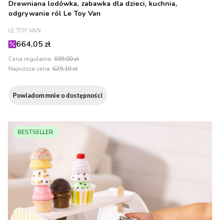
Drewniana lodówka, zabawka dla dzieci, kuchnia,
odgrywanie ról Le Toy Van
PRODUCENT
LE TOY VAN
Cena promocyjna
664,05 zł
Cena regularna:
699,00 zł
Najniższa cena:
629,10 zł
Powiadom mnie o dostępności
BESTSELLER