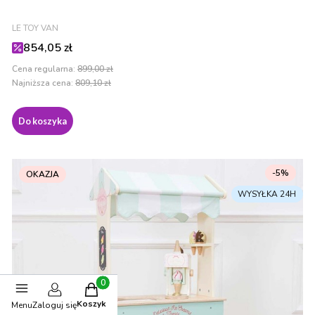
PRODUCENT
LE TOY VAN
Cena promocyjna
854,05 zł
Cena regularna:
899,00 zł
Najniższa cena:
809,10 zł
Do koszyka
-5%
OKAZJA
Produkty w koszyku: 0. Zobacz szczegóły
Koszyk
Menu
Zaloguj się