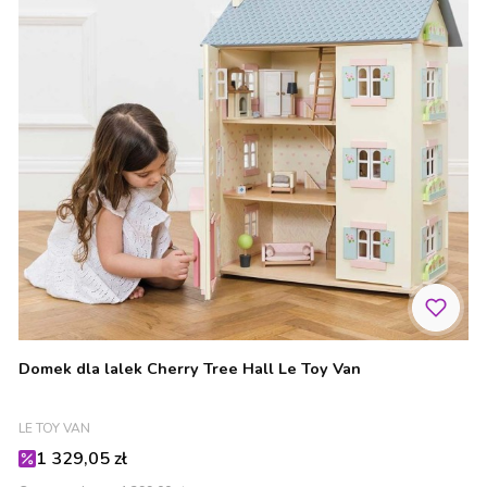
Domek dla lalek Cherry Tree Hall Le Toy Van
PRODUCENT
LE TOY VAN
Cena promocyjna
1 329,05 zł