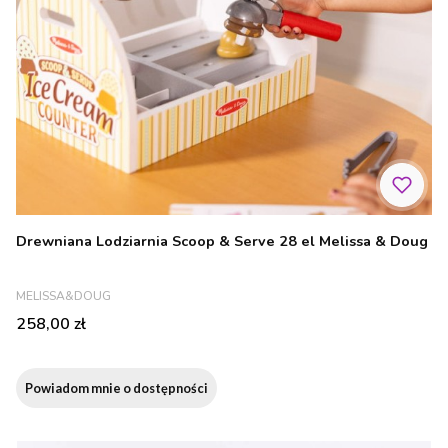
Drewniana Lodziarnia Scoop & Serve 28 el Melissa & Doug
PRODUCENT
MELISSA&DOUG
Cena
258,00 zł
Powiadom mnie o dostępności