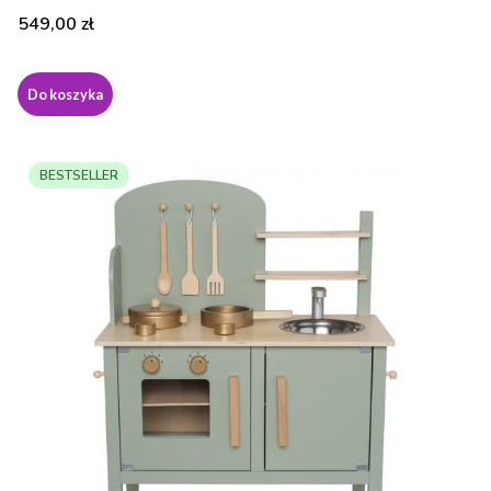
Cena
549,00 zł
Do koszyka
BESTSELLER