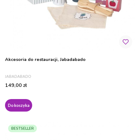
Akcesoria do restauracji, Jabadabado
PRODUCENT
JABADABADO
Cena
149,00 zł
Do koszyka
BESTSELLER