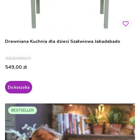
Drewniana Kuchnia dla dzieci Szałwiowa Jabadabado
PRODUCENT
JABADABADO
Cena
549,00 zł
Do koszyka
BESTSELLER