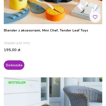
Blender z akcesoriami, Mini Chef, Tender Leaf Toys
PRODUCENT
TENDER LEAF TOYS
Cena
195,00 zł
Do koszyka
BESTSELLER