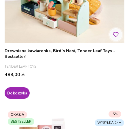
Drewniana kawiarenka, Bird`s Nest, Tender Leaf Toys -
Bestseller!
PRODUCENT
TENDER LEAF TOYS
Cena
489,00 zł
Do koszyka
-5%
OKAZJA
BESTSELLER