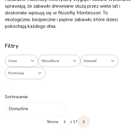
sprawiają, że zabawki drewniane służą przez wiele lat i
doskonale wpisują się w filozofię Montessori. To
ekologiczne, bezpieczne i piękne zabawki, które dzieci
pokochają każdego dnia.
Filtry
Cena
Wysyłka w
Nowość
Promocja
Koniec filtrów
Lista produktów
Sortowanie:
Domyślne
Strona
z 17
Następne produkty