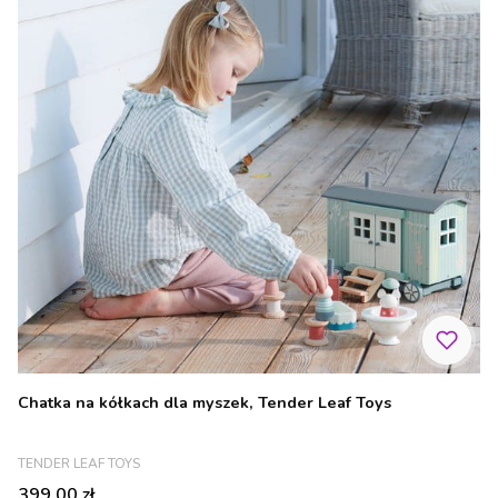
Chatka na kółkach dla myszek, Tender Leaf Toys
PRODUCENT
TENDER LEAF TOYS
Cena
399,00 zł