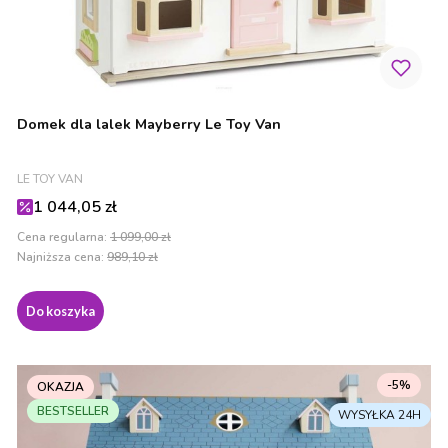
Domek dla lalek Mayberry Le Toy Van
PRODUCENT
LE TOY VAN
Cena promocyjna
1 044,05 zł
Cena regularna:
1 099,00 zł
Najniższa cena:
989,10 zł
Do koszyka
-5%
OKAZJA
BESTSELLER