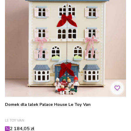
Domek dla lalek Palace House Le Toy Van
PRODUCENT
LE TOY VAN
Cena promocyjna
2 184,05 zł