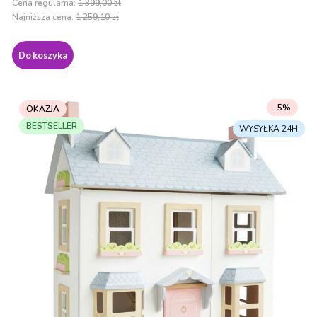
Cena regularna:
1 399,00 zł
Najniższa cena:
1 259,10 zł
Do koszyka
-5%
OKAZJA
BESTSELLER