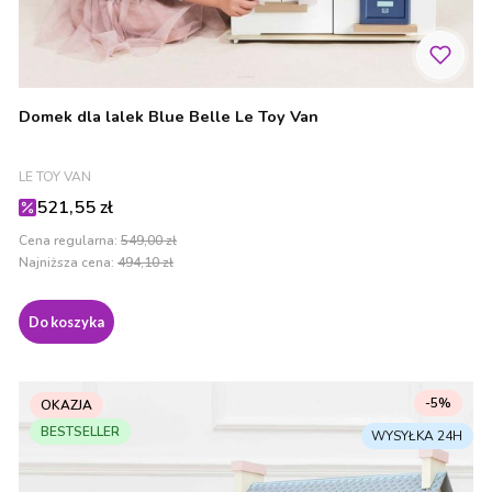
Domek dla lalek Blue Belle Le Toy Van
PRODUCENT
LE TOY VAN
Cena promocyjna
521,55 zł
Cena regularna:
549,00 zł
Najniższa cena:
494,10 zł
Do koszyka
-5%
OKAZJA
BESTSELLER