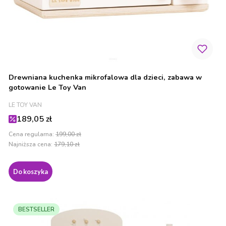
Drewniana kuchenka mikrofalowa dla dzieci, zabawa w
gotowanie Le Toy Van
PRODUCENT
LE TOY VAN
Cena promocyjna
189,05 zł
Cena regularna:
199,00 zł
Najniższa cena:
179,10 zł
Do koszyka
BESTSELLER