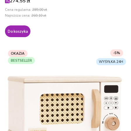
Cena promocyjna
274,55 zł
Cena regularna:
289,00 zł
Najniższa cena:
260,10 zł
Do koszyka
-5%
OKAZJA
BESTSELLER