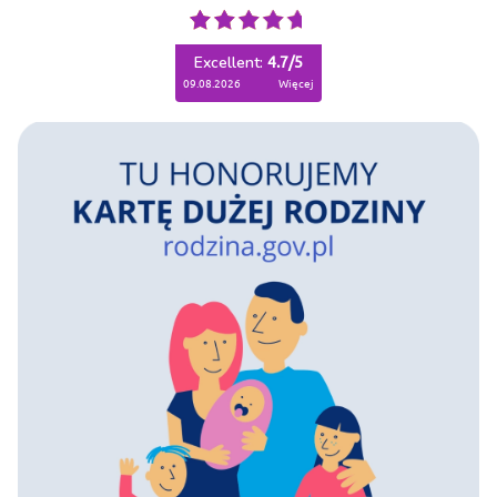
Excellent:
4.7
/
5
09.08.2026
więcej