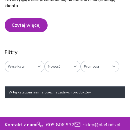
klienta.
Czytaj więcej
Filtry
Wysyłka w
Nowość
Promocja
Koniec filtrów
Lista produktów
W tej kategorii nie ma obecnie żadnych produktów
Kontakt z nami
609 806 932
sklep@ola4kids.pl