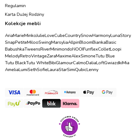
Regulamin
Karta Dużej Rodziny
Kolekcje mebli
Aria
Marie
Minko
Julie
Love
Cube
Country
Snow
Harmony
Luna
Story
Snap
Petite
Miloo
Swing
Marsylia
Allpin
Bloom
Bianka
Basic
Babushka
Tweens
River
Minimondo
NOOI
Funflex
Collet
Loopi
Melody
Retro
Vintage
Zara
Maxime
Alex
Simone
Tutu Blue
Tutu Black
Tutu White
Bibi
Glamour
Calmo
Dalia
Loft
Gwiazdki
Mia
Amelia
Lumi
Seth
Sofie
Laura
Star
Simi
Qubic
Lenny