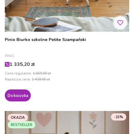
Pinio Biurko szkolne Petite Szampański
PRODUCENT
PINIO
Cena promocyjna
1 335,20 zł
Cena regularna:
1 669,00 zł
Najniższa cena:
1 418,65 zł
Do koszyka
-15%
OKAZJA
BESTSELLER