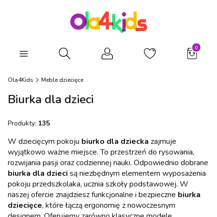
Produkty
Otwórz wyszukiwarkę
Ola4Kids
Meble dziecięce
Biurka dla dzieci
Produkty:
135
W dziecięcym pokoju
biurko dla dziecka
zajmuje
wyjątkowo ważne miejsce. To przestrzeń do rysowania,
rozwijania pasji oraz codziennej nauki. Odpowiednio dobrane
biurka dla dzieci
są niezbędnym elementem wyposażenia
pokoju przedszkolaka, ucznia szkoły podstawowej. W
naszej ofercie znajdziesz funkcjonalne i bezpieczne
biurka
dziecięce
, które łączą ergonomię z nowoczesnym
designem. Oferujemy zarówno klasyczne modele