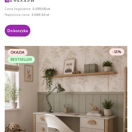
1 019,15 zł
Cena regularna:
1 199,00 zł
Najniższa cena:
1 043,13 zł
Do koszyka
-15%
OKAZJA
BESTSELLER