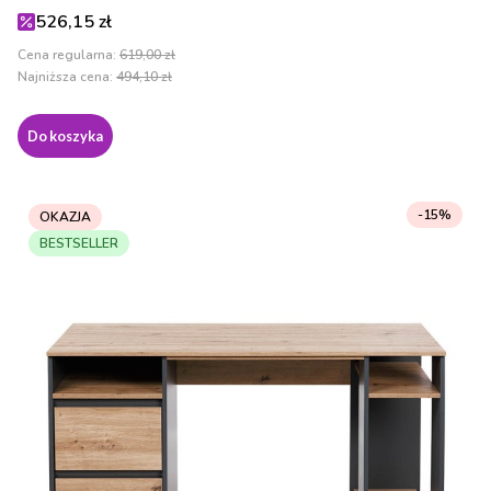
Cena promocyjna
526,15 zł
Cena regularna:
619,00 zł
Najniższa cena:
494,10 zł
Do koszyka
-15%
OKAZJA
BESTSELLER