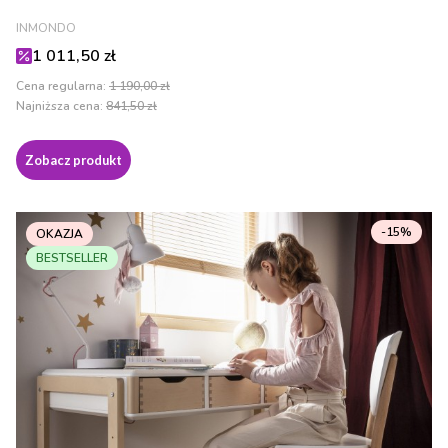
PRODUCENT
INMONDO
Cena promocyjna
1 011,50 zł
Cena regularna:
1 190,00 zł
Najniższa cena:
841,50 zł
Zobacz produkt
-15%
OKAZJA
BESTSELLER