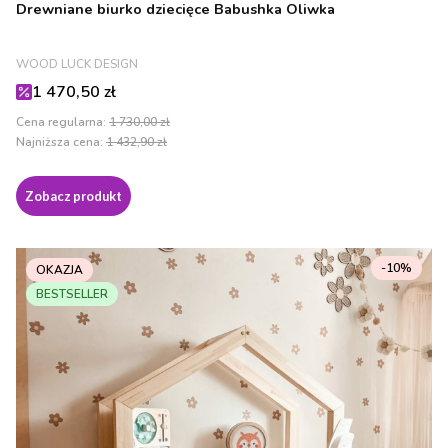
Drewniane biurko dziecięce Babushka Oliwka
PRODUCENT
WOOD LUCK DESIGN
Cena promocyjna
1 470,50 zł
Cena regularna:
1 730,00 zł
Najniższa cena:
1 432,90 zł
Zobacz produkt
-10%
OKAZJA
BESTSELLER