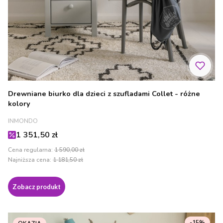
Drewniane biurko dla dzieci z szufladami Collet - różne
kolory
PRODUCENT
INMONDO
Cena promocyjna
1 351,50 zł
Cena regularna:
1 590,00 zł
Najniższa cena:
1 181,50 zł
Zobacz produkt
-15%