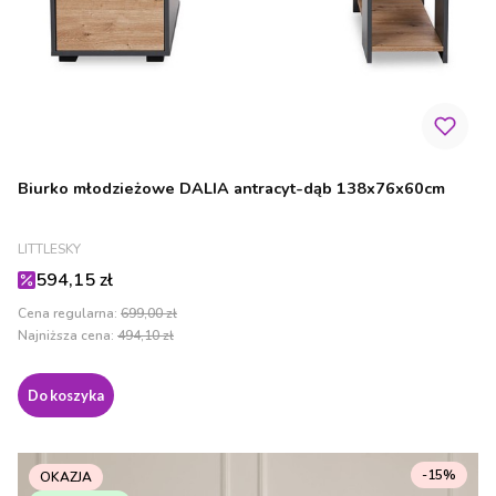
Biurko młodzieżowe DALIA antracyt-dąb 138x76x60cm
PRODUCENT
LITTLESKY
Cena promocyjna
594,15 zł
Cena regularna:
699,00 zł
Najniższa cena:
494,10 zł
Do koszyka
-15%
OKAZJA