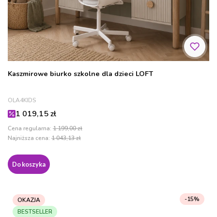
Kaszmirowe biurko szkolne dla dzieci LOFT
PRODUCENT
OLA4KIDS
Cena promocyjna
1 019,15 zł
Cena regularna:
1 199,00 zł
Najniższa cena:
1 043,13 zł
Do koszyka
-15%
OKAZJA
BESTSELLER