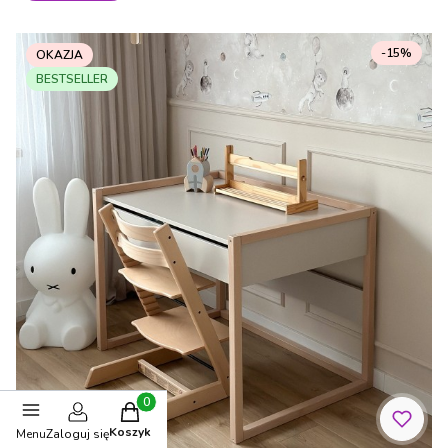
-15%
OKAZJA
BESTSELLER
Produkty w koszyku: 0. Zobacz szczegóły
Koszyk
Menu
Zaloguj się