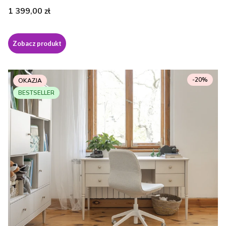
Cena
1 399,00 zł
Zobacz produkt
-20%
OKAZJA
BESTSELLER