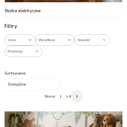
Biurka elektryczne
Filtry
Cena
Wysyłka w
Nowość
Promocja
Koniec filtrów
Lista produktów
Sortowanie:
Domyślne
Strona
z 6
Następne produkty