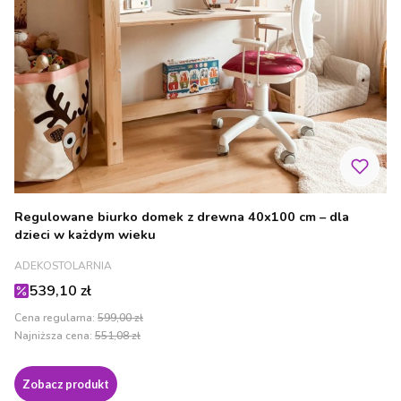
Regulowane biurko domek z drewna 40x100 cm – dla
dzieci w każdym wieku
PRODUCENT
ADEKOSTOLARNIA
Cena promocyjna
539,10 zł
Cena regularna:
599,00 zł
Najniższa cena:
551,08 zł
Zobacz produkt