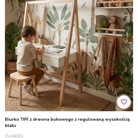
Biurko TIPI z drewna bukowego z regulowaną wysokością
blatu
PRODUCENT
OLA4KIDS