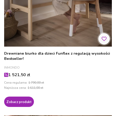
Drewniane biurko dla dzieci Funflex z regulacją wysokości
Bestseller!
PRODUCENT
INMONDO
Cena promocyjna
1 521,50 zł
Cena regularna:
1 790,00 zł
Najniższa cena:
1 611,00 zł
Zobacz produkt