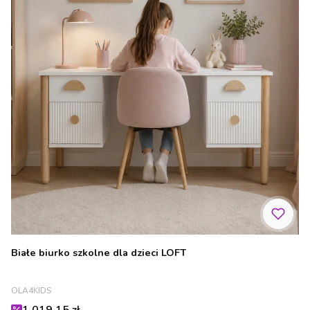
Białe biurko szkolne dla dzieci LOFT
PRODUCENT
OLA4KIDS
Cena promocyjna