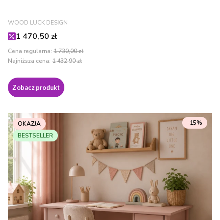
PRODUCENT
WOOD LUCK DESIGN
Cena promocyjna
1 470,50 zł
Cena regularna:
1 730,00 zł
Najniższa cena:
1 432,90 zł
Zobacz produkt
-15%
OKAZJA
BESTSELLER