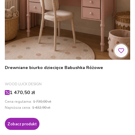
Drewniane biurko dziecięce Babushka Różowe
PRODUCENT
WOOD LUCK DESIGN
Cena promocyjna
1 470,50 zł
Cena regularna:
1 730,00 zł
Najniższa cena:
1 432,90 zł
Zobacz produkt