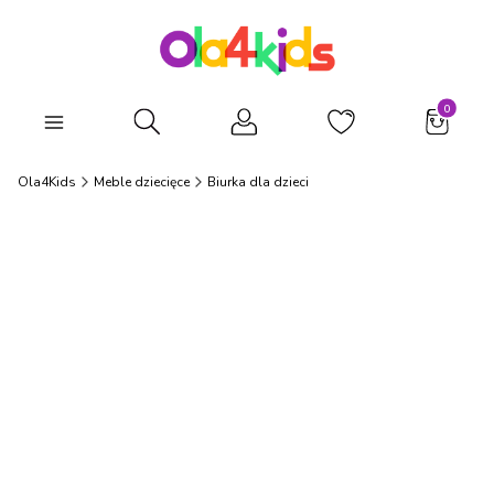
Produkty
Otwórz wyszukiwarkę
Ola4Kids
Meble dziecięce
Biurka dla dzieci