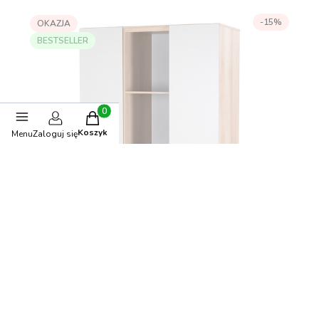
-15%
OKAZJA
BESTSELLER
Produkty w koszyku: 0. Zobacz szczegóły
Koszyk
Menu
Zaloguj się
Szafa młodzieżowa DALIA popiel-buk 120x183x50cm