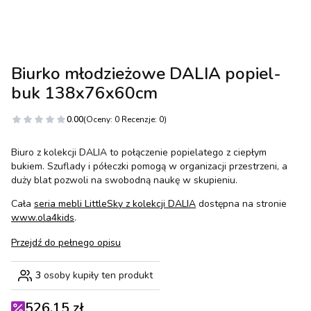
Biurko młodzieżowe DALIA popiel-
buk 138x76x60cm
0.00
(Oceny: 0 Recenzje: 0)
Biuro z kolekcji DALIA to połączenie popielatego z ciepłym
bukiem. Szuflady i półeczki pomogą w organizacji przestrzeni, a
duży blat pozwoli na swobodną naukę w skupieniu.
Cała
seria mebli LittleSky z kolekcji DALIA
dostępna na stronie
www.ola4kids
.
Przejdź do pełnego opisu
3
osoby kupiły ten produkt
526,15 zł