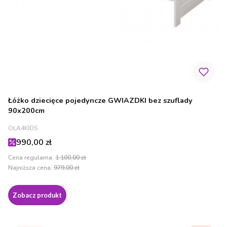
Łóżko dziecięce pojedyncze GWIAZDKI bez szuflady
90x200cm
PRODUCENT
OLA4KIDS
Cena promocyjna
990,00 zł
Cena regularna:
1 100,00 zł
Najniższa cena:
979,00 zł
Zobacz produkt