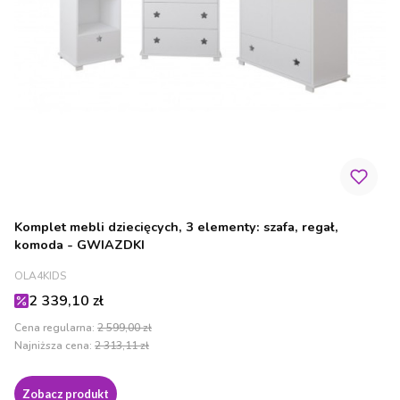
Komplet mebli dziecięcych, 3 elementy: szafa, regał,
komoda - GWIAZDKI
PRODUCENT
OLA4KIDS
Cena promocyjna
2 339,10 zł
Cena regularna:
2 599,00 zł
Najniższa cena:
2 313,11 zł
Zobacz produkt