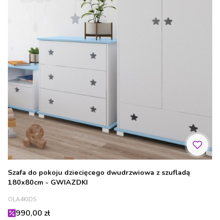
Szafa do pokoju dziecięcego dwudrzwiowa z szufladą
180x80cm - GWIAZDKI
PRODUCENT
OLA4KIDS
Cena promocyjna
990,00 zł