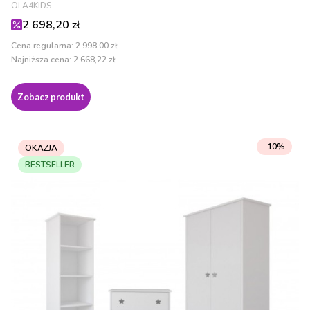
PRODUCENT
OLA4KIDS
Cena promocyjna
2 698,20 zł
Cena regularna:
2 998,00 zł
Najniższa cena:
2 668,22 zł
Zobacz produkt
-10%
OKAZJA
BESTSELLER