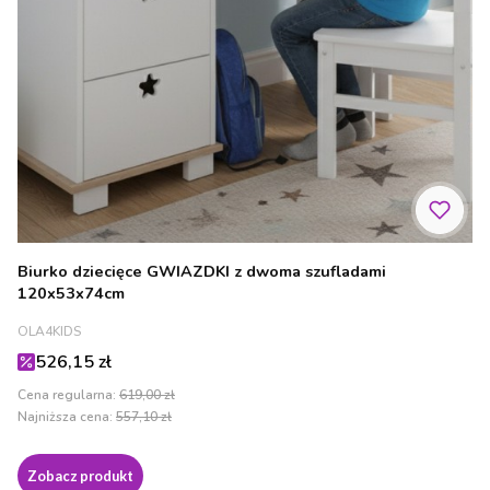
Biurko dziecięce GWIAZDKI z dwoma szufladami
120x53x74cm
PRODUCENT
OLA4KIDS
Cena promocyjna
526,15 zł
Cena regularna:
619,00 zł
Najniższa cena:
557,10 zł
Zobacz produkt