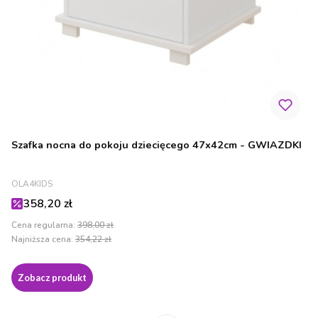
Szafka nocna do pokoju dziecięcego 47x42cm - GWIAZDKI
PRODUCENT
OLA4KIDS
Cena promocyjna
358,20 zł
Cena regularna:
398,00 zł
Najniższa cena:
354,22 zł
Zobacz produkt