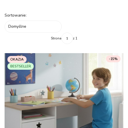
Koniec filtrów
Lista produktów
Sortowanie:
Domyślne
Strona
z 1
-15%
OKAZJA
BESTSELLER