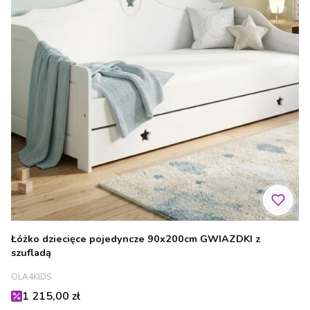
Łóżko dziecięce pojedyncze 90x200cm GWIAZDKI z
szufladą
PRODUCENT
OLA4KIDS
Cena promocyjna
1 215,00 zł