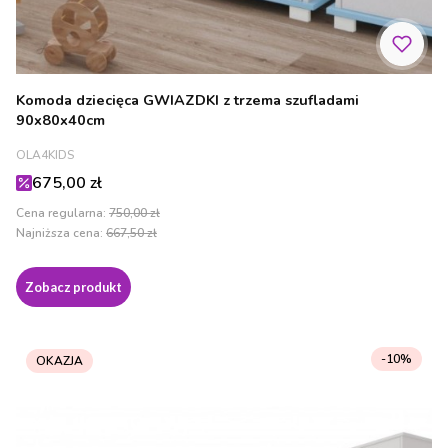
Komoda dziecięca GWIAZDKI z trzema szufladami
90x80x40cm
PRODUCENT
OLA4KIDS
Cena promocyjna
675,00 zł
Cena regularna:
750,00 zł
Najniższa cena:
667,50 zł
Zobacz produkt
-10%
OKAZJA