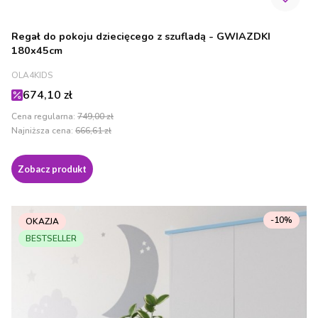
Regał do pokoju dziecięcego z szufladą - GWIAZDKI
180x45cm
PRODUCENT
OLA4KIDS
Cena promocyjna
674,10 zł
Cena regularna:
749,00 zł
Najniższa cena:
666,61 zł
Zobacz produkt
-10%
OKAZJA
BESTSELLER