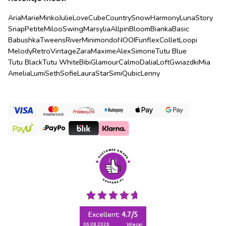
Aria
Marie
Minko
Julie
Love
Cube
Country
Snow
Harmony
Luna
Story
Snap
Petite
Miloo
Swing
Marsylia
Allpin
Bloom
Bianka
Basic
Babushka
Tweens
River
Minimondo
NOOI
Funflex
Collet
Loopi
Melody
Retro
Vintage
Zara
Maxime
Alex
Simone
Tutu Blue
Tutu Black
Tutu White
Bibi
Glamour
Calmo
Dalia
Loft
Gwiazdki
Mia
Amelia
Lumi
Seth
Sofie
Laura
Star
Simi
Qubic
Lenny
Excellent:
4.7
/
5
06.08.2026
więcej