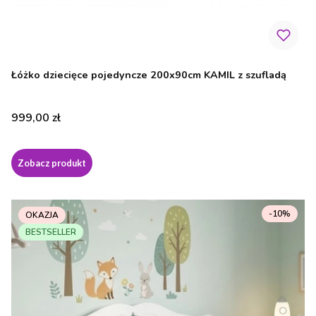
Łóżko dziecięce pojedyncze 200x90cm KAMIL z szufladą
Cena
999,00 zł
Zobacz produkt
-10%
OKAZJA
BESTSELLER