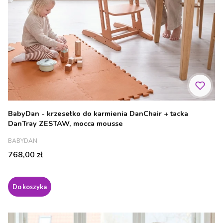
BabyDan - krzesełko do karmienia DanChair + tacka
DanTray ZESTAW, mocca mousse
PRODUCENT
BABYDAN
Cena
768,00 zł
Do koszyka