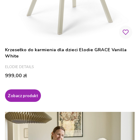
Krzesełko do karmienia dla dzieci Elodie GRACE Vanilla
White
PRODUCENT
ELODIE DETAILS
Cena
999,00 zł
Zobacz produkt