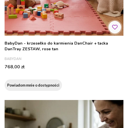
BabyDan - krzesełko do karmienia DanChair + tacka
DanTray ZESTAW, rose tan
PRODUCENT
BABYDAN
Cena
768,00 zł
Powiadom mnie o dostępności