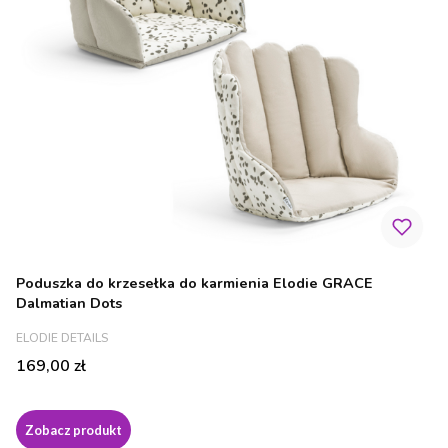
Poduszka do krzesełka do karmienia Elodie GRACE
Dalmatian Dots
PRODUCENT
ELODIE DETAILS
Cena
169,00 zł
Zobacz produkt