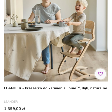
LEANDER - krzesełko do karmienia Louie™, dąb, naturalne
PRODUCENT
LEANDER
Cena
1 399,00 zł