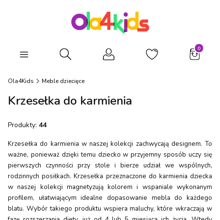
Produkty
Otwórz wyszukiwarkę
Ola4Kids
Meble dziecięce
Krzesełka do karmienia
Produkty:
44
Krzesełka do karmienia w naszej kolekcji zachwycają designem. To
ważne, ponieważ dzięki temu dziecko w przyjemny sposób uczy się
pierwszych czynności przy stole i bierze udział we wspólnych,
rodzinnych posiłkach. Krzesełka przeznaczone do karmienia dziecka
w naszej kolekcji magnetyzują kolorem i wspaniale wykonanym
profilem, ułatwiającym idealne dopasowanie mebla do każdego
blatu. Wybór takiego produktu wspiera maluchy, które wkraczają w
fazę rozszerzania diety, już od 4 lub 5 miesiąca ich życia. Wtedy