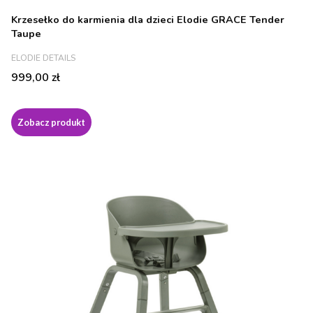
Krzesełko do karmienia dla dzieci Elodie GRACE Tender
Taupe
PRODUCENT
ELODIE DETAILS
Cena
999,00 zł
Zobacz produkt