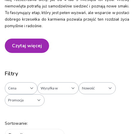
niemowlęta potrafią już samodzielnie siedzieć i poznają nowe smaki.
To fascynujący etap, który jest pełen wyzwań, ale wsparcie w postaci
dobrego krzesełka do karmienia pozwala przejść ten rozdział życia
pomyślnie i radośnie.
Czytaj więcej
Filtry
Cena
Wysyłka w
Nowość
Promocja
Koniec filtrów
Lista produktów
Sortowanie: