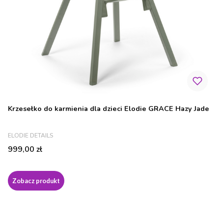
Krzesełko do karmienia dla dzieci Elodie GRACE Hazy Jade
PRODUCENT
ELODIE DETAILS
Cena
999,00 zł
Zobacz produkt