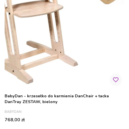
BabyDan - krzesełko do karmienia DanChair + tacka
DanTray ZESTAW, bielony
PRODUCENT
BABYDAN
Cena
768,00 zł