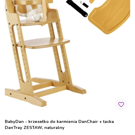
BabyDan - krzesełko do karmienia DanChair + tacka
DanTray ZESTAW, naturalny