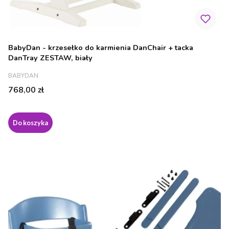
BabyDan - krzesełko do karmienia DanChair + tacka
DanTray ZESTAW, biały
PRODUCENT
BABYDAN
Cena
768,00 zł
Do koszyka