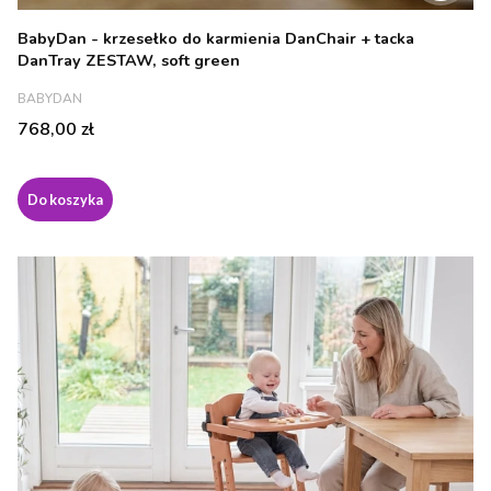
BabyDan - krzesełko do karmienia DanChair + tacka
DanTray ZESTAW, soft green
PRODUCENT
BABYDAN
Cena
768,00 zł
Do koszyka