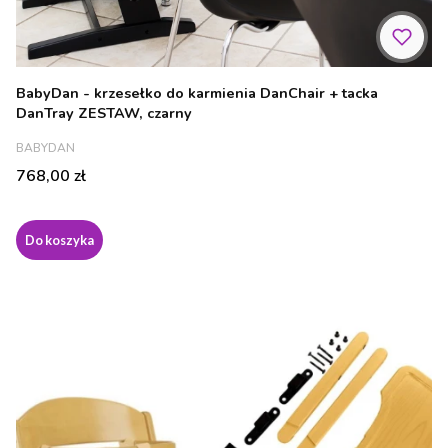
BabyDan - krzesełko do karmienia DanChair + tacka
DanTray ZESTAW, czarny
PRODUCENT
BABYDAN
Cena
768,00 zł
Do koszyka