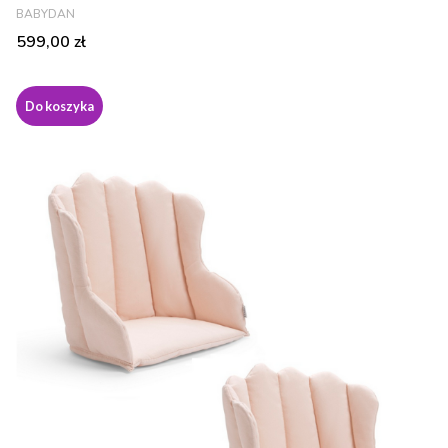
PRODUCENT
BABYDAN
Cena
599,00 zł
Do koszyka