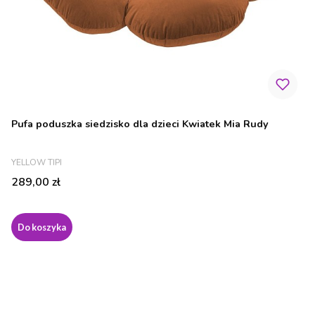
Pufa poduszka siedzisko dla dzieci Kwiatek Mia Rudy
PRODUCENT
YELLOW TIPI
Cena
289,00 zł
Do koszyka