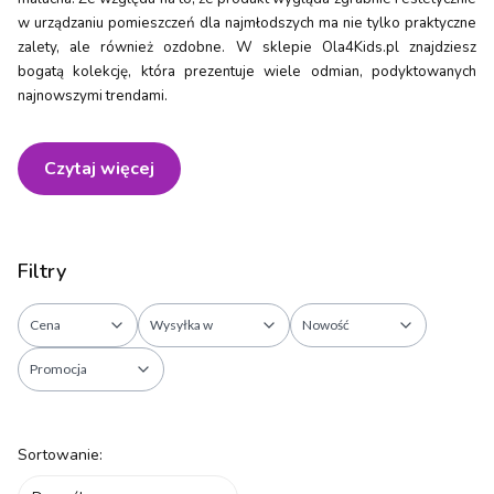
w urządzaniu pomieszczeń dla najmłodszych ma nie tylko praktyczne
zalety, ale również ozdobne. W sklepie Ola4Kids.pl znajdziesz
bogatą kolekcję, która prezentuje wiele odmian, podyktowanych
najnowszymi trendami.
Czytaj więcej
Filtry
Cena
Wysyłka w
Nowość
Promocja
Koniec filtrów
Lista produktów
Sortowanie: