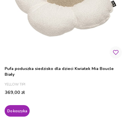
Pufa poduszka siedzisko dla dzieci Kwiatek Mia Boucle
Biały
PRODUCENT
YELLOW TIPI
Cena
369,00 zł
Do koszyka