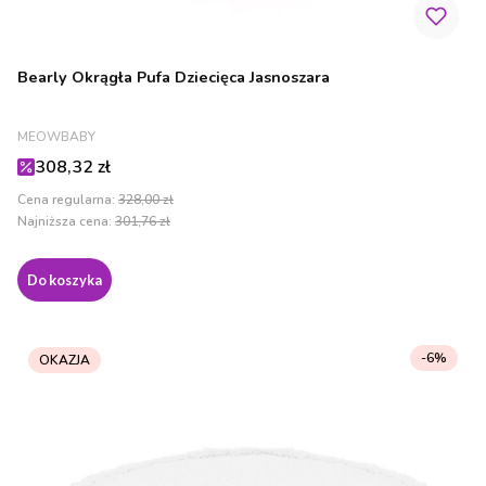
Bearly Okrągła Pufa Dziecięca Jasnoszara
PRODUCENT
MEOWBABY
Cena promocyjna
308,32 zł
Cena regularna:
328,00 zł
Najniższa cena:
301,76 zł
Do koszyka
-6%
OKAZJA