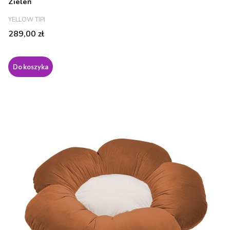
Zieleń
PRODUCENT
YELLOW TIPI
Cena
289,00 zł
Do koszyka