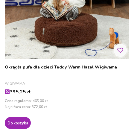
Okrągła pufa dla dzieci Teddy Warm Hazel Wigiwama
PRODUCENT
WIGIWAMA
Cena promocyjna
395,25 zł
Cena regularna:
465,00 zł
Najniższa cena:
372,00 zł
Do koszyka