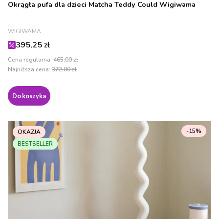
Okrągła pufa dla dzieci Matcha Teddy Could Wigiwama
PRODUCENT
WIGIWAMA
Cena promocyjna
395,25 zł
Cena regularna:
465,00 zł
Najniższa cena:
372,00 zł
Do koszyka
-15%
OKAZJA
BESTSELLER