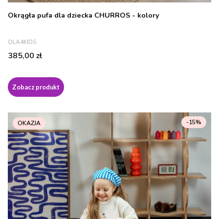
Okrągła pufa dla dziecka CHURROS - kolory
PRODUCENT
OLA4KIDS
Cena
385,00 zł
Zobacz produkt
-15%
OKAZJA