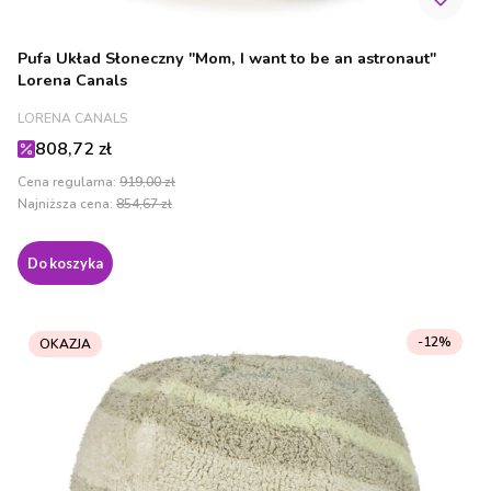
Pufa Układ Słoneczny "Mom, I want to be an astronaut"
Lorena Canals
PRODUCENT
LORENA CANALS
Cena promocyjna
808,72 zł
Cena regularna:
919,00 zł
Najniższa cena:
854,67 zł
Do koszyka
-12%
OKAZJA