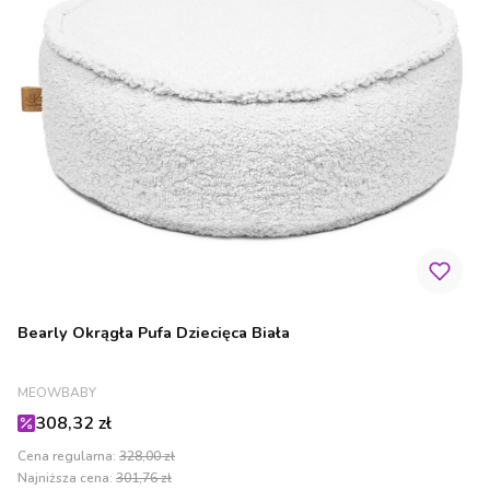
Bearly Okrągła Pufa Dziecięca Biała
PRODUCENT
MEOWBABY
Cena promocyjna
308,32 zł
Cena regularna:
328,00 zł
Najniższa cena:
301,76 zł