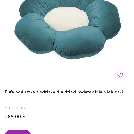
Pufa poduszka siedzisko dla dzieci Kwiatek Mia Niebieski
PRODUCENT
YELLOW TIPI
Cena
289,00 zł