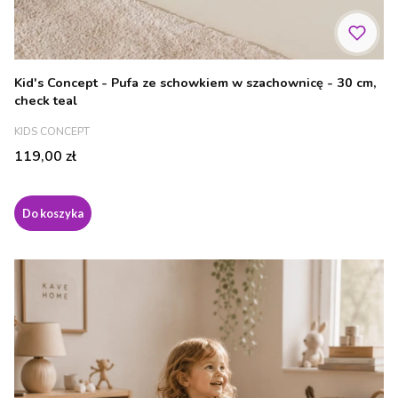
Kid's Concept - Pufa ze schowkiem w szachownicę - 30 cm,
check teal
PRODUCENT
KIDS CONCEPT
Cena
119,00 zł
Do koszyka