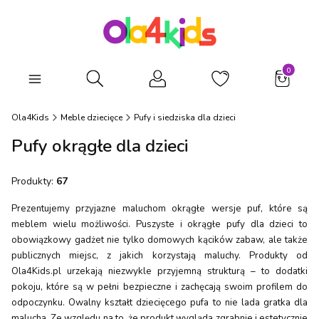
Produkty
Otwórz wyszukiwarkę
Ola4Kids
Meble dziecięce
Pufy i siedziska dla dzieci
Pufy okrągłe dla dzieci
Produkty:
67
Prezentujemy przyjazne maluchom okrągłe wersje puf, które są
meblem wielu możliwości. Puszyste i okrągłe pufy dla dzieci to
obowiązkowy gadżet nie tylko domowych kącików zabaw, ale także
publicznych miejsc, z jakich korzystają maluchy. Produkty od
Ola4Kids.pl urzekają niezwykle przyjemną strukturą – to dodatki
pokoju, które są w pełni bezpieczne i zachęcają swoim profilem do
odpoczynku. Owalny kształt dziecięcego pufa to nie lada gratka dla
malucha. Ze względu na to, że produkt wygląda zgrabnie i estetycznie