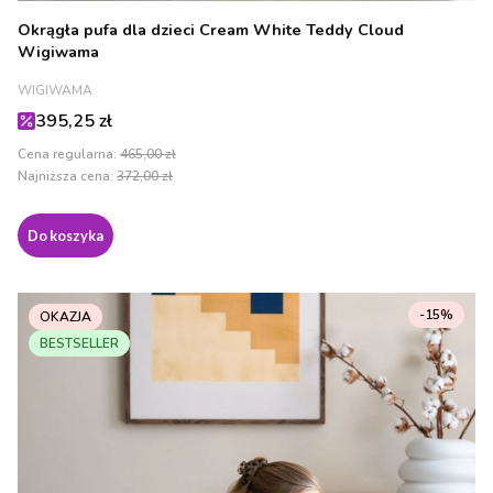
Okrągła pufa dla dzieci Cream White Teddy Cloud
Wigiwama
PRODUCENT
WIGIWAMA
Cena promocyjna
395,25 zł
Cena regularna:
465,00 zł
Najniższa cena:
372,00 zł
Do koszyka
-15%
OKAZJA
BESTSELLER