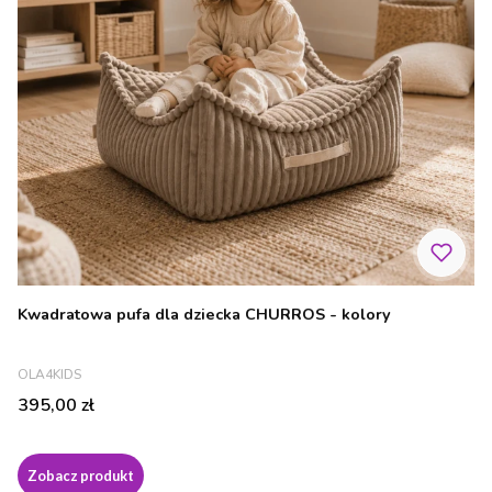
Kwadratowa pufa dla dziecka CHURROS - kolory
PRODUCENT
OLA4KIDS
Cena
395,00 zł
Zobacz produkt