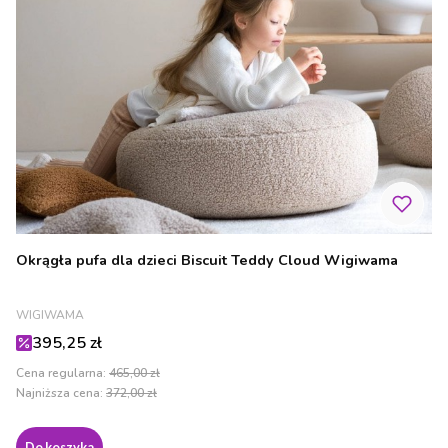
Okrągła pufa dla dzieci Biscuit Teddy Cloud Wigiwama
PRODUCENT
WIGIWAMA
Cena promocyjna
395,25 zł
Cena regularna:
465,00 zł
Najniższa cena:
372,00 zł
Do koszyka