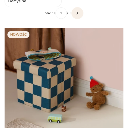
Domyślne
Strona
z 3
Następne produkty
NOWOŚĆ