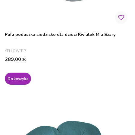
Pufa poduszka siedzisko dla dzieci Kwiatek Mia Szary
PRODUCENT
YELLOW TIPI
Cena
289,00 zł
Do koszyka