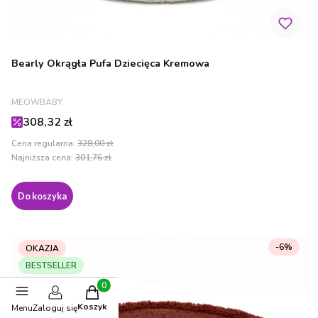
Bearly Okrągła Pufa Dziecięca Kremowa
PRODUCENT
MEOWBABY
Cena promocyjna
308,32 zł
Cena regularna:
328,00 zł
Najniższa cena:
301,76 zł
Do koszyka
-6%
OKAZJA
BESTSELLER
Produkty w koszyku: 0. Zobacz szczegóły
Koszyk
Menu
Zaloguj się