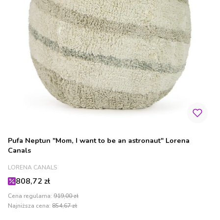
Pufa Neptun "Mom, I want to be an astronaut" Lorena
Canals
PRODUCENT
LORENA CANALS
Cena promocyjna
808,72 zł
Cena regularna:
919,00 zł
Najniższa cena:
854,67 zł