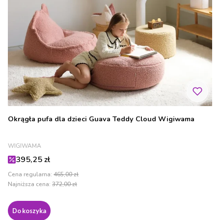
Okrągła pufa dla dzieci Guava Teddy Cloud Wigiwama
PRODUCENT
WIGIWAMA
Cena promocyjna
395,25 zł
Cena regularna:
465,00 zł
Najniższa cena:
372,00 zł
Do koszyka