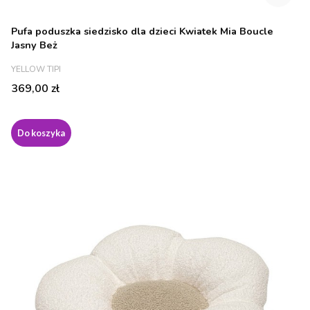
Pufa poduszka siedzisko dla dzieci Kwiatek Mia Boucle
Jasny Beż
PRODUCENT
YELLOW TIPI
Cena
369,00 zł
Do koszyka