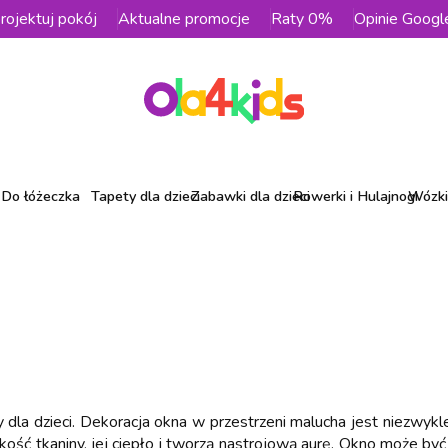
rojektuj pokój
Aktualne promocje
Raty 0%
Opinie Googl
Do łóżeczka
Tapety dla dzieci
Zabawki dla dzieci
Rowerki i Hulajnogi
Wózki 
 dla dzieci. Dekoracja okna w przestrzeni malucha jest niezwykl
ość tkaniny, jej ciepło i tworzą nastrojową aurę. Okno może b