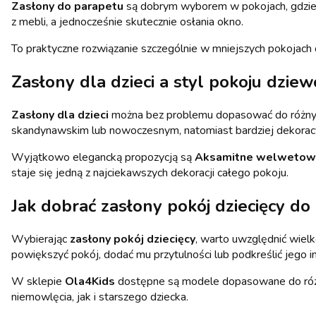
Zasłony do parapetu
są dobrym wyborem w pokojach, gdzie p
z mebli, a jednocześnie skutecznie osłania okno.
To praktyczne rozwiązanie szczególnie w mniejszych pokojach 
Zasłony dla dzieci a styl pokoju dziew
Zasłony dla dzieci
można bez problemu dopasować do różnych 
skandynawskim lub nowoczesnym, natomiast bardziej dekoracy
Wyjątkowo elegancką propozycją są
Aksamitne welwetowe 
staje się jedną z najciekawszych dekoracji całego pokoju.
Jak dobrać zasłony pokój dziecięcy do 
Wybierając
zasłony pokój dziecięcy
, warto uwzględnić wiel
powiększyć pokój, dodać mu przytulności lub podkreślić jego i
W sklepie
Ola4Kids
dostępne są modele dopasowane do różnyc
niemowlęcia, jak i starszego dziecka.