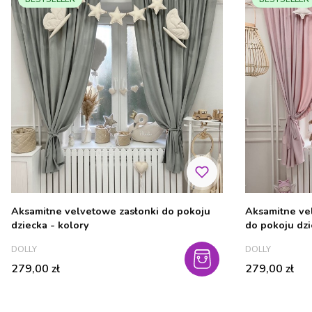
Aksamitne velvetowe zasłonki do pokoju
Aksamitne ve
dziecka - kolory
do pokoju dz
PRODUCENT
PRODUCENT
DOLLY
DOLLY
Cena
Cena
279,00 zł
279,00 zł