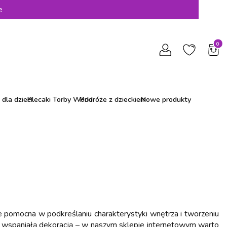
e
Produ
dla dzieci
Plecaki Torby Worki
Podróże z dzieckiem
Nowe produkty
e pomocna w podkreślaniu charakterystyki wnętrza i tworzeniu
yć wspaniałą dekoracją – w naszym sklepie internetowym warto