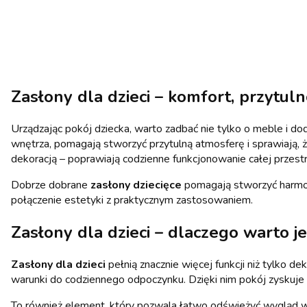
Zasłony dla dzieci – komfort, przytul
Urządzając pokój dziecka, warto zadbać nie tylko o meble i d
wnętrza, pomagają stworzyć przytulną atmosferę i sprawiają, 
dekoracją – poprawiają codzienne funkcjonowanie całej przest
Dobrze dobrane
zasłony dziecięce
pomagają stworzyć harmonij
połączenie estetyki z praktycznym zastosowaniem.
Zasłony dla dzieci – dlaczego warto j
Zasłony dla dzieci
pełnią znacznie więcej funkcji niż tylko 
warunki do codziennego odpoczynku. Dzięki nim pokój zyskuje b
To również element, który pozwala łatwo odświeżyć wygląd w