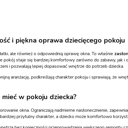
ność i piękna oprawa dziecięcego pokoju
odatki, ale również o odpowiednią oprawę okna. To właśnie
zasłon
że pokój staje się bardziej komfortowy zarówno do zabawy, jak i
rzeni i pozwalają lepiej dopasować wnętrze do potrzeb dziecka.
ną aranżację, podkreślają charakter pokoju i sprawiają, że wnętr
e mieć w pokoju dziecka?
dekorowanie okna. Ograniczają nadmierne nasłonecznienie, zapewn
ardziej przytulny charakter, a dziecko może komfortowo korzysta
nętrza bez konieczności przeprowadzania większego remontu cz