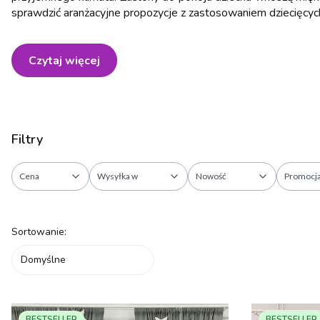
sprawdzić aranżacyjne propozycje z zastosowaniem dziecięcych
Czytaj więcej
Filtry
Cena
Wysyłka w
Nowość
Promocj
Koniec filtrów
Lista produktów
Sortowanie:
Domyślne
BESTSELLER
BESTSELLER