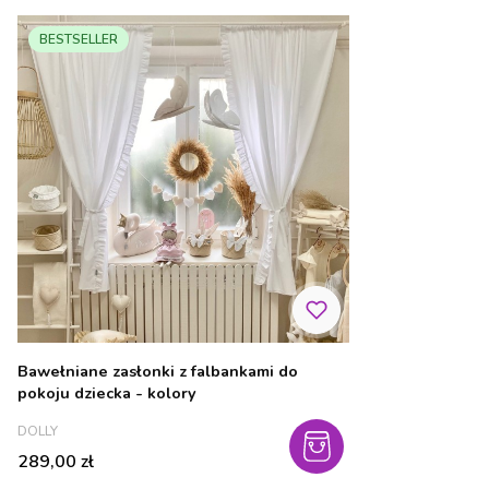
BESTSELLER
Bawełniane zasłonki z falbankami do
pokoju dziecka - kolory
PRODUCENT
DOLLY
Cena
289,00 zł