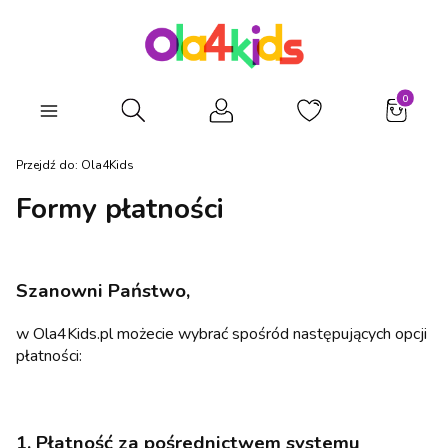
Produkty
Otwórz wyszukiwarkę
Przejdź do:
Ola4Kids
Formy płatności
Szanowni Państwo,
w Ola4Kids.pl możecie wybrać spośród następujących opcji
płatności:
1. Płatność za pośrednictwem systemu