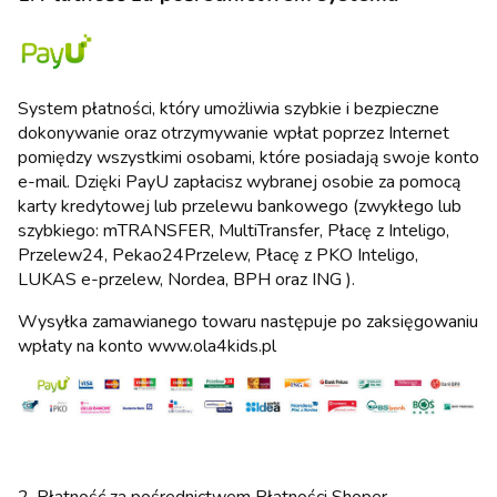
System płatności, który umożliwia szybkie i bezpieczne
dokonywanie oraz otrzymywanie wpłat poprzez Internet
pomiędzy wszystkimi osobami, które posiadają swoje konto
e-mail. Dzięki PayU zapłacisz wybranej osobie za pomocą
karty kredytowej lub przelewu bankowego (zwykłego lub
szybkiego: mTRANSFER, MultiTransfer, Płacę z Inteligo,
Przelew24, Pekao24Przelew, Płacę z PKO Inteligo,
LUKAS e-przelew, Nordea, BPH oraz ING ).
Wysyłka zamawianego towaru następuje po zaksięgowaniu
wpłaty na konto www.ola4kids.pl
2. Płatność za pośrednictwem Płatności Shoper