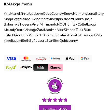
Kolekcje mebli
Aria
Marie
Minko
Julie
Love
Cube
Country
Snow
Harmony
Luna
Story
Snap
Petite
Miloo
Swing
Marsylia
Allpin
Bloom
Bianka
Basic
Babushka
Tweens
River
Minimondo
NOOI
Funflex
Collet
Loopi
Melody
Retro
Vintage
Zara
Maxime
Alex
Simone
Tutu Blue
Tutu Black
Tutu White
Bibi
Glamour
Calmo
Dalia
Loft
Gwiazdki
Mia
Amelia
Lumi
Seth
Sofie
Laura
Star
Simi
Qubic
Lenny
Excellent:
4.7
/
5