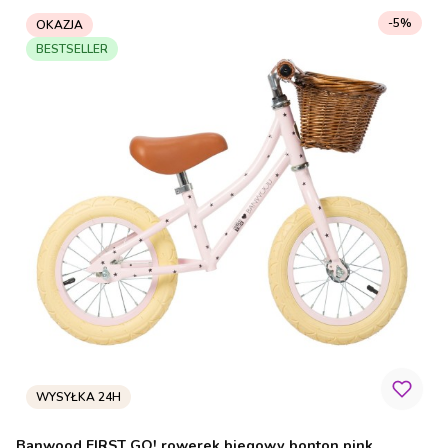
-5%
OKAZJA
BESTSELLER
Banwood FIRST GO! rowerek biegowy bonton pink