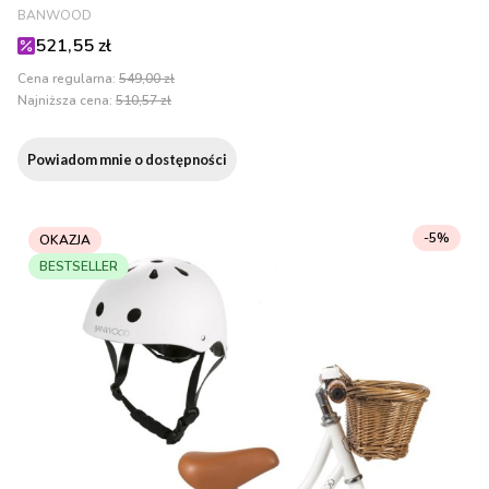
PRODUCENT
BANWOOD
Cena promocyjna
521,55 zł
Cena regularna:
549,00 zł
Najniższa cena:
510,57 zł
Powiadom mnie o dostępności
-5%
OKAZJA
BESTSELLER