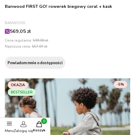
Banwood FIRST GO! rowerek biegowy coral + kask
PRODUCENT
BANWOOD
Cena promocyjna
569,05 zł
Cena regularna:
599,00 zł
Najniższa cena:
557,07 zł
Powiadom mnie o dostępności
-5%
OKAZJA
BESTSELLER
Produkty w koszyku: 0. Zobacz szczegóły
Koszyk
Menu
Zaloguj się