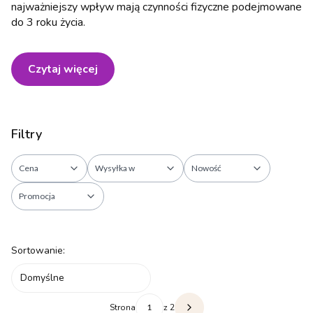
najważniejszy wpływ mają czynności fizyczne podejmowane
do 3 roku życia.
Czytaj więcej
Filtry
Cena
Wysyłka w
Nowość
Promocja
Koniec filtrów
Lista produktów
Sortowanie:
Domyślne
Strona
z 2
Następne produkty