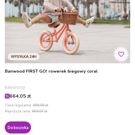
Banwood FIRST GO! rowerek biegowy coral
PRODUCENT
BANWOOD
Cena promocyjna
664,05 zł
Cena regularna:
699,00 zł
Najniższa cena:
650,07 zł
Do koszyka