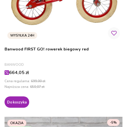
Banwood FIRST GO! rowerek biegowy red
PRODUCENT
BANWOOD
Cena promocyjna
664,05 zł
Cena regularna:
699,00 zł
Najniższa cena:
650,07 zł
Do koszyka
-5%
OKAZJA