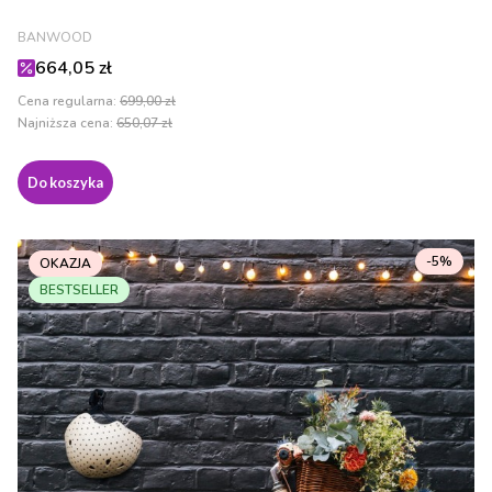
PRODUCENT
BANWOOD
Cena promocyjna
664,05 zł
Cena regularna:
699,00 zł
Najniższa cena:
650,07 zł
Do koszyka
-5%
OKAZJA
BESTSELLER