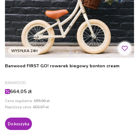
Banwood FIRST GO! rowerek biegowy bonton cream
PRODUCENT
BANWOOD
Cena promocyjna
664,05 zł
Cena regularna:
699,00 zł
Najniższa cena:
650,07 zł
Do koszyka