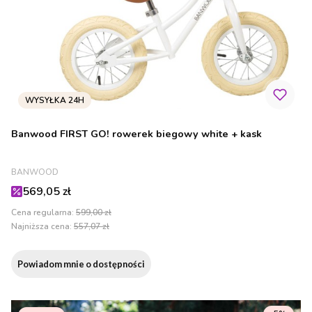
Banwood FIRST GO! rowerek biegowy white + kask
PRODUCENT
BANWOOD
Cena promocyjna
569,05 zł
Cena regularna:
599,00 zł
Najniższa cena:
557,07 zł
Powiadom mnie o dostępności