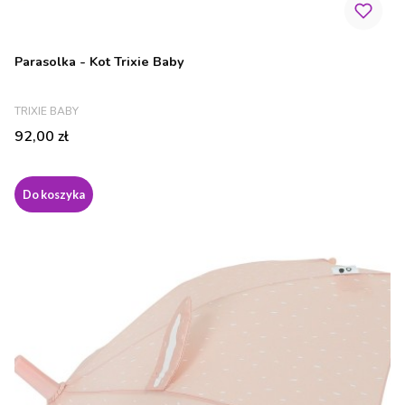
Parasolka - Kot Trixie Baby
PRODUCENT
TRIXIE BABY
Cena
92,00 zł
Do koszyka