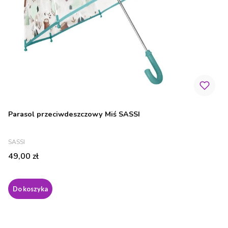
Parasol przeciwdeszczowy Miś SASSI
PRODUCENT
SASSI
Cena
49,00 zł
Do koszyka