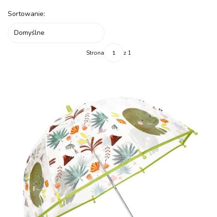
Lista produktów
Sortowanie:
Domyślne
Strona
z 1