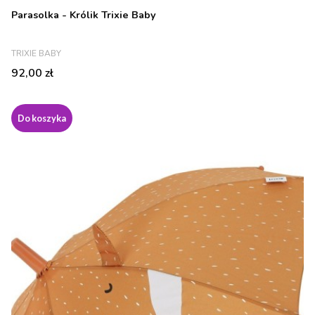
Parasolka - Królik Trixie Baby
PRODUCENT
TRIXIE BABY
Cena
92,00 zł
Do koszyka