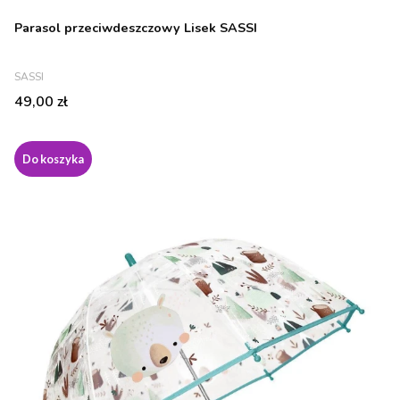
Parasol przeciwdeszczowy Lisek SASSI
PRODUCENT
SASSI
Cena
49,00 zł
Do koszyka