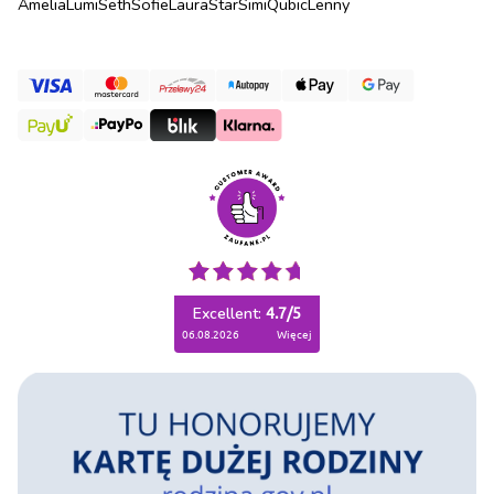
Amelia
Lumi
Seth
Sofie
Laura
Star
Simi
Qubic
Lenny
Excellent:
4.7
/
5
06.08.2026
więcej