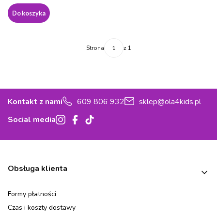
Do koszyka
Strona
z 1
Kontakt z nami
609 806 932
sklep@ola4kids.pl
Social media
Linki w stopce
Obsługa klienta
Formy płatności
Czas i koszty dostawy