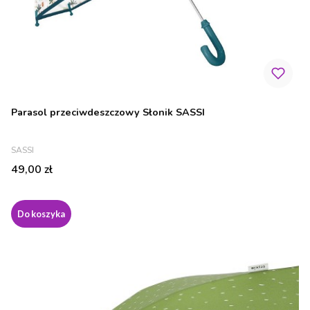
Parasol przeciwdeszczowy Słonik SASSI
PRODUCENT
SASSI
Cena
49,00 zł
Do koszyka