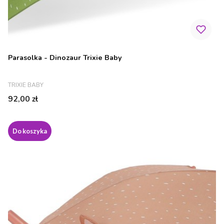
Parasolka - Dinozaur Trixie Baby
PRODUCENT
TRIXIE BABY
Cena
92,00 zł
Do koszyka