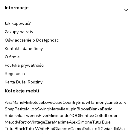
Informacje
Jak kupować?
Zakupy na raty
Oświadczenie o Dostępności
Kontakt i dane firmy
O firmie
Polityka prywatności
Regulamin
Karta Dużej Rodziny
Kolekcje mebli
Aria
Marie
Minko
Julie
Love
Cube
Country
Snow
Harmony
Luna
Story
Snap
Petite
Miloo
Swing
Marsylia
Allpin
Bloom
Bianka
Basic
Babushka
Tweens
River
Minimondo
NOOI
Funflex
Collet
Loopi
Melody
Retro
Vintage
Zara
Maxime
Alex
Simone
Tutu Blue
Tutu Black
Tutu White
Bibi
Glamour
Calmo
Dalia
Loft
Gwiazdki
Mia