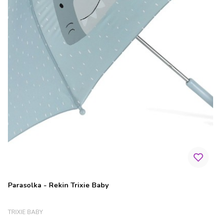
Parasolka - Rekin Trixie Baby
PRODUCENT
TRIXIE BABY