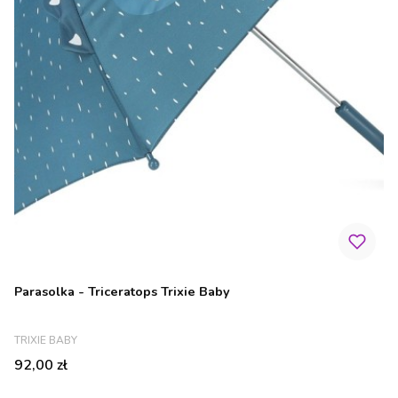
Parasolka - Triceratops Trixie Baby
PRODUCENT
TRIXIE BABY
Cena
92,00 zł