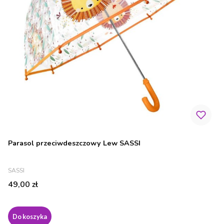
Parasol przeciwdeszczowy Lew SASSI
PRODUCENT
SASSI
Cena
49,00 zł
Do koszyka