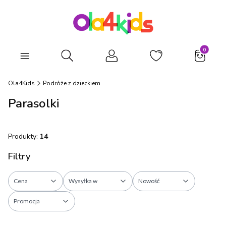
Produkty
Otwórz wyszukiwarkę
Ola4Kids
Podróże z dzieckiem
Parasolki
Produkty:
14
Filtry
Cena
Wysyłka w
Nowość
Promocja
Koniec filtrów