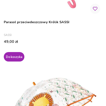
Parasol przeciwdeszczowy Królik SASSI
PRODUCENT
SASSI
Cena
49,00 zł
Do koszyka