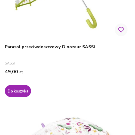
Parasol przeciwdeszczowy Dinozaur SASSI
PRODUCENT
SASSI
Cena
49,00 zł
Do koszyka