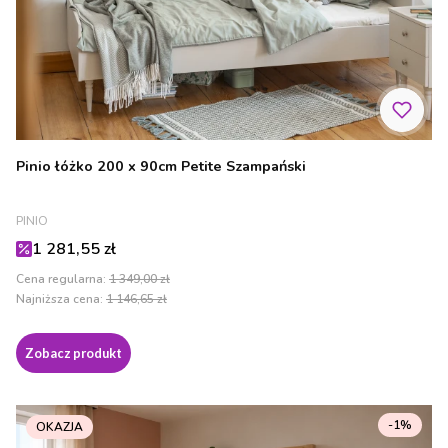
Pinio łóżko 200 x 90cm Petite Szampański
PRODUCENT
PINIO
Cena promocyjna
1 281,55 zł
Cena regularna:
1 349,00 zł
Najniższa cena:
1 146,65 zł
Zobacz produkt
-1%
OKAZJA