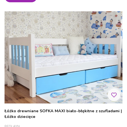
Łóżko drewniane SOFKA MAXI biało-błękitne z szufladami |
Łóżko dziecięce
PRODUCENT
BEDLAYN