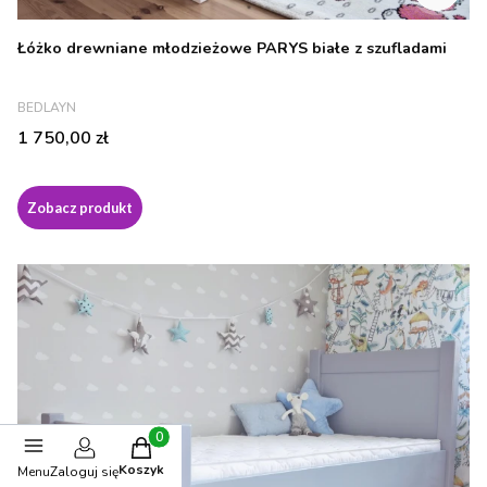
Łóżko drewniane młodzieżowe PARYS białe z szufladami
PRODUCENT
BEDLAYN
Cena
1 750,00 zł
Zobacz produkt
Produkty w koszyku: 0. Zobacz szczegóły
Koszyk
Menu
Zaloguj się