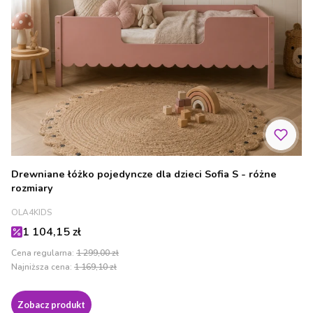
Drewniane łóżko pojedyncze dla dzieci Sofia S - różne
rozmiary
PRODUCENT
OLA4KIDS
Cena promocyjna
1 104,15 zł
Cena regularna:
1 299,00 zł
Najniższa cena:
1 169,10 zł
Zobacz produkt