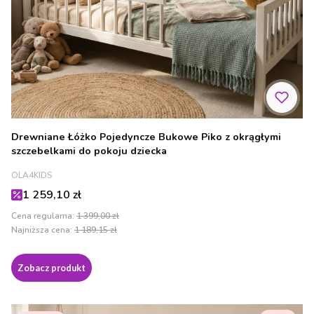
Drewniane Łóżko Pojedyncze Bukowe Piko z okrągłymi
szczebelkami do pokoju dziecka
PRODUCENT
OLA4KIDS
Cena promocyjna
1 259,10 zł
Cena regularna:
1 399,00 zł
Najniższa cena:
1 189,15 zł
Zobacz produkt