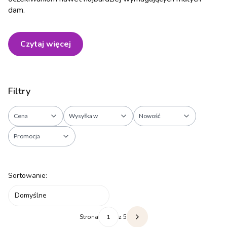
dam.
Czytaj więcej
Filtry
Cena
Wysyłka w
Nowość
Promocja
Koniec filtrów
Lista produktów
Sortowanie:
Domyślne
Strona
z 5
Następne produkty