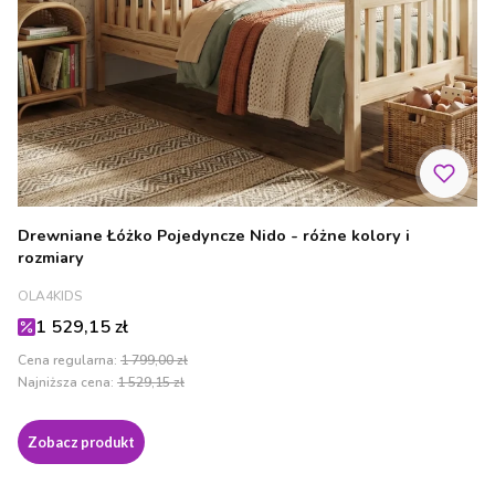
Drewniane Łóżko Pojedyncze Nido - różne kolory i
rozmiary
PRODUCENT
OLA4KIDS
Cena promocyjna
1 529,15 zł
Cena regularna:
1 799,00 zł
Najniższa cena:
1 529,15 zł
Zobacz produkt