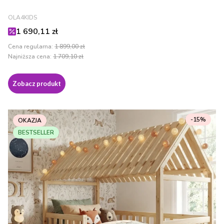
PRODUCENT
OLA4KIDS
Cena promocyjna
1 690,11 zł
Cena regularna:
1 899,00 zł
Najniższa cena:
1 709,10 zł
Zobacz produkt
-15%
OKAZJA
BESTSELLER