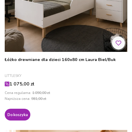
Łóżko drewniane dla dzieci 160x80 cm Laura Biel/Buk
PRODUCENT
LITTLESKY
Cena promocyjna
1 075,00 zł
Cena regularna:
1 090,00 zł
Najniższa cena:
981,00 zł
Do koszyka