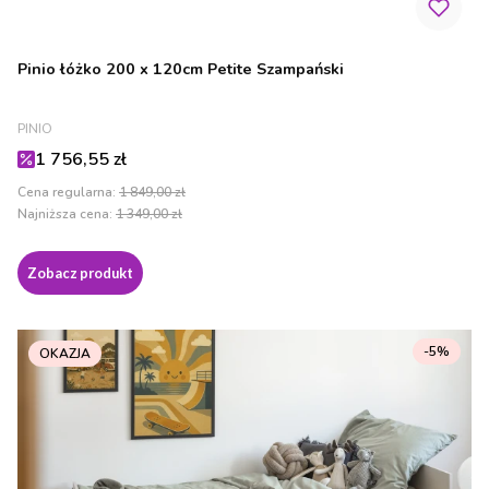
Pinio łóżko 200 x 120cm Petite Szampański
PRODUCENT
PINIO
Cena promocyjna
1 756,55 zł
Cena regularna:
1 849,00 zł
Najniższa cena:
1 349,00 zł
Zobacz produkt
-5%
OKAZJA