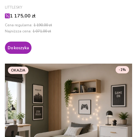
PRODUCENT
LITTLESKY
Cena promocyjna
1 175,00 zł
Cena regularna:
1 190,00 zł
Najniższa cena:
1 071,00 zł
Do koszyka
-1%
OKAZJA