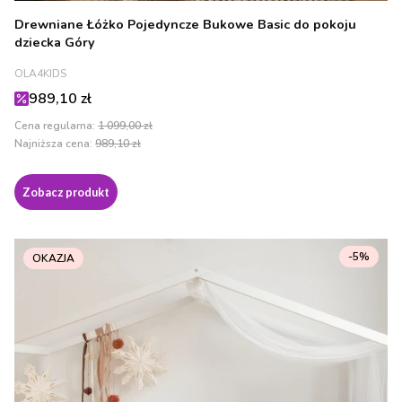
Drewniane Łóżko Pojedyncze Bukowe Basic do pokoju
dziecka Góry
PRODUCENT
OLA4KIDS
Cena promocyjna
989,10 zł
Cena regularna:
1 099,00 zł
Najniższa cena:
989,10 zł
Zobacz produkt
-5%
OKAZJA