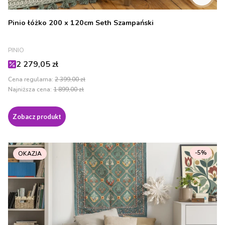
Pinio łóżko 200 x 120cm Seth Szampański
PRODUCENT
PINIO
Cena promocyjna
2 279,05 zł
Cena regularna:
2 399,00 zł
Najniższa cena:
1 899,00 zł
Zobacz produkt
-5%
OKAZJA