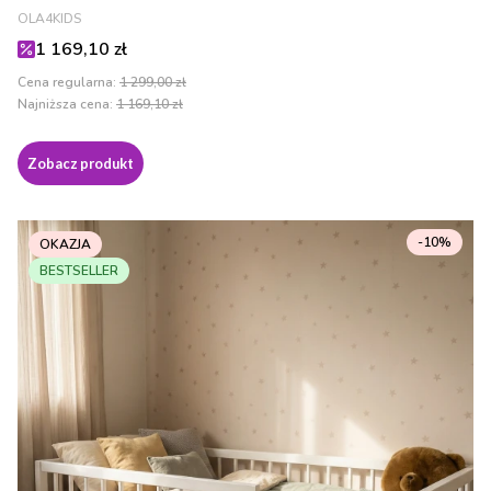
PRODUCENT
OLA4KIDS
Cena promocyjna
1 169,10 zł
Cena regularna:
1 299,00 zł
Najniższa cena:
1 169,10 zł
Zobacz produkt
-10%
OKAZJA
BESTSELLER