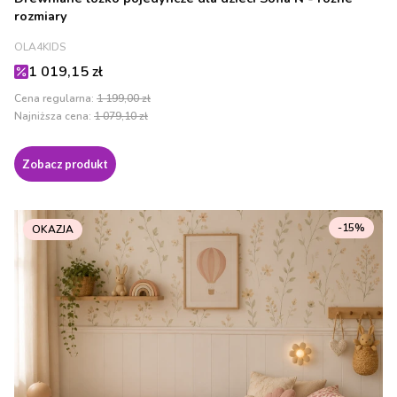
rozmiary
PRODUCENT
OLA4KIDS
Cena promocyjna
1 019,15 zł
Cena regularna:
1 199,00 zł
Najniższa cena:
1 079,10 zł
Zobacz produkt
-15%
OKAZJA