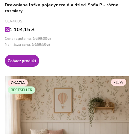
Drewniane łóżko pojedyncze dla dzieci Sofia P - różne
rozmiary
PRODUCENT
OLA4KIDS
Cena promocyjna
1 104,15 zł
Cena regularna:
1 299,00 zł
Najniższa cena:
1 169,10 zł
Zobacz produkt
-15%
OKAZJA
BESTSELLER