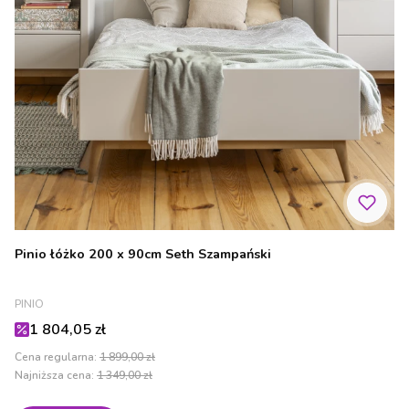
Pinio łóżko 200 x 90cm Seth Szampański
PRODUCENT
PINIO
Cena promocyjna
1 804,05 zł
Cena regularna:
1 899,00 zł
Najniższa cena:
1 349,00 zł