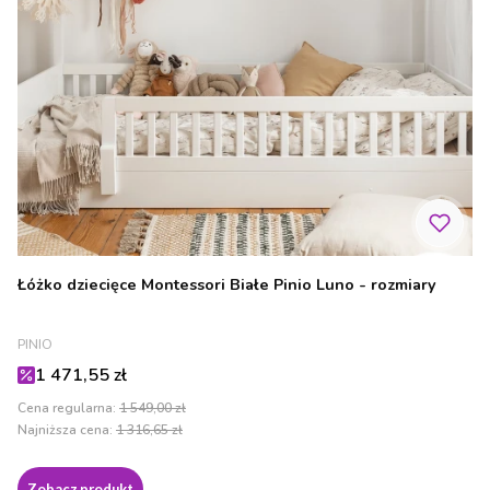
Łóżko dziecięce Montessori Białe Pinio Luno - rozmiary
PRODUCENT
PINIO
Cena promocyjna
1 471,55 zł
Cena regularna:
1 549,00 zł
Najniższa cena:
1 316,65 zł
Zobacz produkt