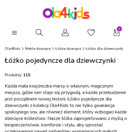
Produkty
Otwórz wyszukiwarkę
Ola4Kids
Meble dziecięce
Łóżka dziecięce
Łóżko dla dziewczynki
Łóżko pojedyncze dla dziewczynki
Produkty:
115
Każda mała księżniczka marzy o własnym, magicznym
miejscu, gdzie sen staje się przygodą, a każde przebudzenie
jest początkiem nowej historii. Łóżko pojedyncze dla
dziewczynki z kolekcji Ola4Kids to nie tylko gwarancja
spokojnego snu, ale również element, który wzbogaci każde
dziecięce królestwo. Nasze łóżka zaprojektowano z myślą o
bezpieczeństwie, komforcie i stylu, aby sprostać
oczekiwaniom nawet najbardziej wymagających małych