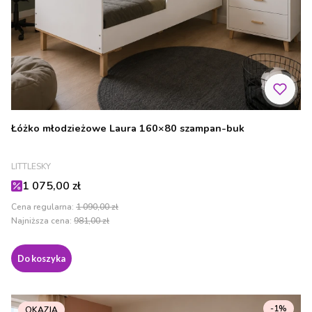
Łóżko młodzieżowe Laura 160×80 szampan-buk
PRODUCENT
LITTLESKY
Cena promocyjna
1 075,00 zł
Cena regularna:
1 090,00 zł
Najniższa cena:
981,00 zł
Do koszyka
-1%
OKAZJA