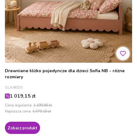
Drewniane łóżko pojedyncze dla dzieci Sofia NB - różne
rozmiary
PRODUCENT
OLA4KIDS
Cena promocyjna
1 019,15 zł
Cena regularna:
1 199,00 zł
Najniższa cena:
1 079,10 zł
Zobacz produkt