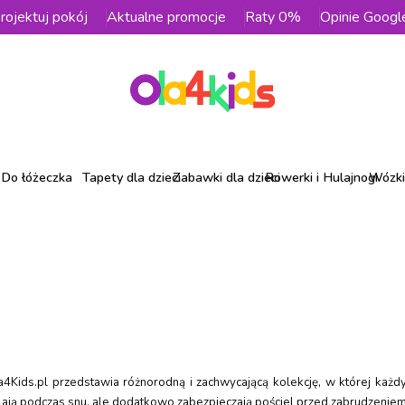
rojektuj pokój
Aktualne promocje
Raty 0%
Opinie Googl
Do łóżeczka
Tapety dla dzieci
Zabawki dla dzieci
Rowerki i Hulajnogi
Wózki 
a4Kids.pl przedstawia różnorodną i zachwycającą kolekcję, w której każdy
 otulają podczas snu, ale dodatkowo zabezpieczają pościel przed zabrudzen