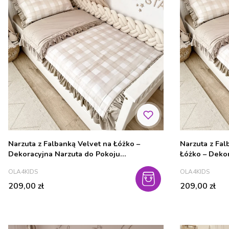
Narzuta z Falbanką Velvet na Łóżko –
Narzuta z Fal
Dekoracyjna Narzuta do Pokoju
Łóżko – Deko
Dziecięcego - kolory
Dziecięcego -
PRODUCENT
PRODUCENT
OLA4KIDS
OLA4KIDS
Cena
Cena
209,00 zł
209,00 zł