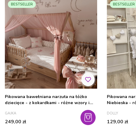
BESTSELLER
BESTSELLER
Pikowana bawełniana narzuta na łóżko
Pikowana nar
dziecięce - z kokardkami - różne wzory i
Niebieska - 
rozmiary
PRODUCENT
PRODUCENT
GAJKA
DOLLY
Cena
Cena
249,00 zł
129,00 zł