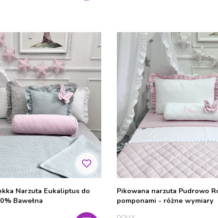
kka Narzuta Eukaliptus do
Pikowana narzuta Pudrowo Ró
00% Bawełna
pomponami - różne wymiary
PRODUCENT
DOLLY