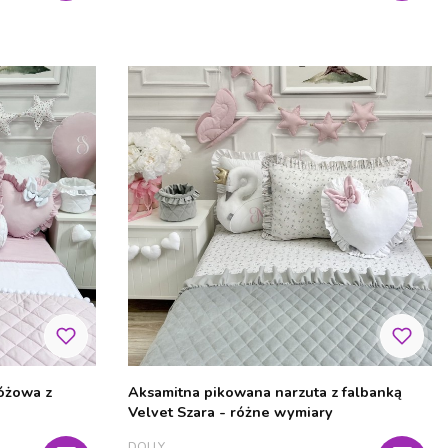
żowa z
Aksamitna pikowana narzuta z falbanką
Velvet Szara - różne wymiary
PRODUCENT
DOLLY