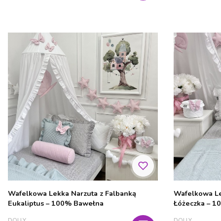
Wafelkowa Lekka Narzuta z Falbanką
Wafelkowa Le
Eukaliptus – 100% Bawełna
Łóżeczka – 1
PRODUCENT
PRODUCENT
DOLLY
DOLLY