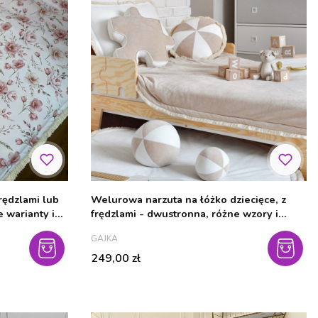
rędzlami lub
Welurowa narzuta na łóżko dziecięce, z
 warianty i
frędzlami - dwustronna, różne wzory i
rozmiary
PRODUCENT
GAJKA
Cena
249,00 zł