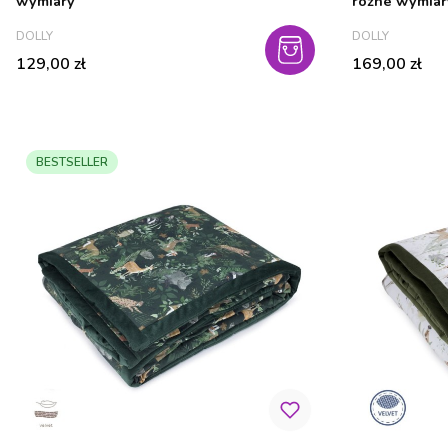
wymiary
różne wymiar
PRODUCENT
PRODUCENT
DOLLY
DOLLY
Cena
Cena
129,00 zł
169,00 zł
BESTSELLER