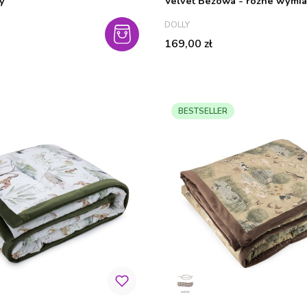
y
Velvet Beżowa - różne wymia
PRODUCENT
DOLLY
Cena
169,00 zł
BESTSELLER