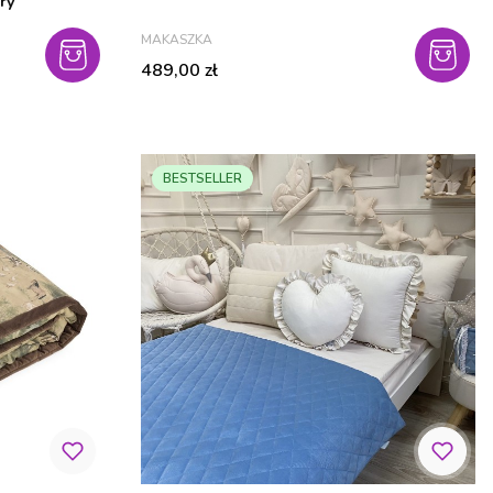
ry
PRODUCENT
MAKASZKA
Cena
489,00 zł
BESTSELLER