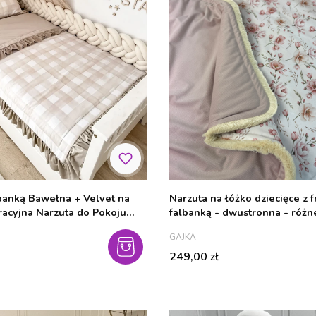
banką Bawełna + Velvet na
Narzuta na łóżko dziecięce z f
racyjna Narzuta do Pokoju
falbanką - dwustronna - różne
 kolory
rozmiary
PRODUCENT
GAJKA
Cena
249,00 zł