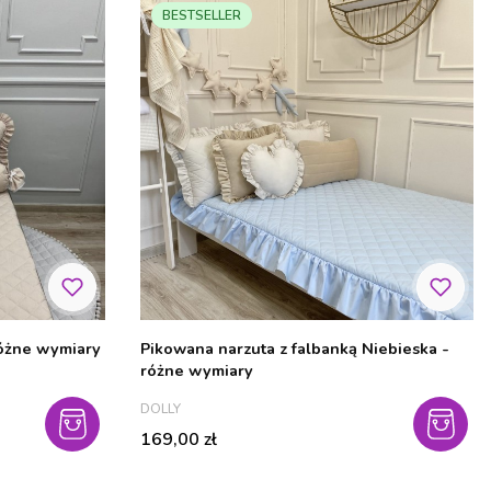
BESTSELLER
a narzuta Beżowa - różne wymiary
Pikowana narzuta z falbanką Niebieska -
różne wymiary
PRODUCENT
DOLLY
Cena
169,00 zł