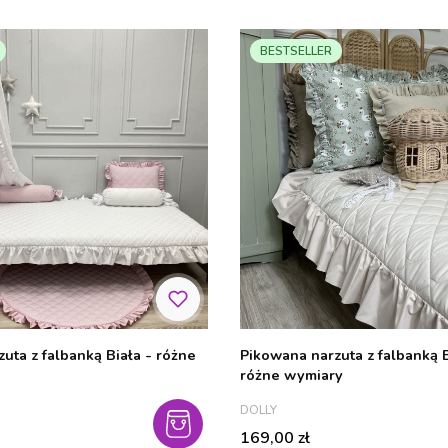
BESTSELLER
uta z falbanką Biała - różne
Pikowana narzuta z falbank
różne wymiary
PRODUCENT
DOLLY
Cena
169,00 zł