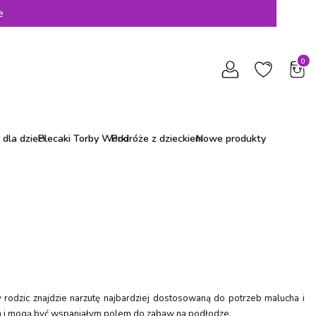
e
Produ
dla dzieci
Plecaki Torby Worki
Podróże z dzieckiem
Nowe produkty
 rodzic znajdzie narzutę najbardziej dostosowaną do potrzeb malucha i
iem i mogą być wspaniałym polem do zabaw na podłodze.