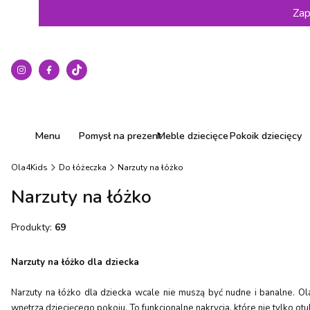
Zap
Menu
Pomysł na prezent
Meble dziecięce
Pokoik dziecięcy
Ola4Kids
Do łóżeczka
Narzuty na łóżko
Narzuty na łóżko
Produkty:
69
Narzuty na łóżko dla dziecka
Narzuty na łóżko dla dziecka wcale nie muszą być nudne i banalne. Ol
wnętrza dziecięcego pokoju. To funkcjonalne nakrycia, które nie tylko