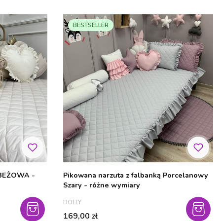
BESTSELLER
ą BEŻOWA -
Pikowana narzuta z falbanką Porcelanowy
Szary - różne wymiary
PRODUCENT
DOLLY
Cena
169,00 zł