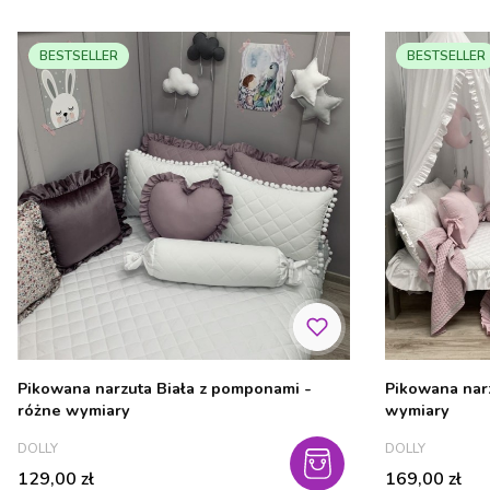
BESTSELLER
BESTSELLER
Pikowana narzuta Biała z pomponami -
Pikowana narz
różne wymiary
wymiary
PRODUCENT
PRODUCENT
DOLLY
DOLLY
Cena
Cena
129,00 zł
169,00 zł