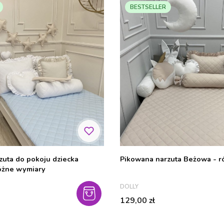
BESTSELLER
zuta do pokoju dziecka
Pikowan
różne wymiary
PRODUCENT
DOLLY
Cena
129,00 zł