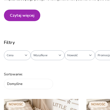
Czytaj więcej
Filtry
Cena
Wysyłka w
Nowość
Promocj
Koniec filtrów
Lista produktów
Sortowanie:
Domyślne
NOWOŚĆ
NOWOŚĆ