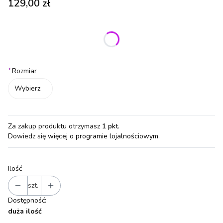
Cena
129,00 zł
Wybierz wariant produktu:
Poszczególne warianty mogą różnić się ceną
*
Rozmiar
Wybierz
Za zakup produktu otrzymasz
1 pkt
.
Dowiedz się
więcej o programie lojalnościowym.
Ilość
szt.
Dostępność:
duża ilość