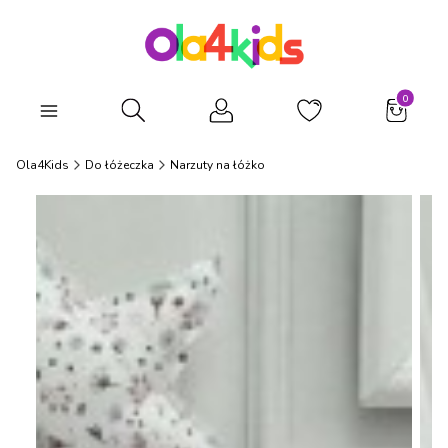
Produkty
Otwórz wyszukiwarkę
Ola4Kids
Do łóżeczka
Narzuty na łóżko