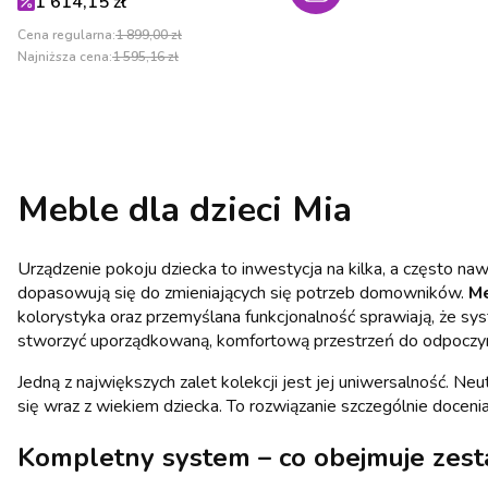
Cena promocyjna
1 614,15 zł
Cena regularna:
1 899,00 zł
Najniższa cena:
1 595,16 zł
Meble dla dzieci Mia
Urządzenie pokoju dziecka to inwestycja na kilka, a często na
dopasowują się do zmieniających się potrzeb domowników.
Me
kolorystyka oraz przemyślana funkcjonalność sprawiają, że sy
stworzyć uporządkowaną, komfortową przestrzeń do odpoczynku,
Jedną z największych zalet kolekcji jest jej uniwersalność. N
się wraz z wiekiem dziecka. To rozwiązanie szczególnie doceni
Kompletny system – co obejmuje
zest