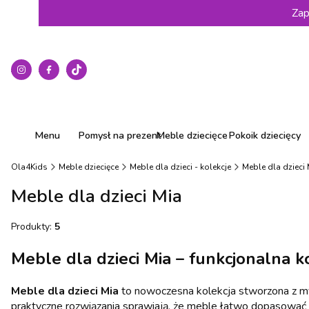
Zap
Menu
Pomysł na prezent
Meble dziecięce
Pokoik dziecięcy
Ola4Kids
Meble dziecięce
Meble dla dzieci - kolekcje
Meble dla dzieci 
Meble dla dzieci Mia
Produkty:
5
Meble dla dzieci Mia – funkcjonalna k
Meble dla dzieci Mia
to nowoczesna kolekcja stworzona z myś
praktyczne rozwiązania sprawiają, że meble łatwo dopasować d