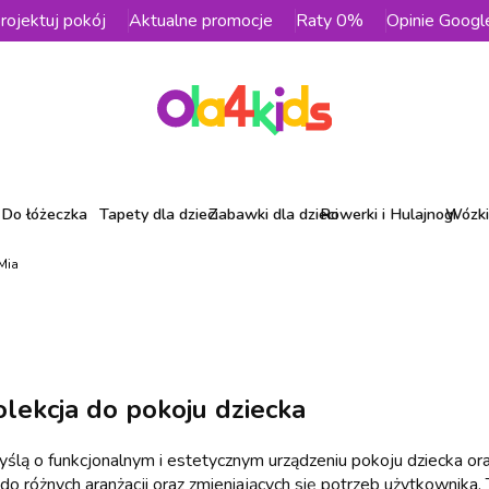
rojektuj pokój
Aktualne promocje
Raty 0%
Opinie Googl
Do łóżeczka
Tapety dla dzieci
Zabawki dla dzieci
Rowerki i Hulajnogi
Wózki 
Mia
olekcja do pokoju dziecka
lą o funkcjonalnym i estetycznym urządzeniu pokoju dziecka oraz
o różnych aranżacji oraz zmieniających się potrzeb użytkownika