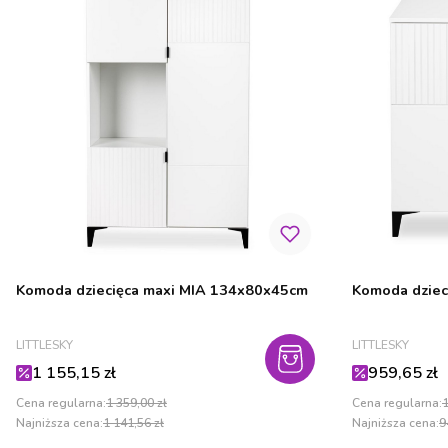
Komoda dziecięca maxi MIA 134x80x45cm
Komoda dziec
PRODUCENT
PRODUCENT
LITTLESKY
LITTLESKY
Cena promocyjna
Cena promo
1 155,15 zł
959,65 zł
Cena regularna:
1 359,00 zł
Cena regularna:
1
Najniższa cena:
1 141,56 zł
Najniższa cena:
9