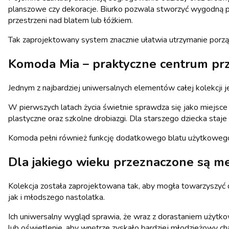
planszowe czy dekoracje. Biurko pozwala stworzyć wygodną prz
przestrzeni nad blatem lub łóżkiem.
Tak zaprojektowany system znacznie ułatwia utrzymanie porząd
Komoda Mia
– praktyczne centrum p
Jednym z najbardziej uniwersalnych elementów całej kolekcji 
W pierwszych latach życia świetnie sprawdza się jako miejsce
plastyczne oraz szkolne drobiazgi. Dla starszego dziecka st
Komoda pełni również funkcję dodatkowego blatu użytkowego. M
Dla jakiego wieku przeznaczone są
me
Kolekcja została zaprojektowana tak, aby mogła towarzyszyć d
jak i młodszego nastolatka.
Ich uniwersalny wygląd sprawia, że wraz z dorastaniem użytk
lub oświetlenie, aby wnętrze zyskało bardziej młodzieżowy cha