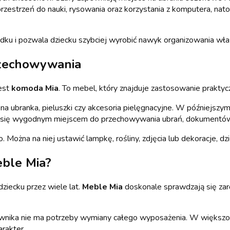
estrzeń do nauki, rysowania oraz korzystania z komputera, nato
ku i pozwala dziecku szybciej wyrobić nawyk organizowania włas
rzechowywania
jest
komoda Mia
. To mebel, który znajduje zastosowanie praktyc
 na ubranka, pieluszki czy akcesoria pielęgnacyjne. W późniejszy
aje się wygodnym miejscem do przechowywania ubrań, dokumentów 
ożna na niej ustawić lampkę, rośliny, zdjęcia lub dekoracje, dz
ble Mia
?
ziecku przez wiele lat.
Meble Mia
doskonale sprawdzają się zar
ownika nie ma potrzeby wymiany całego wyposażenia. W większośc
rakter.