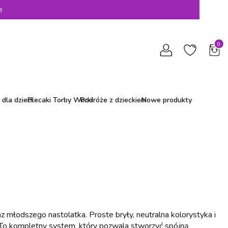
e
Produ
dla dzieci
Plecaki Torby Worki
Podróże z dzieckiem
Nowe produkty
 młodszego nastolatka. Proste bryły, neutralna kolorystyka i
. To kompletny system, który pozwala stworzyć spójną