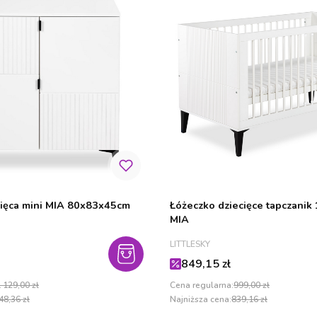
ięca mini MIA 80x83x45cm
Łóżeczko dziecięce tapczani
MIA
PRODUCENT
LITTLESKY
cyjna
Cena promocyjna
849,15 zł
 129,00 zł
Cena regularna:
999,00 zł
48,36 zł
Najniższa cena:
839,16 zł