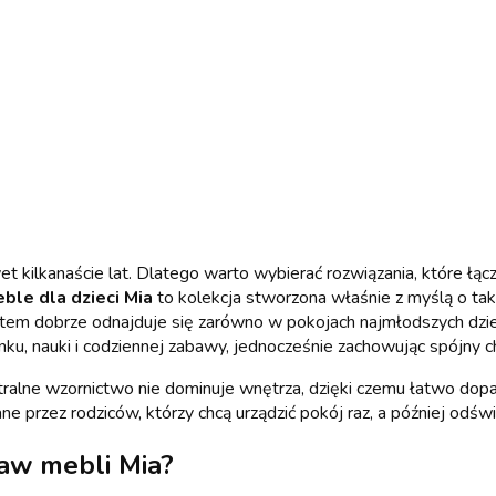
wet kilkanaście lat. Dlatego warto wybierać rozwiązania, które ł
ble dla dzieci Mia
to kolekcja stworzona właśnie z myślą o tak
stem dobrze odnajduje się zarówno w pokojach najmłodszych dziec
 nauki i codziennej zabawy, jednocześnie zachowując spójny char
eutralne wzornictwo nie dominuje wnętrza, dzięki czemu łatwo dop
ane przez rodziców, którzy chcą urządzić pokój raz, a później o
aw mebli Mia
?