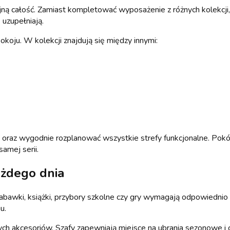
ną całość. Zamiast kompletować wyposażenie z różnych kolekcji
 uzupełniają.
koju. W kolekcji znajdują się między innymi:
 oraz wygodnie rozplanować wszystkie strefy funkcjonalne. Pokój
amej serii.
ażdego dnia
, zabawki, książki, przybory szkolne czy gry wymagają odpowied
u.
ch akcesoriów. Szafy zapewniają miejsce na ubrania sezonowe i c