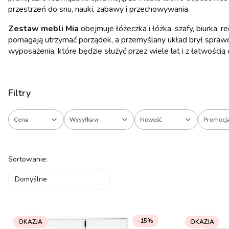
przestrzeń do snu, nauki, zabawy i przechowywania.
Zestaw mebli Mia
obejmuje łóżeczka i łóżka, szafy, biurka, re
pomagają utrzymać porządek, a przemyślany układ brył sprawd
wyposażenia, które będzie służyć przez wiele lat i z łatwością
Filtry
Cena
Wysyłka w
Nowość
Promocj
Koniec filtrów
Lista produktów
Sortowanie:
Domyślne
-15%
OKAZJA
OKAZJA