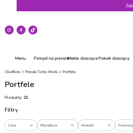
Zap
Menu
Pomysł na prezent
Meble dziecięce
Pokoik dziecięcy
Ola4Kids
Plecaki Torby Worki
Portfele
Portfele
Produkty:
21
Filtry
Cena
Wysyłka w
Nowość
Promocj