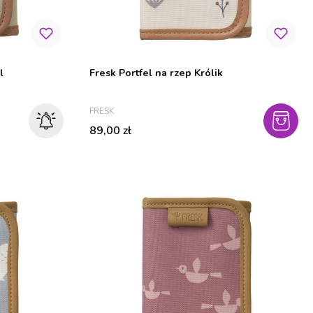
l
Fresk Portfel na rzep Królik
PRODUCENT
FRESK
Cena
89,00 zł