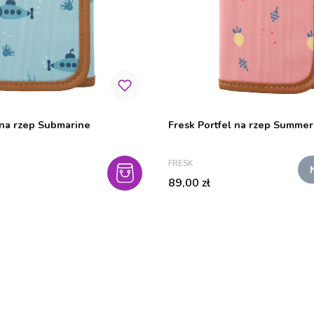
 na rzep Submarine
Fresk Portfel na rzep Summer 
PRODUCENT
FRESK
Cena
89,00 zł