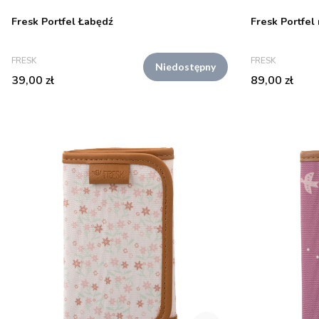
Fresk Portfel Łabędź
Fresk Portfel
PRODUCENT
PRODUCENT
FRESK
FRESK
Niedostępny
Cena
Cena
39,00 zł
89,00 zł