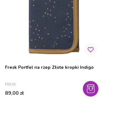
Fresk Portfel na rzep Złote kropki Indigo
PRODUCENT
FRESK
Cena
89,00 zł