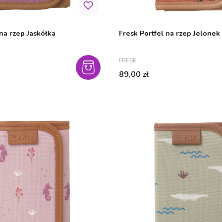
 na rzep Jaskółka
Fresk Portfel na rzep Jelone
PRODUCENT
FRESK
Cena
89,00 zł