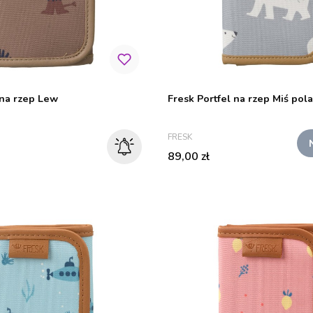
 na rzep Lew
Fresk Portfel na rzep Miś pol
PRODUCENT
FRESK
Cena
89,00 zł