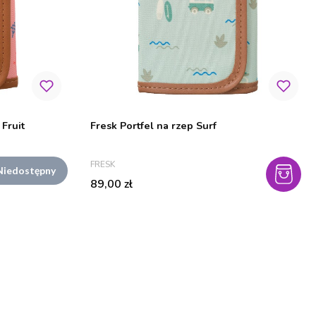
Fruit
Fresk Portfel na rzep Surf
PRODUCENT
FRESK
Niedostępny
Cena
89,00 zł