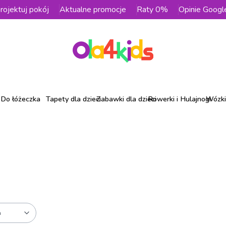
rojektuj pokój
Aktualne promocje
Raty 0%
Opinie Googl
Do łóżeczka
Tapety dla dzieci
Zabawki dla dzieci
Rowerki i Hulajnogi
Wózki 
a