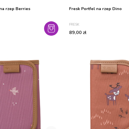
 na rzep Berries
Fresk Portfel na rzep Dino
PRODUCENT
FRESK
Cena
89,00 zł