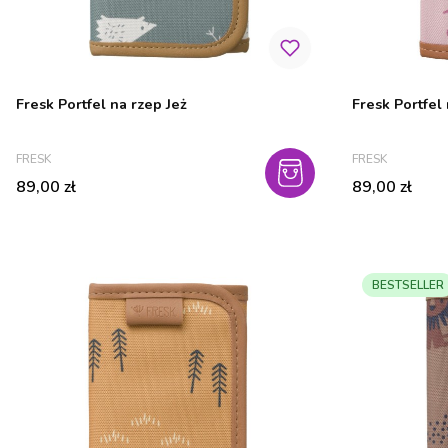
Fresk Portfel na rzep Jeż
Fresk Portfel
PRODUCENT
PRODUCENT
FRESK
FRESK
Cena
Cena
89,00 zł
89,00 zł
BESTSELLER