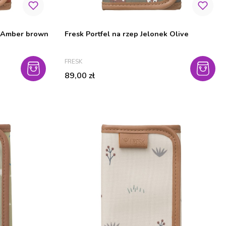
k Amber brown
Fresk Portfel na rzep Jelonek Olive
PRODUCENT
FRESK
Cena
89,00 zł