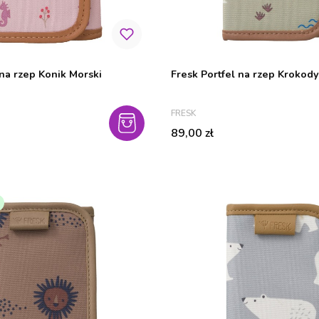
 na rzep Konik Morski
Fresk Portfel na rzep Krokody
PRODUCENT
FRESK
Cena
89,00 zł