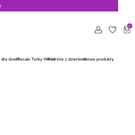
e
Produ
dla dzieci
Plecaki Torby Worki
Podróże z dzieckiem
Nowe produkty