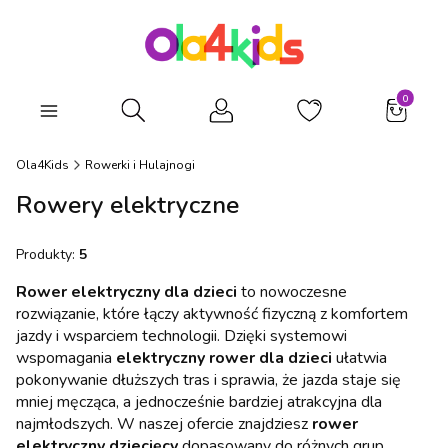
Produkty
Otwórz wyszukiwarkę
Ola4Kids
Rowerki i Hulajnogi
Rowery elektryczne
Produkty:
5
Rower elektryczny dla dzieci
to nowoczesne
rozwiązanie, które łączy aktywność fizyczną z komfortem
jazdy i wsparciem technologii. Dzięki systemowi
wspomagania
elektryczny rower dla dzieci
ułatwia
pokonywanie dłuższych tras i sprawia, że jazda staje się
mniej męcząca, a jednocześnie bardziej atrakcyjna dla
najmłodszych. W naszej ofercie znajdziesz
rower
elektryczny dziecięcy
dopasowany do różnych grup