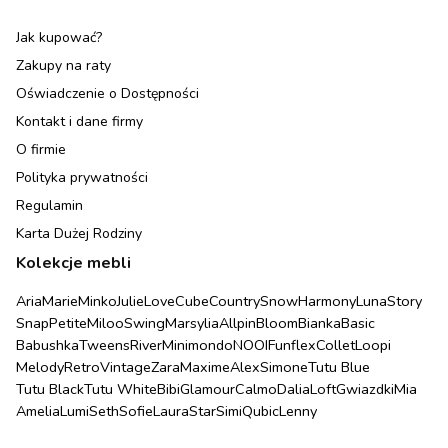
Jak kupować?
Zakupy na raty
Oświadczenie o Dostępności
Kontakt i dane firmy
O firmie
Polityka prywatności
Regulamin
Karta Dużej Rodziny
Kolekcje mebli
Aria
Marie
Minko
Julie
Love
Cube
Country
Snow
Harmony
Luna
Story
Snap
Petite
Miloo
Swing
Marsylia
Allpin
Bloom
Bianka
Basic
Babushka
Tweens
River
Minimondo
NOOI
Funflex
Collet
Loopi
Melody
Retro
Vintage
Zara
Maxime
Alex
Simone
Tutu Blue
Tutu Black
Tutu White
Bibi
Glamour
Calmo
Dalia
Loft
Gwiazdki
Mia
Amelia
Lumi
Seth
Sofie
Laura
Star
Simi
Qubic
Lenny