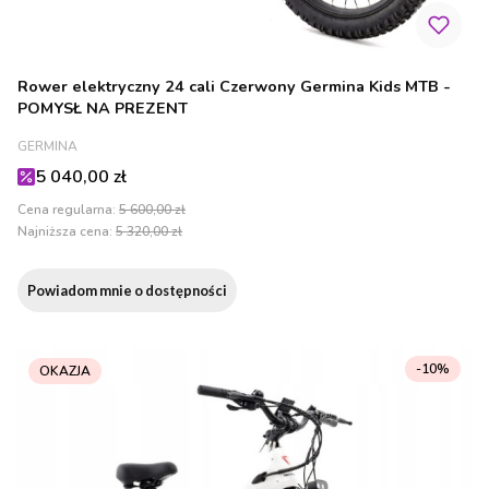
Rower elektryczny 24 cali Czerwony Germina Kids MTB -
POMYSŁ NA PREZENT
PRODUCENT
GERMINA
Cena promocyjna
5 040,00 zł
Cena regularna:
5 600,00 zł
Najniższa cena:
5 320,00 zł
Powiadom mnie o dostępności
-10%
OKAZJA