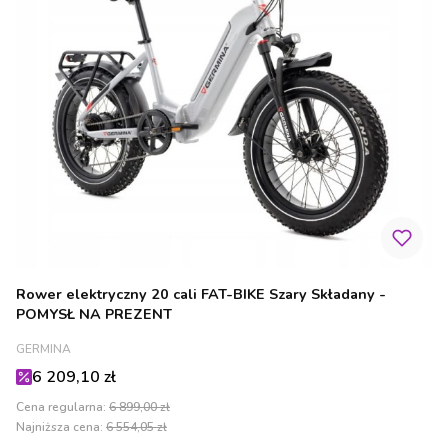
Rower elektryczny 20 cali FAT-BIKE Szary Składany -
POMYSŁ NA PREZENT
PRODUCENT
GERMINA
Cena promocyjna
6 209,10 zł
Cena regularna:
6 899,00 zł
Najniższa cena:
6 554,05 zł