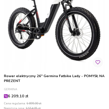
Rower elektryczny 26" Germina Fatbike Lady - POMYSŁ NA
PREZENT
PRODUCENT
GERMINA
Cena promocyjna
6 209,10 zł
Cena regularna:
6 899,00 zł
Najniższa cena:
6 554,05 zł