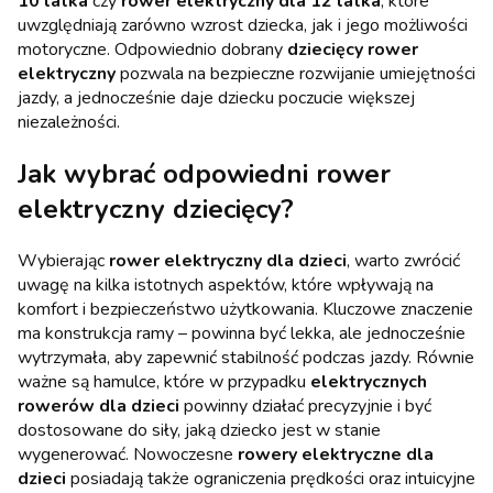
10 latka
czy
rower elektryczny dla 12 latka
, które
uwzględniają zarówno wzrost dziecka, jak i jego możliwości
motoryczne. Odpowiednio dobrany
dziecięcy rower
elektryczny
pozwala na bezpieczne rozwijanie umiejętności
jazdy, a jednocześnie daje dziecku poczucie większej
niezależności.
Jak wybrać odpowiedni rower
elektryczny dziecięcy?
Wybierając
rower elektryczny dla dzieci
, warto zwrócić
uwagę na kilka istotnych aspektów, które wpływają na
komfort i bezpieczeństwo użytkowania. Kluczowe znaczenie
ma konstrukcja ramy – powinna być lekka, ale jednocześnie
wytrzymała, aby zapewnić stabilność podczas jazdy. Równie
ważne są hamulce, które w przypadku
elektrycznych
rowerów dla dzieci
powinny działać precyzyjnie i być
dostosowane do siły, jaką dziecko jest w stanie
wygenerować. Nowoczesne
rowery elektryczne dla
dzieci
posiadają także ograniczenia prędkości oraz intuicyjne