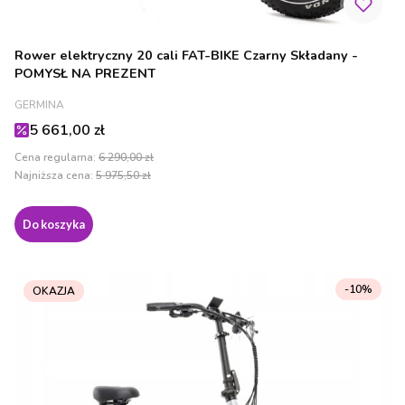
Rower elektryczny 20 cali FAT-BIKE Czarny Składany -
POMYSŁ NA PREZENT
PRODUCENT
GERMINA
Cena promocyjna
5 661,00 zł
Cena regularna:
6 290,00 zł
Najniższa cena:
5 975,50 zł
Do koszyka
-10%
OKAZJA