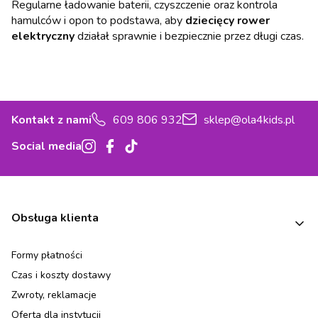
Regularne ładowanie baterii, czyszczenie oraz kontrola
hamulców i opon to podstawa, aby
dziecięcy rower
elektryczny
działał sprawnie i bezpiecznie przez długi czas.
Kontakt z nami
609 806 932
sklep@ola4kids.pl
Social media
Linki w stopce
Obsługa klienta
Formy płatności
Czas i koszty dostawy
Zwroty, reklamacje
Oferta dla instytucji