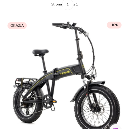
Strona
z 1
-10%
OKAZJA