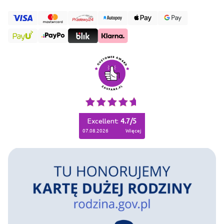
Excellent:
4.7
/
5
07.08.2026
więcej