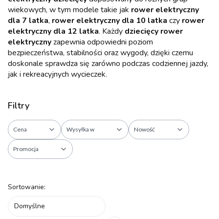
wiekowych, w tym modele takie jak
rower elektryczny
dla 7 latka
,
rower elektryczny dla 10 latka
czy
rower
elektryczny dla 12 latka
. Każdy
dziecięcy rower
elektryczny
zapewnia odpowiedni poziom
bezpieczeństwa, stabilności oraz wygody, dzięki czemu
doskonale sprawdza się zarówno podczas codziennej jazdy,
jak i rekreacyjnych wycieczek.
Filtry
Cena
Wysyłka w
Nowość
Promocja
Koniec filtrów
Lista produktów
Sortowanie:
Domyślne