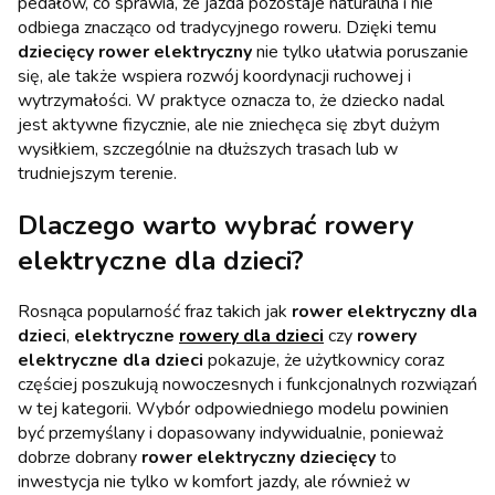
pedałów, co sprawia, że jazda pozostaje naturalna i nie
odbiega znacząco od tradycyjnego roweru. Dzięki temu
dziecięcy rower elektryczny
nie tylko ułatwia poruszanie
się, ale także wspiera rozwój koordynacji ruchowej i
wytrzymałości. W praktyce oznacza to, że dziecko nadal
jest aktywne fizycznie, ale nie zniechęca się zbyt dużym
wysiłkiem, szczególnie na dłuższych trasach lub w
trudniejszym terenie.
Dlaczego warto wybrać rowery
elektryczne dla dzieci?
Rosnąca popularność fraz takich jak
rower elektryczny dla
dzieci
,
elektryczne
rowery dla dzieci
czy
rowery
elektryczne dla dzieci
pokazuje, że użytkownicy coraz
częściej poszukują nowoczesnych i funkcjonalnych rozwiązań
w tej kategorii. Wybór odpowiedniego modelu powinien
być przemyślany i dopasowany indywidualnie, ponieważ
dobrze dobrany
rower elektryczny dziecięcy
to
inwestycja nie tylko w komfort jazdy, ale również w