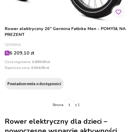
Rower elektryczny 26" Germina Fatbike Men - POMYSŁ NA
PREZENT
PRODUCENT
GERMINA
Cena promocyjna
6 209,10 zł
Cena regularna:
6 899,00 zł
Najniższa cena:
6 554,05 zł
Powiadom mnie o dostępności
Strona
z 1
Rower elektryczny dla dzieci –
nowoczesne wsparcie aktywności