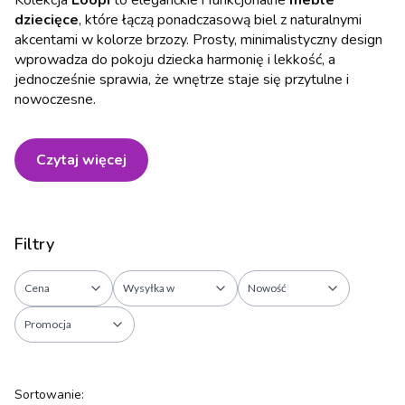
Kolekcja
Loopi
to eleganckie i funkcjonalne
meble
dziecięce
, które łączą ponadczasową biel z naturalnymi
akcentami w kolorze brzozy. Prosty, minimalistyczny design
wprowadza do pokoju dziecka harmonię i lekkość, a
jednocześnie sprawia, że wnętrze staje się przytulne i
nowoczesne.
Czytaj więcej
Filtry
Cena
Wysyłka w
Nowość
Promocja
Koniec filtrów
Lista produktów
Sortowanie: