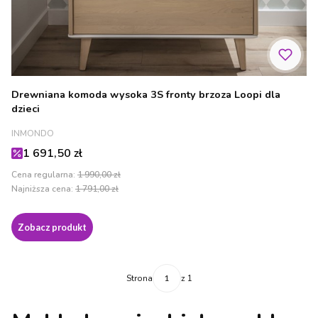
Drewniana komoda wysoka 3S fronty brzoza Loopi dla
dzieci
PRODUCENT
INMONDO
Cena promocyjna
1 691,50 zł
Cena regularna:
1 990,00 zł
Najniższa cena:
1 791,00 zł
Zobacz produkt
Strona
z 1