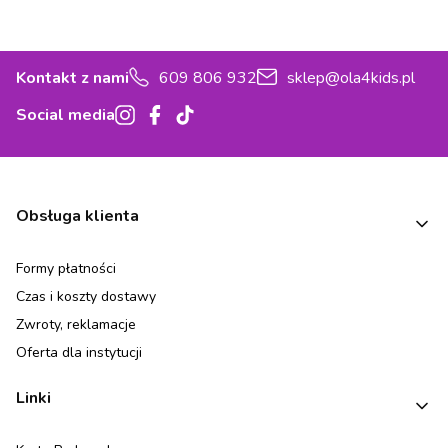
Kontakt z nami
609 806 932
sklep@ola4kids.pl
Social media
Linki w stopce
Obsługa klienta
Formy płatności
Czas i koszty dostawy
Zwroty, reklamacje
Oferta dla instytucji
Linki