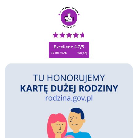
Excellent:
4.7
/
5
07.08.2026
więcej