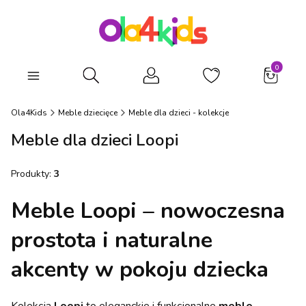
Produkty
Otwórz wyszukiwarkę
Ola4Kids
Meble dziecięce
Meble dla dzieci - kolekcje
Meble dla dzieci Loopi
Produkty:
3
Meble Loopi – nowoczesna
prostota i naturalne
akcenty w pokoju dziecka