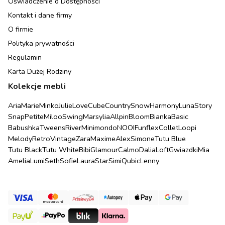
Oświadczenie o Dostępności
Kontakt i dane firmy
O firmie
Polityka prywatności
Regulamin
Karta Dużej Rodziny
Kolekcje mebli
Aria
Marie
Minko
Julie
Love
Cube
Country
Snow
Harmony
Luna
Story
Snap
Petite
Miloo
Swing
Marsylia
Allpin
Bloom
Bianka
Basic
Babushka
Tweens
River
Minimondo
NOOI
Funflex
Collet
Loopi
Melody
Retro
Vintage
Zara
Maxime
Alex
Simone
Tutu Blue
Tutu Black
Tutu White
Bibi
Glamour
Calmo
Dalia
Loft
Gwiazdki
Mia
Amelia
Lumi
Seth
Sofie
Laura
Star
Simi
Qubic
Lenny