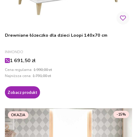
Drewniane łózeczko dla dzieci Loopi 140x70 cm
PRODUCENT
INMONDO
Cena promocyjna
1 691,50 zł
Cena regularna:
1 990,00 zł
Najniższa cena:
1 791,00 zł
Zobacz produkt
-15%
OKAZJA