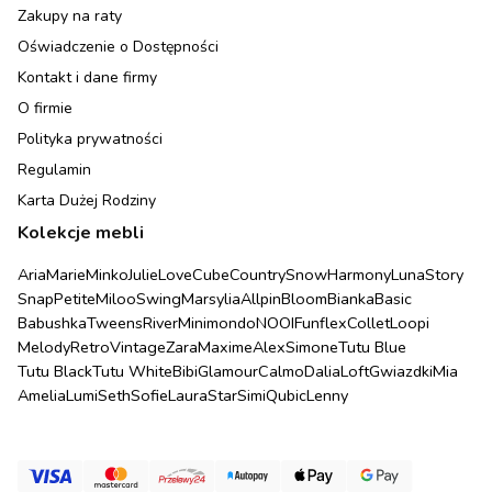
Zakupy na raty
Oświadczenie o Dostępności
Kontakt i dane firmy
O firmie
Polityka prywatności
Regulamin
Karta Dużej Rodziny
Kolekcje mebli
Aria
Marie
Minko
Julie
Love
Cube
Country
Snow
Harmony
Luna
Story
Snap
Petite
Miloo
Swing
Marsylia
Allpin
Bloom
Bianka
Basic
Babushka
Tweens
River
Minimondo
NOOI
Funflex
Collet
Loopi
Melody
Retro
Vintage
Zara
Maxime
Alex
Simone
Tutu Blue
Tutu Black
Tutu White
Bibi
Glamour
Calmo
Dalia
Loft
Gwiazdki
Mia
Amelia
Lumi
Seth
Sofie
Laura
Star
Simi
Qubic
Lenny