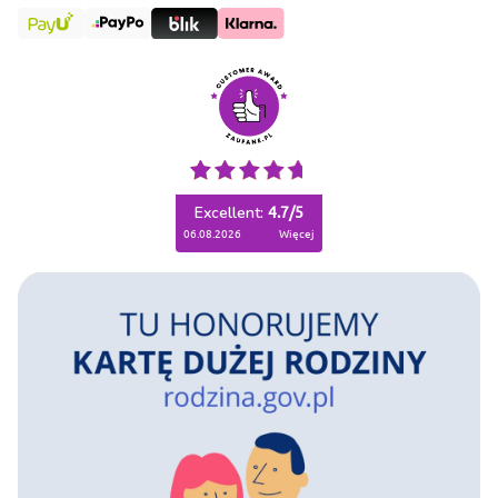
Excellent:
4.7
/
5
06.08.2026
więcej