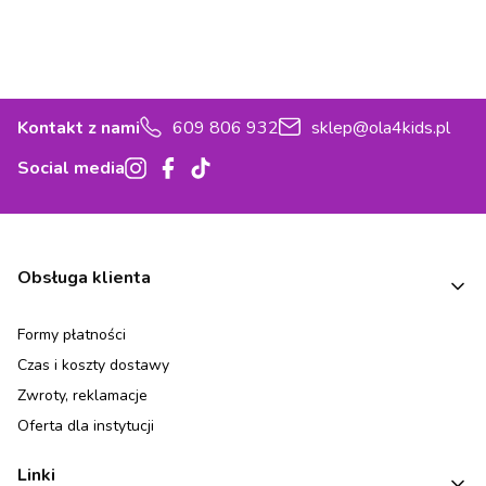
Kontakt z nami
609 806 932
sklep@ola4kids.pl
Social media
Linki w stopce
Obsługa klienta
Formy płatności
Czas i koszty dostawy
Zwroty, reklamacje
Oferta dla instytucji
Linki