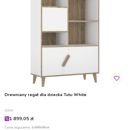
Drewniany regał dla dziecka Tutu White
PRODUCENT
BAMI
Cena promocyjna
1 899,05 zł
Cena regularna:
1 999,00 zł