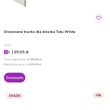
Drewniane biurko dla dziecka Tutu White
PRODUCENT
BAMI
Cena promocyjna
1 139,05 zł
Cena regularna:
1 199,00 zł
Najniższa cena:
1 139,05 zł
Do koszyka
-5%
OKAZJA