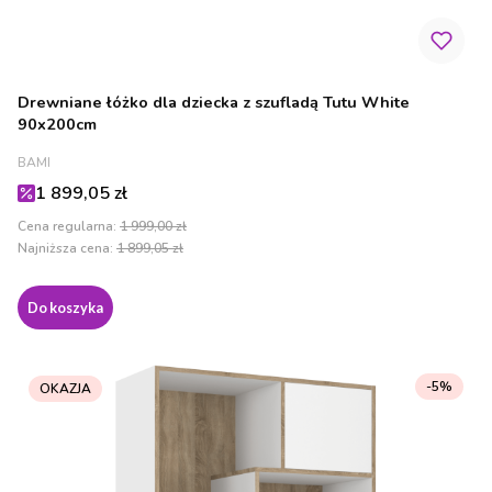
Drewniane łóżko dla dziecka z szufladą Tutu White
90x200cm
PRODUCENT
BAMI
Cena promocyjna
1 899,05 zł
Cena regularna:
1 999,00 zł
Najniższa cena:
1 899,05 zł
Do koszyka
-5%
OKAZJA