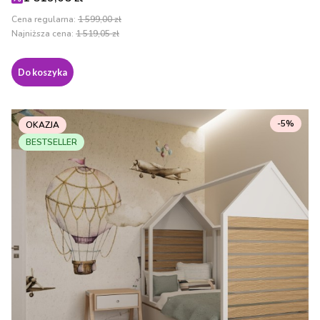
Cena regularna:
1 599,00 zł
Najniższa cena:
1 519,05 zł
Do koszyka
-5%
OKAZJA
BESTSELLER