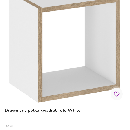
Drewniana półka kwadrat Tutu White
PRODUCENT
BAMI