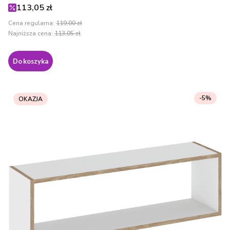
Cena promocyjna
113,05 zł
Cena regularna:
119,00 zł
Najniższa cena:
113,05 zł
Do koszyka
-5%
OKAZJA