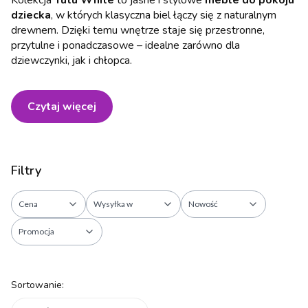
Kolekcja
Tutu White
to jasne i stylowe
meble do pokoju
dziecka
, w których klasyczna biel łączy się z naturalnym
drewnem. Dzięki temu wnętrze staje się przestronne,
przytulne i ponadczasowe – idealne zarówno dla
dziewczynki, jak i chłopca.
Czytaj więcej
Filtry
Cena
Wysyłka w
Nowość
Promocja
Koniec filtrów
Lista produktów
Sortowanie: