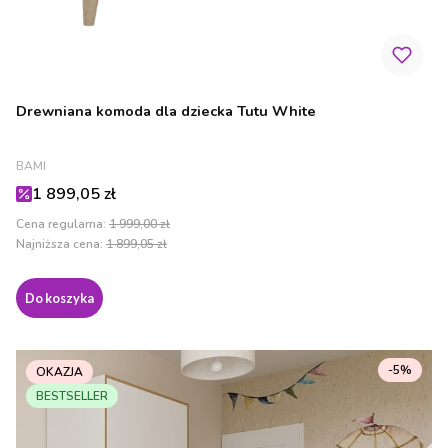
Drewniana komoda dla dziecka Tutu White
PRODUCENT
BAMI
Cena promocyjna
1 899,05 zł
Cena regularna:
1 999,00 zł
Najniższa cena:
1 899,05 zł
Do koszyka
-5%
OKAZJA
BESTSELLER