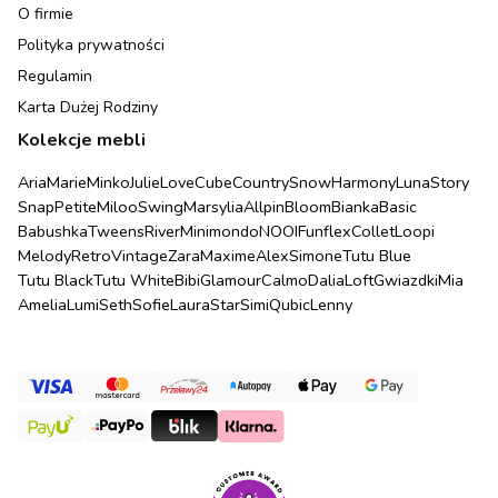
O firmie
Polityka prywatności
Regulamin
Karta Dużej Rodziny
Kolekcje mebli
Aria
Marie
Minko
Julie
Love
Cube
Country
Snow
Harmony
Luna
Story
Snap
Petite
Miloo
Swing
Marsylia
Allpin
Bloom
Bianka
Basic
Babushka
Tweens
River
Minimondo
NOOI
Funflex
Collet
Loopi
Melody
Retro
Vintage
Zara
Maxime
Alex
Simone
Tutu Blue
Tutu Black
Tutu White
Bibi
Glamour
Calmo
Dalia
Loft
Gwiazdki
Mia
Amelia
Lumi
Seth
Sofie
Laura
Star
Simi
Qubic
Lenny