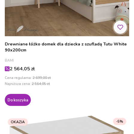
Drewniane łóżko domek dla dziecka z szufladą Tutu White
90x200cm
PRODUCENT
BAMI
Cena promocyjna
2 564,05 zł
Cena regularna:
2 699,00 zł
Najniższa cena:
2 564,05 zł
Do koszyka
-5%
OKAZJA