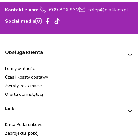
Kontakt z nami
609 806 932
sklep@ola4kids.pl
Social media
Linki w stopce
Obsługa klienta
Formy płatności
Czas i koszty dostawy
Zwroty, reklamacje
Oferta dla instytucji
Linki
Karta Podarunkowa
Zaprojektuj pokój