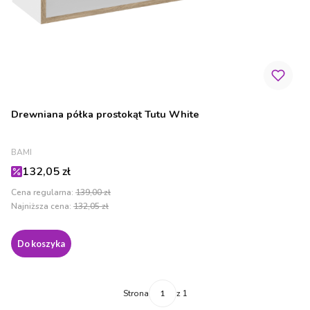
Drewniana półka prostokąt Tutu White
PRODUCENT
BAMI
Cena promocyjna
132,05 zł
Cena regularna:
139,00 zł
Najniższa cena:
132,05 zł
Do koszyka
Strona
z 1