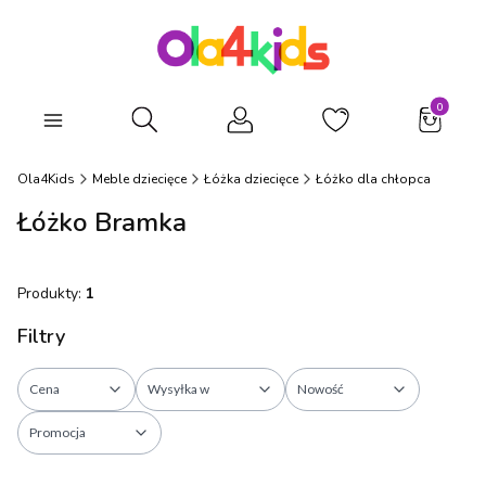
Produkty
Otwórz wyszukiwarkę
Ola4Kids
Meble dziecięce
Łóżka dziecięce
Łóżko dla chłopca
Łóżko Bramka
Produkty:
1
Filtry
Cena
Wysyłka w
Nowość
Promocja
Koniec filtrów