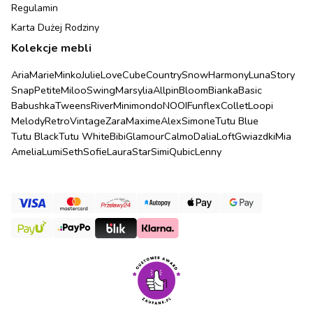
Regulamin
Karta Dużej Rodziny
Kolekcje mebli
Aria
Marie
Minko
Julie
Love
Cube
Country
Snow
Harmony
Luna
Story
Snap
Petite
Miloo
Swing
Marsylia
Allpin
Bloom
Bianka
Basic
Babushka
Tweens
River
Minimondo
NOOI
Funflex
Collet
Loopi
Melody
Retro
Vintage
Zara
Maxime
Alex
Simone
Tutu Blue
Tutu Black
Tutu White
Bibi
Glamour
Calmo
Dalia
Loft
Gwiazdki
Mia
Amelia
Lumi
Seth
Sofie
Laura
Star
Simi
Qubic
Lenny