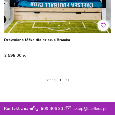
Drewniane łóżko dla dziecka Bramka
Cena
2 598,00 zł
Strona
z 1
Kontakt z nami
609 806 932
sklep@ola4kids.pl